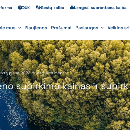
s forma
DUK
Gestų kalba
Lengvai suprantama kalba
pie mus
Naujienos
Prašymai
Paslaugos
Veiklos sr
upirktą pieną 2022 m. gegužės mėnesį
eno supirkimo kainas ir supir