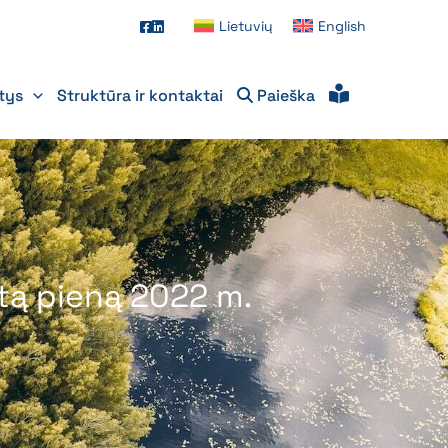
Lietuvių
English
itys
Struktūra ir kontaktai
Paieška
ktą pieną 2022 m.