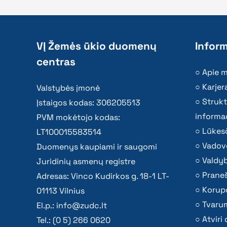
VĮ Žemės ūkio duomenų
Inform
centras
Apie 
Karjer
Valstybės įmonė
Strukt
Įstaigos kodas: 306205513
informac
PVM mokėtojo kodas:
Lūkesč
LT100015583514
Vadov
Duomenys kaupiami ir saugomi
Valdy
Juridinių asmenų registre
Praneš
Adresas: Vinco Kudirkos g. 18-1 LT-
Korupc
01113 Vilnius
Tvaru
El.p.:
info@zudc.lt
Atvir
Tel.: (0 5) 266 0620