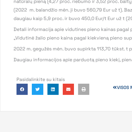
natūralų pieną (4,27 proc. riebumo ir 3,52 proc. balt
(2022 m. balandžio mėn. ji buvo 560,79 Eur už t). B
daugiau kaip 5,9 proc. ir buvo 450,0 Eur/t Eur už t (
Detali informacija apie vidutines pieno kainas pagal 
„Vidutinė žalio pieno kaina pagal kiekvieną pieno supi
2022 m. gegužės mėn. buvo supirkta 113,70 tūkst. t p
Daugiau informacijos apie parduotą pieno kiekį, pie
Pasidalinkite su kitais
VISOS 