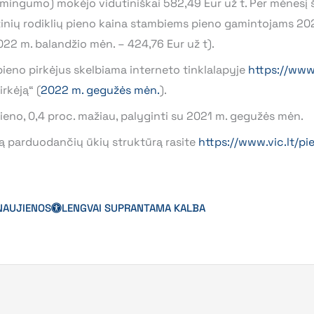
ymingumo) mokėjo vidutiniškai 582,49 Eur už t. Per mėnesį š
azinių rodiklių pieno kaina stambiems pieno gamintojams 2
2022 m. balandžio mėn. – 424,76 Eur už t).
pieno pirkėjus skelbiama interneto tinklalapyje
https://www.
rkėją“ (
2022 m. gegužės mėn.
).
ieno, 0,4 proc. mažiau, palyginti su 2021 m. gegužės mėn.
ną parduodančių ūkių struktūrą rasite
https://www.vic.lt/pi
NAUJIENOS
LENGVAI SUPRANTAMA KALBA