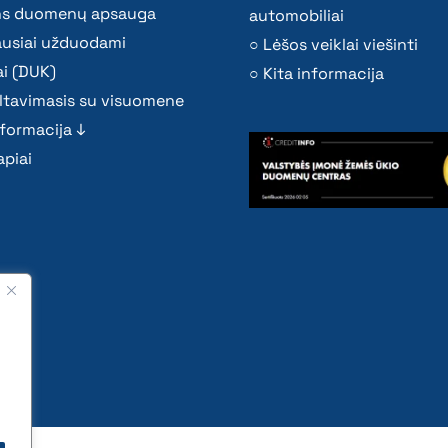
s duomenų apsauga
automobiliai
ausiai užduodami
Lėšos veiklai viešinti
i (DUK)
Kita informacija
ltavimasis su visuomene
nformacija ↓
piai