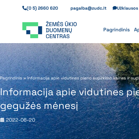
Pereiti
(0 5) 2660 620
pagalba@zudc.lt
Užklauso
prie
turinio
Pagrindinis
A
Pagrindinis
»
Informacija apie vidutines pieno supirkimo kainas ir s
Informacija apie vidutines pi
gegužės mėnesį
2022-06-20