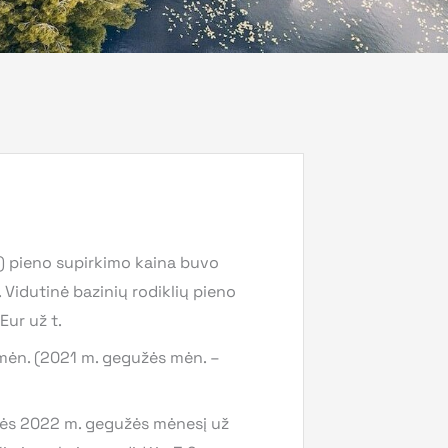
) pieno supirkimo kaina buvo
. Vidutinė bazinių rodiklių pieno
Eur už t.
mėn. (2021 m. gegužės mėn. –
nės 2022 m. gegužės mėnesį už