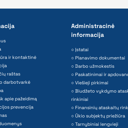
acija
Administracinė
informacija
mus
a
Įstatai
ūra ir kontaktinė
Planavimo dokumentai
ija
Darbo užmokestis
ių raštas
Paskatinimai ir apdovan
o darbotvarkė
Viešieji pirkimai
ba
Biudžeto vykdymo atas
k apie pažeidimą
rinkiniai
ijos prevencija
Finansinių ataskaitų rink
mas
Ūkio subjektų priežiūra
i duomenys
Tarnybiniai lengvieji