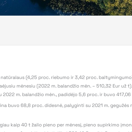
natūralaus (4,25 proc. riebumo ir 3,42 proc. baltymingumo
 praėjusiu mėnesiu (2022 m. balandžio mėn. – 510,32 Eur už t)
 2022 m. balandžio mėn., padidėjo 5,6 proc. ir buvo 417,06 
na buvo 68,8 proc. didesnė, palyginti su 2021 m. gegužės 
au kaip 40 t žalio pieno per mėnesį, pieno supirkimo įmo