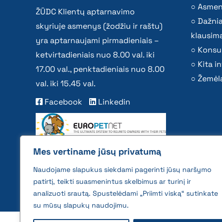
Asmen
ŽŪDC Klientų aptarnavimo
Dažni
skyriuje asmenys (žodžiu ir raštu)
klausima
yra aptarnaujami pirmadieniais –
Konsu
ketvirtadieniais nuo 8.00 val. iki
Kita i
17.00 val., penktadieniais nuo 8.00
Žemėla
val. iki 15.45 val.
Facebook
Linkedin
Mes vertiname jūsų privatumą
Naudojame slapukus siekdami pagerinti jūsų naršymo
patirtį, teikti suasmenintus skelbimus ar turinį ir
analizuoti srautą. Spustelėdami „Priimti viską“ sutinkate
su mūsų slapukų naudojimu.