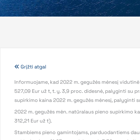
Grįžti atgal
Informuojame, kad 2022 m. gegužės mėnesį vidutinė 
527,09 Eur už t, t. y. 3,9 proc. didesnė, palyginti su
supirkimo kaina 2022 m. gegužės mėnesį, palyginti su
2022 m. gegužės mėn. natūralaus pieno supirkimo kai
312,21 Eur už t).
Stambiems pieno gamintojams, parduodantiems daugi