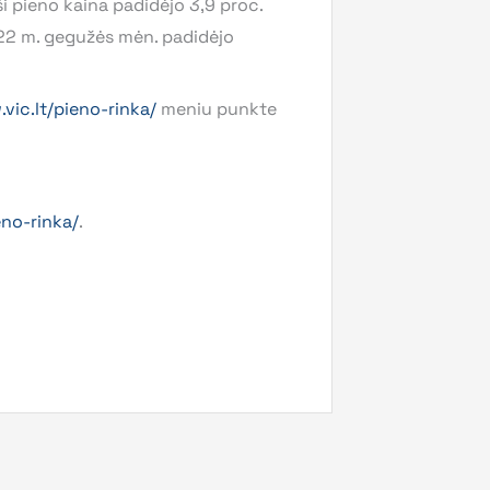
i pieno kaina padidėjo 3,9 proc.
022 m. gegužės mėn. padidėjo
vic.lt/pieno-rinka/
meniu punkte
eno-rinka/
.