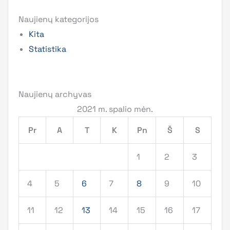
Naujienų kategorijos
Kita
Statistika
Naujienų archyvas
2021 m. spalio mėn.
Pr
A
T
K
Pn
Š
S
1
2
3
4
5
6
7
8
9
10
11
12
13
14
15
16
17