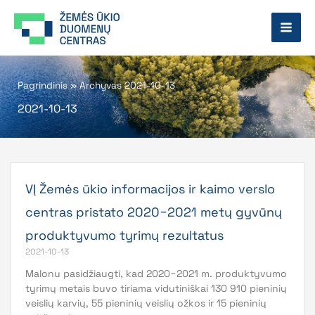
Pereiti
prie
turinio
Pagrindinis
»
Archyvas 2021-10-13
2021-10-13
VĮ Žemės ūkio informacijos ir kaimo verslo
centras pristato 2020−2021 metų gyvūnų
produktyvumo tyrimų rezultatus
2021-10-13
Malonu pasidžiaugti, kad 2020−2021 m. produktyvumo
tyrimų metais buvo tiriama vidutiniškai 130 910 pieninių
veislių karvių, 55 pieninių veislių ožkos ir 15 pieninių