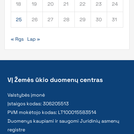
18
19
20
21
22
23
24
25
26
27
28
29
30
31
« Rgs
Lap »
VĮ Žemės ūkio duomenų centras
Valstybės įmonė
Įstaigos kodas: 306205513
PVM mokėtojo kodas: LT100015583514
Duomenys kaupiami ir saugomi Juridinių asmenų
registre