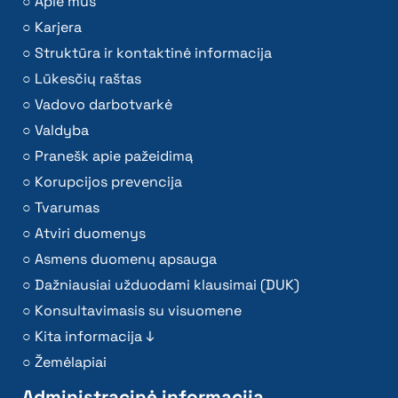
Apie mus
Karjera
Struktūra ir kontaktinė informacija
Lūkesčių raštas
Vadovo darbotvarkė
Valdyba
Pranešk apie pažeidimą
Korupcijos prevencija
Tvarumas
Atviri duomenys
Asmens duomenų apsauga
Dažniausiai užduodami klausimai (DUK)
Konsultavimasis su visuomene
Kita informacija ↓
Žemėlapiai
Administracinė informacija