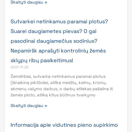
Skaityti daugiau »
Sutvarkei netinkamus paramai plotus?
Suarei daugiametes pievas? O gal
pasodinai daugiamečius sodinius?
Nepamiršk aprašyti kontrolinių žemės
sklypų ribų pasikeitimus!
2021-11-22
Žemdirbiai, sutvarkę netinkamus paramai plotus
(išnaikinę piktžoles, atlikę medžių, kelmų, krūmų,
akmenų valymo darbus, o darbų atliekas pašalinę iš
žemės ploto, atlikę kitus būtinus tvarkymo
Skaityti daugiau »
Informacija apie vidutines pieno supirkimo