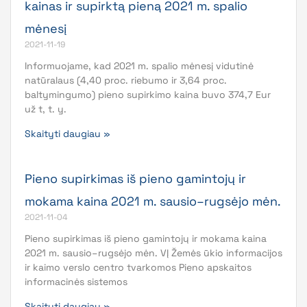
kainas ir supirktą pieną 2021 m. spalio
mėnesį
2021-11-19
Informuojame, kad 2021 m. spalio mėnesį vidutinė
natūralaus (4,40 proc. riebumo ir 3,64 proc.
baltymingumo) pieno supirkimo kaina buvo 374,7 Eur
už t, t. y.
Skaityti daugiau »
Pieno supirkimas iš pieno gamintojų ir
mokama kaina 2021 m. sausio–rugsėjo mėn.
2021-11-04
Pieno supirkimas iš pieno gamintojų ir mokama kaina
2021 m. sausio–rugsėjo mėn. VĮ Žemės ūkio informacijos
ir kaimo verslo centro tvarkomos Pieno apskaitos
informacinės sistemos
Skaityti daugiau »