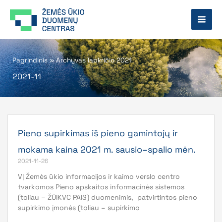
Pereiti
prie
turinio
Pagrindinis
»
Archyvas lapkričio 2021
2021-11
Pieno supirkimas iš pieno gamintojų ir
mokama kaina 2021 m. sausio–spalio mėn.
2021-11-26
VĮ Žemės ūkio informacijos ir kaimo verslo centro
tvarkomos Pieno apskaitos informacinės sistemos
(toliau – ŽŪIKVC PAIS) duomenimis, patvirtintos pieno
supirkimo įmonės (toliau – supirkimo