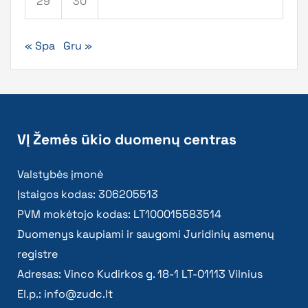
29
30
« Spa
Gru »
VĮ Žemės ūkio duomenų centras
Valstybės įmonė
Įstaigos kodas: 306205513
PVM mokėtojo kodas: LT100015583514
Duomenys kaupiami ir saugomi Juridinių asmenų
registre
Adresas: Vinco Kudirkos g. 18-1 LT-01113 Vilnius
El.p.:
info@zudc.lt