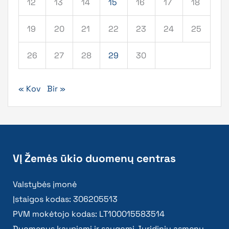
12
13
14
15
16
17
18
19
20
21
22
23
24
25
26
27
28
29
30
« Kov
Bir »
VĮ Žemės ūkio duomenų centras
Valstybės įmonė
Įstaigos kodas: 306205513
PVM mokėtojo kodas: LT100015583514
Duomenys kaupiami ir saugomi Juridinių asmenų