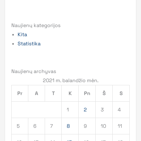
Naujienų kategorijos
Kita
Statistika
Naujienų archyvas
2021 m. balandžio mėn.
Pr
A
T
K
Pn
Š
S
1
2
3
4
5
6
7
8
9
10
11