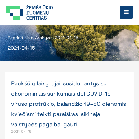
Pereiti
prie
turinio
Pagrindinis
»
Archyvas 2021-04-15
2021-04-15
Paukščių laikytojai, susiduriantys su
ekonominiais sunkumais dėl COVID-19
viruso protrūkio, balandžio 19–30 dienomis
kviečiami teikti paraiškas laikinajai
valstybės pagalbai gauti
2021-04-15