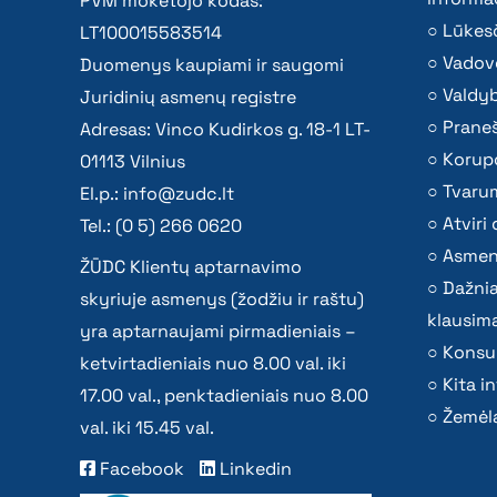
PVM mokėtojo kodas:
Lūkesč
LT100015583514
Vadov
Duomenys kaupiami ir saugomi
Valdy
Juridinių asmenų registre
Praneš
Adresas: Vinco Kudirkos g. 18-1 LT-
Korupc
01113 Vilnius
Tvaru
El.p.:
info@zudc.lt
Atvir
Tel.: (0 5) 266 0620
Asmen
ŽŪDC Klientų aptarnavimo
Dažni
skyriuje asmenys (žodžiu ir raštu)
klausima
yra aptarnaujami pirmadieniais –
Konsu
ketvirtadieniais nuo 8.00 val. iki
Kita i
17.00 val., penktadieniais nuo 8.00
Žemėla
val. iki 15.45 val.
Facebook
Linkedin