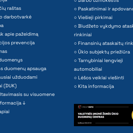
Darbo užmokestis
ių raštas
Paskatinimai ir apdovan
o darbotvarkė
Viešieji pirkimai
ba
Biudžeto vykdymo atas
k apie pažeidimą
rinkiniai
ijos prevencija
Finansinių ataskaitų rink
mas
Ūkio subjektų priežiūra
i duomenys
Tarnybiniai lengvieji
s duomenų apsauga
automobiliai
ausiai užduodami
Lėšos veiklai viešinti
i (DUK)
Kita informacija
ltavimasis su visuomene
nformacija ↓
piai