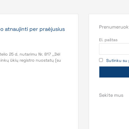
Prenumeruoki
o atnaujinti per praėjusius
El. paštas
io 25 d. nutarimu Nr. 817 ,,Dėl
ninkų ūkių registro nuostatų (su
Sutinku su 
Sekite mus