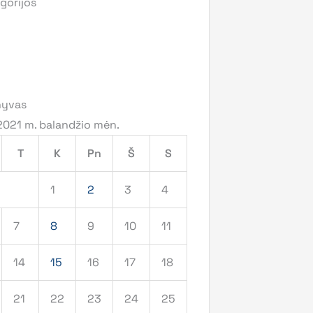
gorijos
hyvas
2021 m. balandžio mėn.
T
K
Pn
Š
S
1
2
3
4
7
8
9
10
11
14
15
16
17
18
21
22
23
24
25