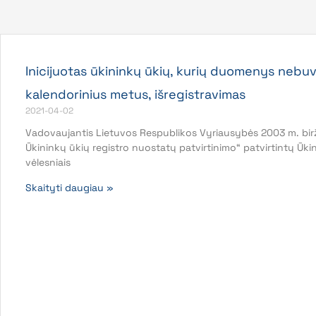
Inicijuotas ūkininkų ūkių, kurių duomenys nebuv
kalendorinius metus, išregistravimas
2021-04-02
Vadovaujantis Lietuvos Respublikos Vyriausybės 2003 m. biržel
Ūkininkų ūkių registro nuostatų patvirtinimo“ patvirtintų Ūki
vėlesniais
Skaityti daugiau »