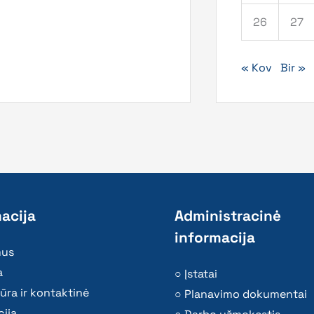
26
27
« Kov
Bir »
acija
Administracinė
informacija
mus
a
Įstatai
ūra ir kontaktinė
Planavimo dokumentai
ija