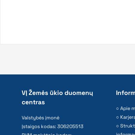
VĮ Žemės ūkio duomenų
Inform
centras
Apie 
Karjer
Valstybės įmonė
Strukt
Įstaigos kodas: 306205513
informac