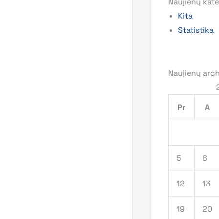
Naujienų kate
Kita
Statistika
Naujienų arc
Pr
A
5
6
12
13
19
20