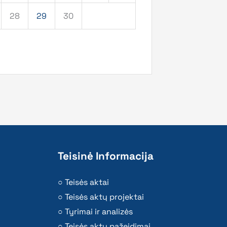
28
29
30
Teisinė Informacija
Teisės aktai
Teisės aktų projektai
Tyrimai ir analizės
Teisės aktų pažeidimai