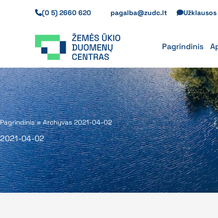
Pereiti
(0 5) 2660 620
pagalba@zudc.lt
Užklauso
prie
turinio
Pagrindinis
A
Pagrindinis
»
Archyvas 2021-04-02
2021-04-02