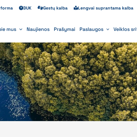
s forma
DUK
Gestų kalba
Lengvai suprantama kalba
pie mus
Naujienos
Prašymai
Paslaugos
Veiklos sr