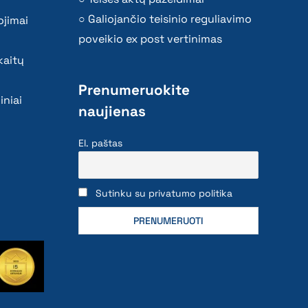
Galiojančio teisinio reguliavimo
ojimai
poveikio ex post vertinimas
kaitų
Prenumeruokite
iniai
naujienas
El. paštas
Sutinku su privatumo politika