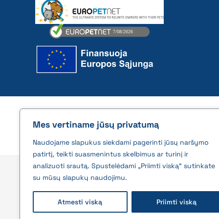
2026 © All rights reserved | VĮ Žemės ūkio duome
Mes vertiname jūsų privatumą
Naudojame slapukus siekdami pagerinti jūsų naršymo
patirtį, teikti suasmenintus skelbimus ar turinį ir
analizuoti srautą. Spustelėdami „Priimti viską“ sutinkate
su mūsų slapukų naudojimu.
Atmesti viską
Priimti viską