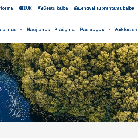
s forma
DUK
Gestų kalba
Lengvai suprantama kalba
pie mus
Naujienos
Prašymai
Paslaugos
Veiklos sr