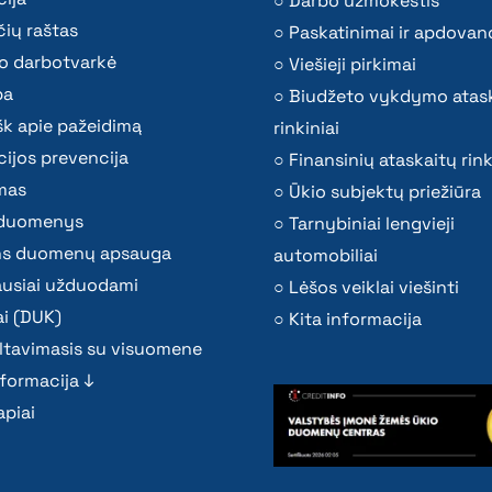
Darbo užmokestis
ių raštas
Paskatinimai ir apdovan
o darbotvarkė
Viešieji pirkimai
ba
Biudžeto vykdymo atas
k apie pažeidimą
rinkiniai
ijos prevencija
Finansinių ataskaitų rink
mas
Ūkio subjektų priežiūra
i duomenys
Tarnybiniai lengvieji
s duomenų apsauga
automobiliai
ausiai užduodami
Lėšos veiklai viešinti
i (DUK)
Kita informacija
ltavimasis su visuomene
nformacija ↓
piai