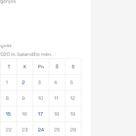
gorijos
hyvas
2020 m. balandžio mėn.
T
K
Pn
Š
S
1
2
3
4
5
8
9
10
11
12
15
16
17
18
19
22
23
24
25
26