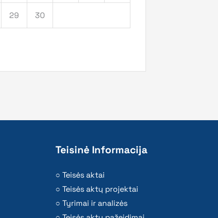
29
30
Teisinė Informacija
Teisės aktai
Teisės aktų projektai
Tyrimai ir analizės
Teisės aktų pažeidimai