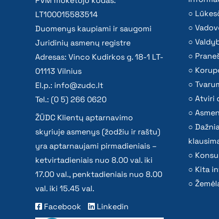
PVM mokėtojo kodas:
Lūkesč
LT100015583514
Vadov
Duomenys kaupiami ir saugomi
Valdy
Juridinių asmenų registre
Praneš
Adresas: Vinco Kudirkos g. 18-1 LT-
Korupc
01113 Vilnius
Tvaru
El.p.:
info@zudc.lt
Atvir
Tel.: (0 5) 266 0620
Asmen
ŽŪDC Klientų aptarnavimo
Dažni
skyriuje asmenys (žodžiu ir raštu)
klausima
yra aptarnaujami pirmadieniais –
Konsu
ketvirtadieniais nuo 8.00 val. iki
Kita i
17.00 val., penktadieniais nuo 8.00
Žemėla
val. iki 15.45 val.
Facebook
Linkedin