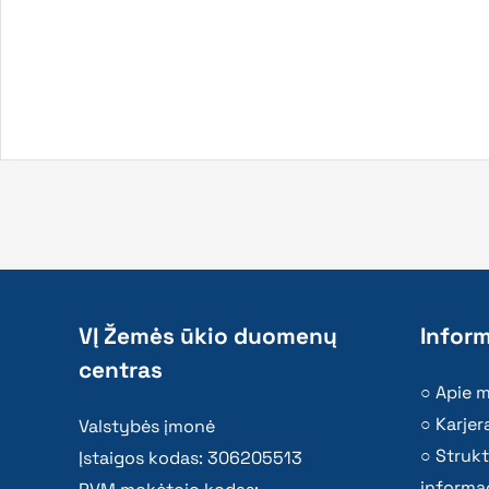
VĮ Žemės ūkio duomenų
Inform
centras
Apie 
Karjer
Valstybės įmonė
Strukt
Įstaigos kodas: 306205513
informac