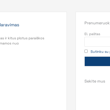
Prenumeruoki
laravimas
El. paštas
 ir kitus plotus paraiškos
riimamos nuo
Sutinku su 
Sekite mus