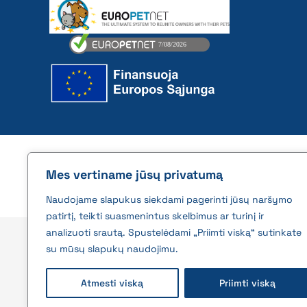
2026 © All rights reserved | VĮ Žemės ūkio duome
Mes vertiname jūsų privatumą
Naudojame slapukus siekdami pagerinti jūsų naršymo
patirtį, teikti suasmenintus skelbimus ar turinį ir
analizuoti srautą. Spustelėdami „Priimti viską“ sutinkate
su mūsų slapukų naudojimu.
Atmesti viską
Priimti viską