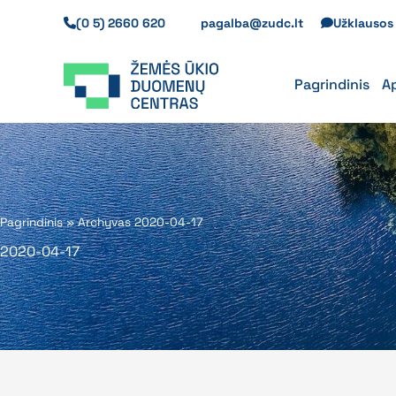
Pereiti
(0 5) 2660 620
pagalba@zudc.lt
Užklauso
prie
turinio
Pagrindinis
A
Pagrindinis
»
Archyvas 2020-04-17
2020-04-17