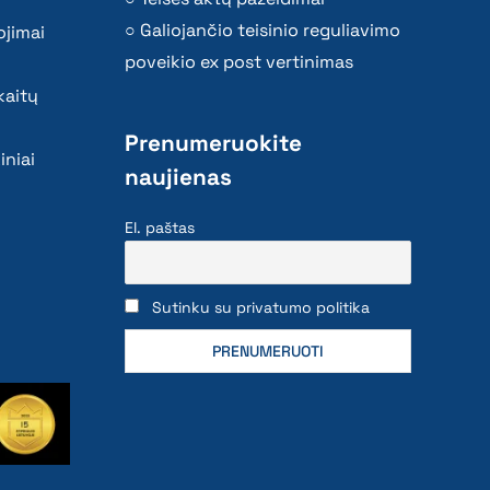
Galiojančio teisinio reguliavimo
ojimai
poveikio ex post vertinimas
kaitų
Prenumeruokite
iniai
naujienas
El. paštas
Sutinku su privatumo politika