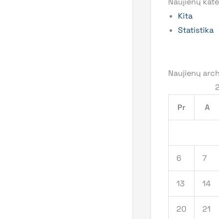
Naujienų kate
Kita
Statistika
Naujienų arc
Pr
A
6
7
13
14
20
21