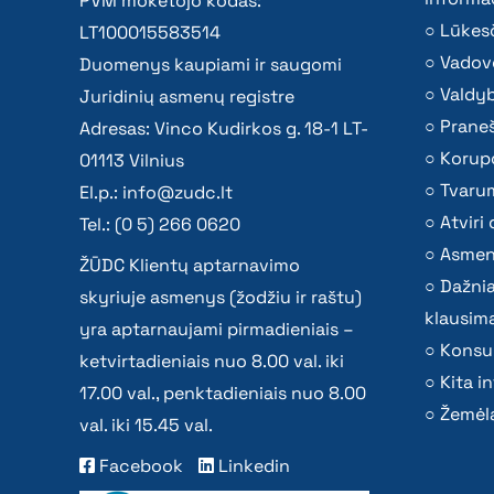
PVM mokėtojo kodas:
Lūkesč
LT100015583514
Vadov
Duomenys kaupiami ir saugomi
Valdy
Juridinių asmenų registre
Praneš
Adresas: Vinco Kudirkos g. 18-1 LT-
Korupc
01113 Vilnius
Tvaru
El.p.:
info@zudc.lt
Atvir
Tel.: (0 5) 266 0620
Asmen
ŽŪDC Klientų aptarnavimo
Dažni
skyriuje asmenys (žodžiu ir raštu)
klausima
yra aptarnaujami pirmadieniais –
Konsu
ketvirtadieniais nuo 8.00 val. iki
Kita i
17.00 val., penktadieniais nuo 8.00
Žemėla
val. iki 15.45 val.
Facebook
Linkedin