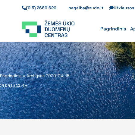
Pereiti
(0 5) 2660 620
pagalba@zudc.lt
Užklauso
prie
turinio
Pagrindinis
A
Pagrindinis
»
Archyvas 2020-04-15
2020-04-15