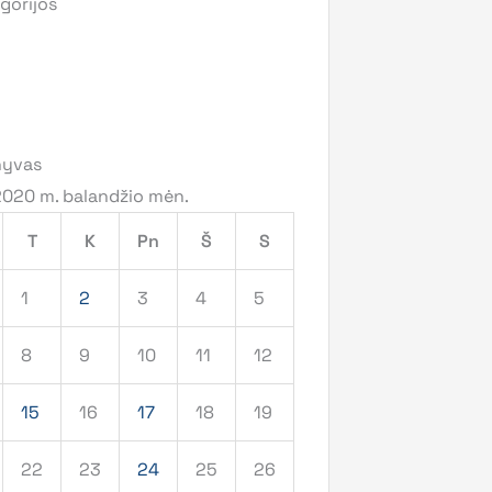
gorijos
hyvas
2020 m. balandžio mėn.
T
K
Pn
Š
S
1
2
3
4
5
8
9
10
11
12
15
16
17
18
19
22
23
24
25
26