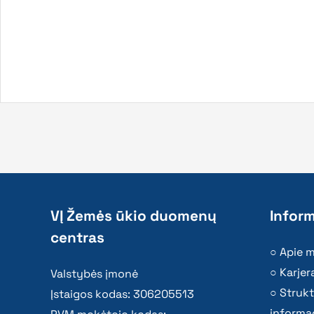
VĮ Žemės ūkio duomenų
Inform
centras
Apie 
Karjer
Valstybės įmonė
Strukt
Įstaigos kodas: 306205513
informac