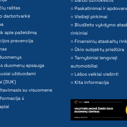
Darbo užmokestis
ių raštas
Paskatinimai ir apdovan
o darbotvarkė
Viešieji pirkimai
ba
Biudžeto vykdymo atas
k apie pažeidimą
rinkiniai
ijos prevencija
Finansinių ataskaitų rink
mas
Ūkio subjektų priežiūra
i duomenys
Tarnybiniai lengvieji
s duomenų apsauga
automobiliai
ausiai užduodami
Lėšos veiklai viešinti
i (DUK)
Kita informacija
ltavimasis su visuomene
nformacija ↓
piai