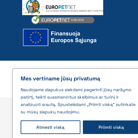
2026 © All rights reserved | VĮ Žemės ūkio duome
Mes vertiname jūsų privatumą
Naudojame slapukus siekdami pagerinti jūsų naršymo
patirtį, teikti suasmenintus skelbimus ar turinį ir
analizuoti srautą. Spustelėdami „Priimti viską“ sutinkate
su mūsų slapukų naudojimu.
Atmesti viską
Priimti viską