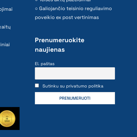
Galiojančio teisinio reguliavimo
ojimai
poveikio ex post vertinimas
kaitų
Prenumeruokite
iniai
naujienas
El. paštas
Sutinku su privatumo politika