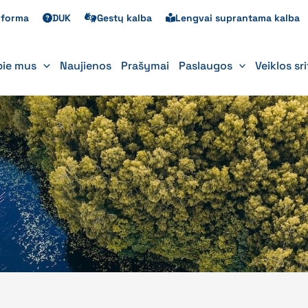
s forma
DUK
Gestų kalba
Lengvai suprantama kalba
pie mus
Naujienos
Prašymai
Paslaugos
Veiklos sr