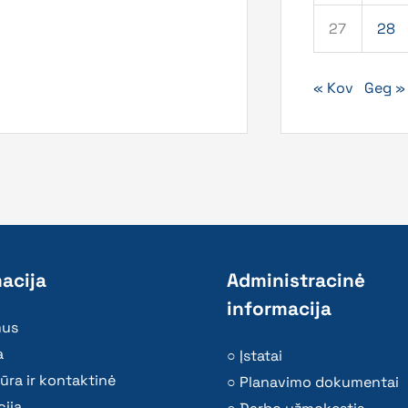
27
28
« Kov
Geg »
acija
Administracinė
informacija
mus
a
Įstatai
ūra ir kontaktinė
Planavimo dokumentai
ija