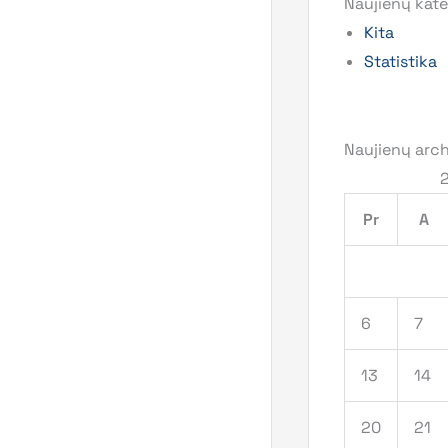
Naujienų kate
Kita
Statistika
Naujienų arc
Pr
A
6
7
13
14
20
21