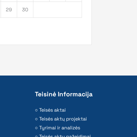
29
30
Teisinė Informacija
Teisės aktai
Teisės aktų projektai
Tyrimai ir analizės
Teisės aktų pažeidimai