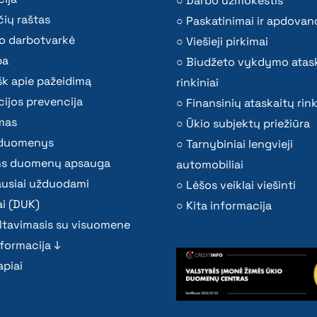
Darbo užmokestis
ių raštas
Paskatinimai ir apdovan
o darbotvarkė
Viešieji pirkimai
ba
Biudžeto vykdymo atas
k apie pažeidimą
rinkiniai
ijos prevencija
Finansinių ataskaitų rink
mas
Ūkio subjektų priežiūra
i duomenys
Tarnybiniai lengvieji
s duomenų apsauga
automobiliai
ausiai užduodami
Lėšos veiklai viešinti
i (DUK)
Kita informacija
ltavimasis su visuomene
nformacija ↓
piai