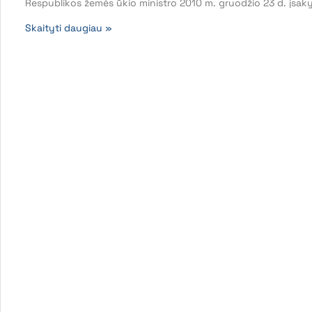
Respublikos žemės ūkio ministro 2010 m. gruodžio 23 d. įsak
Skaityti daugiau »