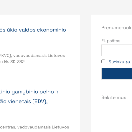
Prenumeruoki
mės ūkio valdos ekonominio
El. paštas
 ŽŪIKVC), vadovaudamasis Lietuvos
mu Nr. 3D-382
Sutinku su 
inio gamybinio pelno ir
Sekite mus
io vienetais (EDV),
o centras, vadovaudamasis Lietuvos