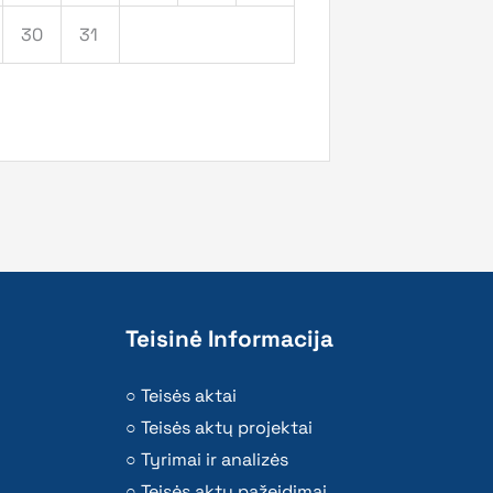
30
31
Teisinė Informacija
Teisės aktai
Teisės aktų projektai
Tyrimai ir analizės
Teisės aktų pažeidimai