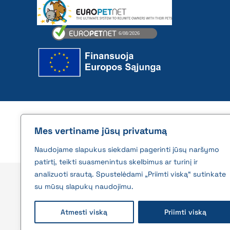
2026 © All rights reserved | VĮ Žemės ūkio duome
Mes vertiname jūsų privatumą
Naudojame slapukus siekdami pagerinti jūsų naršymo
patirtį, teikti suasmenintus skelbimus ar turinį ir
analizuoti srautą. Spustelėdami „Priimti viską“ sutinkate
su mūsų slapukų naudojimu.
Atmesti viską
Priimti viską