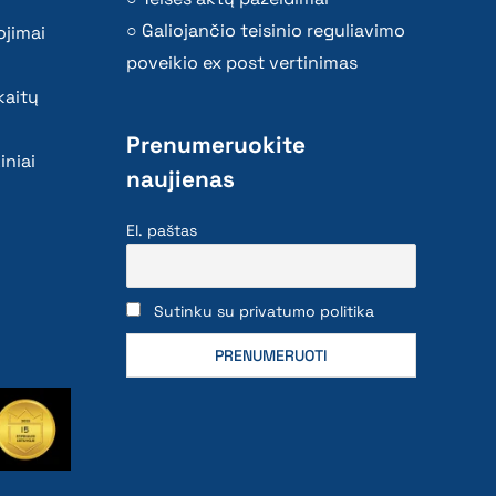
Galiojančio teisinio reguliavimo
ojimai
poveikio ex post vertinimas
kaitų
Prenumeruokite
iniai
naujienas
El. paštas
Sutinku su privatumo politika