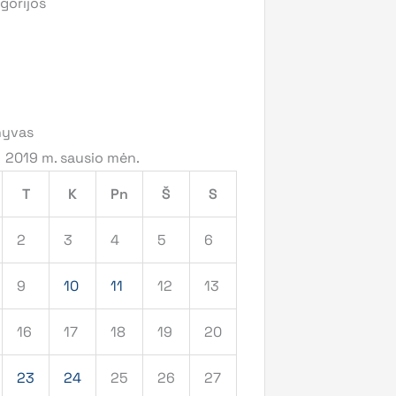
gorijos
hyvas
2019 m. sausio mėn.
T
K
Pn
Š
S
2
3
4
5
6
9
10
11
12
13
16
17
18
19
20
23
24
25
26
27