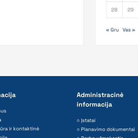
28
29
« Gru
Vas »
acija
Administracinė
informacija
mus
a
Įstatai
ūra ir kontaktinė
Planavimo dokumentai
ija