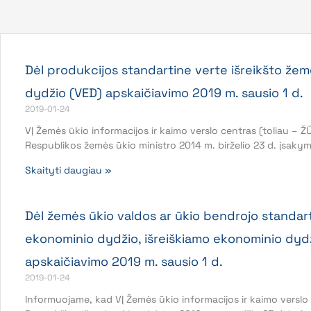
Dėl produkcijos standartine verte išreikšto že
dydžio (VED) apskaičiavimo 2019 m. sausio 1 d.
2019-01-24
VĮ Žemės ūkio informacijos ir kaimo verslo centras (toliau –
Respublikos žemės ūkio ministro 2014 m. birželio 23 d. įsaky
Skaityti daugiau »
Dėl žemės ūkio valdos ar ūkio bendrojo standart
ekonominio dydžio, išreiškiamo ekonominio dydž
apskaičiavimo 2019 m. sausio 1 d.
2019-01-24
Informuojame, kad VĮ Žemės ūkio informacijos ir kaimo versl