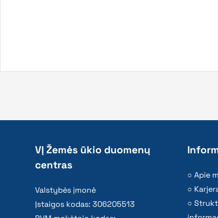
VĮ Žemės ūkio duomenų
Inform
centras
Apie 
Karjer
Valstybės įmonė
Strukt
Įstaigos kodas: 306205513
informac