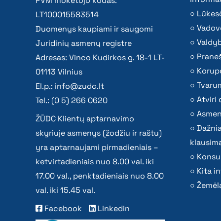
PVM mokėtojo kodas:
Lūkesč
LT100015583514
Vadov
Duomenys kaupiami ir saugomi
Valdy
Juridinių asmenų registre
Praneš
Adresas: Vinco Kudirkos g. 18-1 LT-
Korupc
01113 Vilnius
Tvaru
El.p.:
info@zudc.lt
Atvir
Tel.: (0 5) 266 0620
Asmen
ŽŪDC Klientų aptarnavimo
Dažni
skyriuje asmenys (žodžiu ir raštu)
klausima
yra aptarnaujami pirmadieniais –
Konsu
ketvirtadieniais nuo 8.00 val. iki
Kita i
17.00 val., penktadieniais nuo 8.00
Žemėla
val. iki 15.45 val.
Facebook
Linkedin