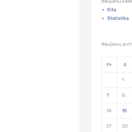
Naujienų kate
Kita
Statistika
Naujienų arc
Pr
A
1
7
8
14
15
21
22