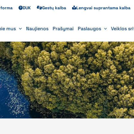
s forma
DUK
Gestų kalba
Lengvai suprantama kalba
pie mus
Naujienos
Prašymai
Paslaugos
Veiklos sr