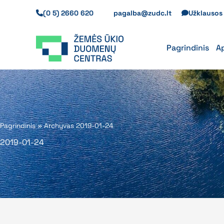
Pereiti
(0 5) 2660 620
pagalba@zudc.lt
Užklauso
prie
turinio
Pagrindinis
A
Pagrindinis
»
Archyvas 2019-01-24
2019-01-24