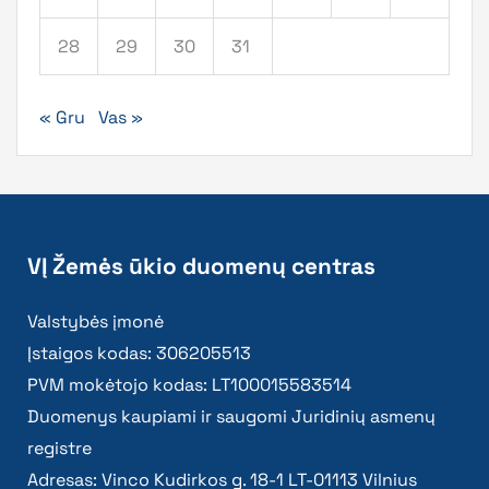
28
29
30
31
« Gru
Vas »
VĮ Žemės ūkio duomenų centras
Valstybės įmonė
Įstaigos kodas: 306205513
PVM mokėtojo kodas: LT100015583514
Duomenys kaupiami ir saugomi Juridinių asmenų
registre
Adresas: Vinco Kudirkos g. 18-1 LT-01113 Vilnius