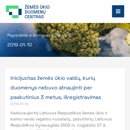
Pereiti
prie
turinio
Pagrindinis
»
Archyvas 2019-01-10
2019-01-10
Inicijuotas žemės ūkio valdų, kurių
duomenys nebuvo atnaujinti per
paskutinius 3 metus, išregistravimas
2019-01-10
Vadovaujantis Lietuvos Respublikos žemės ūkio ir
kaimo verslo registro nuostatų, patvirtintų Lietuvos
Respublikos Vyriausybės 2002 m. rugpjūčio 27 d.