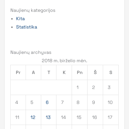
Naujienų kategorijos
Kita
Statistika
Naujienų archyvas
2018 m. birželio mėn.
Pr
A
T
K
Pn
Š
S
1
2
3
4
5
6
7
8
9
10
11
12
13
14
15
16
17