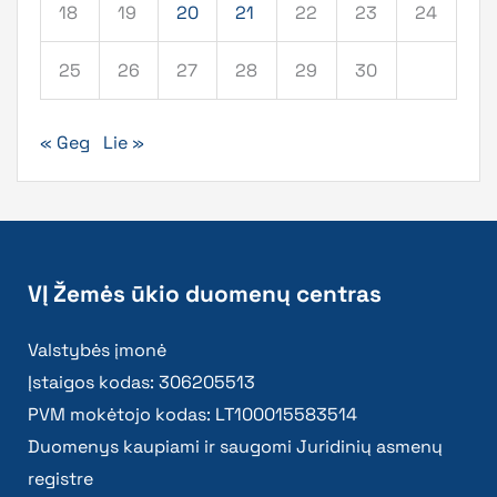
18
19
20
21
22
23
24
25
26
27
28
29
30
« Geg
Lie »
VĮ Žemės ūkio duomenų centras
Valstybės įmonė
Įstaigos kodas: 306205513
PVM mokėtojo kodas: LT100015583514
Duomenys kaupiami ir saugomi Juridinių asmenų
registre