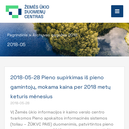
Pereiti
prie
turinio
Pagrindinis
»
Archyvas gegužės 2018
2018-05
2018-05-28 Pieno supirkimas iš pieno
gamintojų, mokama kaina per 2018 metų
keturis mėnesius
2018-05-28
VĮ Žemės ūkio informacijos ir kaimo verslo centro
tvarkomos Pieno apskaitos informacinės sistemos
(toliau – ŽŪIKVC PAIS) duomenimis, patvirtintos pieno