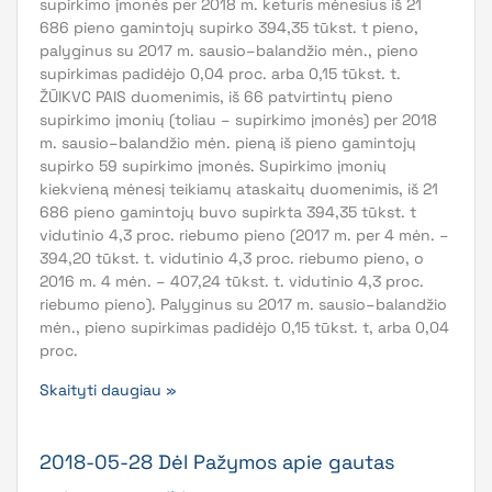
supirkimo įmonės per 2018 m. keturis mėnesius iš 21
686 pieno gamintojų supirko 394,35 tūkst. t pieno,
palyginus su 2017 m. sausio–balandžio mėn., pieno
supirkimas padidėjo 0,04 proc. arba 0,15 tūkst. t.
ŽŪIKVC PAIS duomenimis, iš 66 patvirtintų pieno
supirkimo įmonių (toliau – supirkimo įmonės) per 2018
m. sausio–balandžio mėn. pieną iš pieno gamintojų
supirko 59 supirkimo įmonės. Supirkimo įmonių
kiekvieną mėnesį teikiamų ataskaitų duomenimis, iš 21
686 pieno gamintojų buvo supirkta 394,35 tūkst. t
vidutinio 4,3 proc. riebumo pieno (2017 m. per 4 mėn. –
394,20 tūkst. t. vidutinio 4,3 proc. riebumo pieno, o
2016 m. 4 mėn. – 407,24 tūkst. t. vidutinio 4,3 proc.
riebumo pieno). Palyginus su 2017 m. sausio–balandžio
mėn., pieno supirkimas padidėjo 0,15 tūkst. t, arba 0,04
proc.
Skaityti daugiau »
2018-05-28 Dėl Pažymos apie gautas