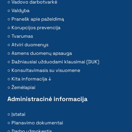
Vadovo darbotvarkė
Valdyba
Pranešk apie pažeidimą
Korupcijos prevencija
Tvarumas
Atviri duomenys
Asmens duomenų apsauga
Dažniausiai užduodami klausimai (DUK)
Konsultavimasis su visuomene
Kita informacija ↓
Žemėlapiai
Administracinė informacija
Įstatai
Planavimo dokumentai
Darbo užmokestis