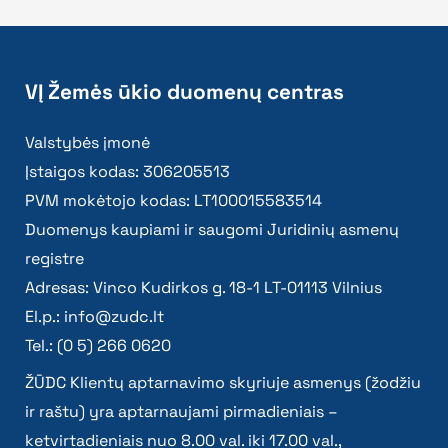
VĮ Žemės ūkio duomenų centras
Valstybės įmonė
Įstaigos kodas: 306205513
PVM mokėtojo kodas: LT100015583514
Duomenys kaupiami ir saugomi Juridinių asmenų
registre
Adresas: Vinco Kudirkos g. 18-1 LT-01113 Vilnius
El.p.:
info@zudc.lt
Tel.: (0 5) 266 0620
ŽŪDC Klientų aptarnavimo skyriuje asmenys (žodžiu
ir raštu) yra aptarnaujami pirmadieniais –
ketvirtadieniais nuo 8.00 val. iki 17.00 val.,