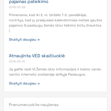
pajamas pateikimo
2018-05-28
Primename, kad iki š. m. birželio 1 d. pareiškėjai,
norintys, kad jų praėjusiais kalendoriniais metais gautos
pajamos iš paslaugų žemės ūkiui teikimo būtų įtrauktos
į
Skaityti daugiau »
Atnaujinta VED skaičiuoklė
2018-05-14
Ją galite rasti VĮ Žemės ūkio informacijos ir kaimo verslo
centro interneto svetainėje skiltyje Paslaugos.
Skaityti daugiau »
Prenumeruokite naujienas