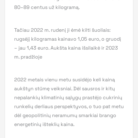
80–89 centus už kilogramą.
Tačiau 2022 m. rudenį ji ėmė kilti šuoliais:
rugsėjį kilogramas kainavo 1,05 euro, o gruodį
– jau 1,43 euro. Aukšta kaina išsilaikė ir 2023
m. pradžioje
2022 metais vienu metu susidėjo keli kainą
aukštyn stūmę veiksniai. Dėl sausros ir kitų
nepalankių klimatinių sąlygų prastėjo cukrinių
runkelių derliaus perspektyvos, o tuo pat metu
dėl geopolitinių neramumų smarkiai brango
energetinių išteklių kaina.