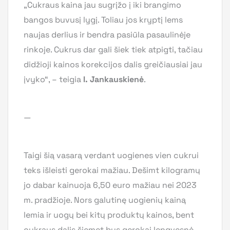
„Cukraus kaina jau sugrįžo į iki brangimo
bangos buvusį lygį. Toliau jos kryptį lems
naujas derlius ir bendra pasiūla pasaulinėje
rinkoje. Cukrus dar gali šiek tiek atpigti, tačiau
didžioji kainos korekcijos dalis greičiausiai jau
įvyko“, – teigia
I. Jankauskienė
.
—
Taigi šią vasarą verdant uogienes vien cukrui
teks išleisti gerokai mažiau. Dešimt kilogramų
jo dabar kainuoja 6,50 euro mažiau nei 2023
m. pradžioje. Nors galutinę uogienių kainą
lemia ir uogų bei kitų produktų kainos, bent
cukraus dalis šiemet bus gerokai lengvesnė