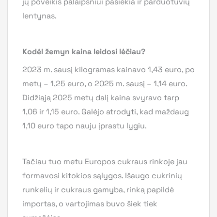
jų poveikis palaipsniui pasiekia ir parduotuvių
lentynas.
Kodėl žemyn kaina leidosi lėčiau?
2023 m. sausį kilogramas kainavo 1,43 euro, po
metų – 1,25 euro, o 2025 m. sausį – 1,14 euro.
Didžiąją 2025 metų dalį kaina svyravo tarp
1,06 ir 1,15 euro. Galėjo atrodyti, kad maždaug
1,10 euro tapo nauju įprastu lygiu.
Tačiau tuo metu Europos cukraus rinkoje jau
formavosi kitokios sąlygos. Išaugo cukrinių
runkelių ir cukraus gamyba, rinką papildė
importas, o vartojimas buvo šiek tiek