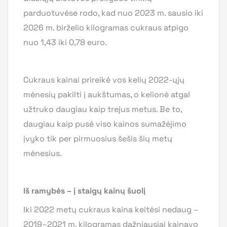
parduotuvėse rodo, kad nuo 2023 m. sausio iki
2026 m. birželio kilogramas cukraus atpigo
nuo 1,43 iki 0,78 euro.
Cukraus kainai prireikė vos kelių 2022-ųjų
mėnesių pakilti į aukštumas, o kelionė atgal
užtruko daugiau kaip trejus metus. Be to,
daugiau kaip pusė viso kainos sumažėjimo
įvyko tik per pirmuosius šešis šių metų
mėnesius.
Iš ramybės – į staigų kainų šuolį
Iki 2022 metų cukraus kaina keitėsi nedaug –
2019–2021 m. kilogramas dažniausiai kainavo