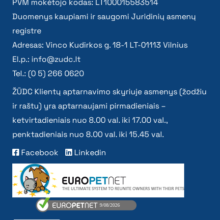
PVM mokėtojo kodas: LT100015583514
Duomenys kaupiami ir saugomi Juridinių asmenų
registre
Adresas: Vinco Kudirkos g. 18-1 LT-01113 Vilnius
El.p.:
info@zudc.lt
Tel.: (0 5) 266 0620
ŽŪDC Klientų aptarnavimo skyriuje asmenys (žodžiu
ir raštu) yra aptarnaujami pirmadieniais –
ketvirtadieniais nuo 8.00 val. iki 17.00 val.,
penktadieniais nuo 8.00 val. iki 15.45 val.
Facebook
Linkedin