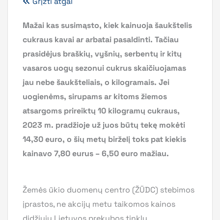
Grįžti atgal
Mažai kas susimąsto, kiek kainuoja šaukštelis
cukraus kavai ar arbatai pasaldinti. Tačiau
prasidėjus braškių, vyšnių, serbentų ir kitų
vasaros uogų sezonui cukrus skaičiuojamas
jau nebe šaukšteliais, o kilogramais. Jei
uogienėms, sirupams ar kitoms žiemos
atsargoms prireiktų 10 kilogramų cukraus,
2023 m. pradžioje už juos būtų tekę mokėti
14,30 euro, o šių metų birželį toks pat kiekis
kainavo 7,80 eurus – 6,50 euro mažiau.
Žemės ūkio duomenų centro (ŽŪDC) stebimos
įprastos, ne akcijų metu taikomos kainos
didžiųjų Lietuvos prekybos tinklų