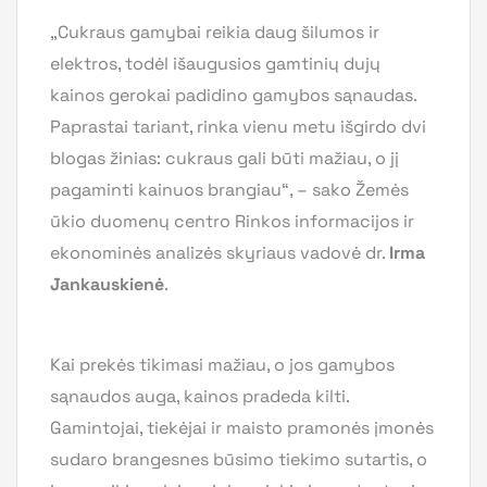
„Cukraus gamybai reikia daug šilumos ir
elektros, todėl išaugusios gamtinių dujų
kainos gerokai padidino gamybos sąnaudas.
Paprastai tariant, rinka vienu metu išgirdo dvi
blogas žinias: cukraus gali būti mažiau, o jį
pagaminti kainuos brangiau“, – sako Žemės
ūkio duomenų centro Rinkos informacijos ir
ekonominės analizės skyriaus vadovė dr.
Irma
Jankauskienė
.
Kai prekės tikimasi mažiau, o jos gamybos
sąnaudos auga, kainos pradeda kilti.
Gamintojai, tiekėjai ir maisto pramonės įmonės
sudaro brangesnes būsimo tiekimo sutartis, o