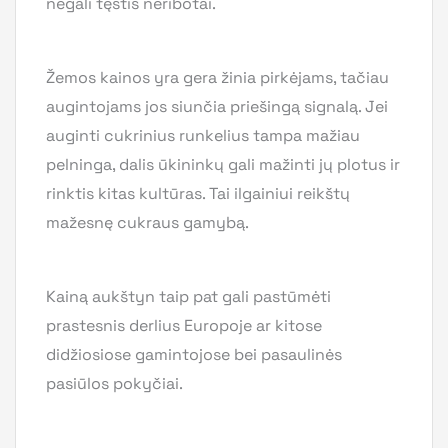
negali tęstis neribotai.
Žemos kainos yra gera žinia pirkėjams, tačiau
augintojams jos siunčia priešingą signalą. Jei
auginti cukrinius runkelius tampa mažiau
pelninga, dalis ūkininkų gali mažinti jų plotus ir
rinktis kitas kultūras. Tai ilgainiui reikštų
mažesnę cukraus gamybą.
Kainą aukštyn taip pat gali pastūmėti
prastesnis derlius Europoje ar kitose
didžiosiose gamintojose bei pasaulinės
pasiūlos pokyčiai.