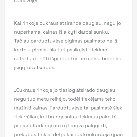
sumažėjęs.
Kai rinkoje cukraus atsiranda daugiau, negu jo
nuperkama, kainas išlaikyti darosi sunku.
Tačiau parduotuvėse pigimas pasimato ne iš
karto – pirmiausia turi pasikeisti tiekimo
sutartys ir būti išparduotos anksčiau brangiau
įsigytos atsargos.
„Cukraus rinkoje jo tiesiog atsirado daugiau,
negu tuo metu reikėjo, todėl tiekėjams teko
mažinti kainas. Parduotuvėse tai pasimatė šiek
tiek vėliau, kai brangesnius tiekimus pakeitė
pigesni. Kadangi cukrų lengva palyginti,
prekybos tinklai dėl jo kainos konkuruoja ypač