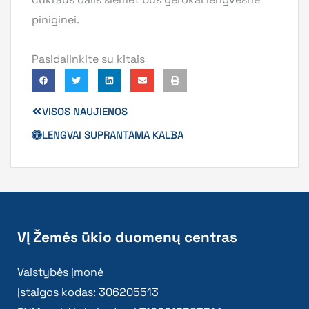
piniginei.
Pasidalinkite su kitais
VISOS NAUJIENOS
LENGVAI SUPRANTAMA KALBA
VĮ Žemės ūkio duomenų centras
Valstybės įmonė
Įstaigos kodas: 306205513