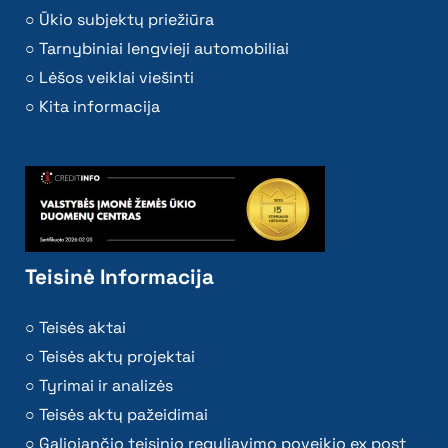
Ūkio subjektų priežiūra
Tarnybiniai lengvieji automobiliai
Lėšos veiklai viešinti
Kita informacija
Teisinė Informacija
Teisės aktai
Teisės aktų projektai
Tyrimai ir analizės
Teisės aktų pažeidimai
Galiojančio teisinio reguliavimo poveikio ex post