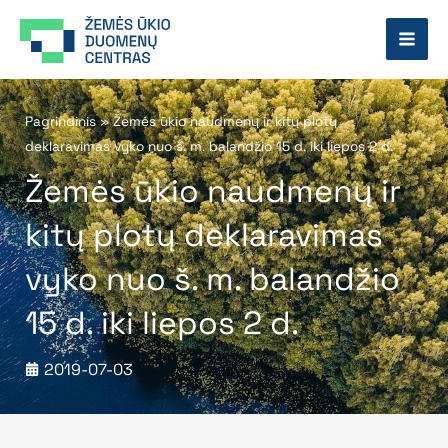
Pereiti
prie
turinio
Pagrindinis
»
Žemės ūkio naudmenų ir kitų plotų
deklaravimas vyko nuo š. m. balandžio 15 d. iki liepos 2 d.
Žemės ūkio naudmenų ir
kitų plotų deklaravimas
vyko nuo š. m. balandžio
15 d. iki liepos 2 d.
2019-07-03