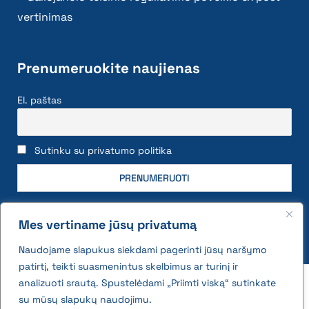
vertinimas
Prenumeruokite naujienas
El. paštas
Sutinku su privatumo politika
Mes vertiname jūsų privatumą
Naudojame slapukus siekdami pagerinti jūsų naršymo
patirtį, teikti suasmenintus skelbimus ar turinį ir
2026 © All rights reserved | VĮ Žemės ūkio duomenų
analizuoti srautą. Spustelėdami „Priimti viską“ sutinkate
centras
su mūsų slapukų naudojimu.