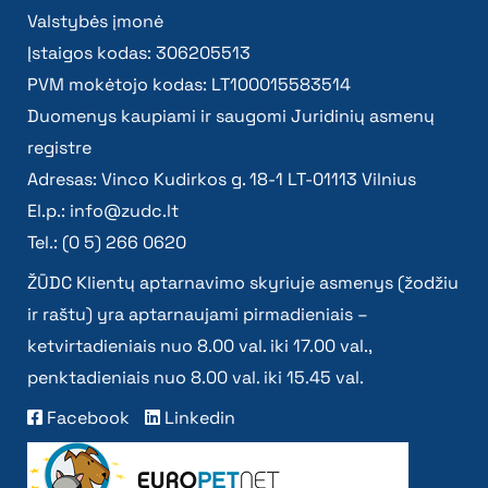
Valstybės įmonė
Įstaigos kodas: 306205513
PVM mokėtojo kodas: LT100015583514
Duomenys kaupiami ir saugomi Juridinių asmenų
registre
Adresas: Vinco Kudirkos g. 18-1 LT-01113 Vilnius
El.p.:
info@zudc.lt
Tel.: (0 5) 266 0620
ŽŪDC Klientų aptarnavimo skyriuje asmenys (žodžiu
ir raštu) yra aptarnaujami pirmadieniais –
ketvirtadieniais nuo 8.00 val. iki 17.00 val.,
penktadieniais nuo 8.00 val. iki 15.45 val.
Facebook
Linkedin