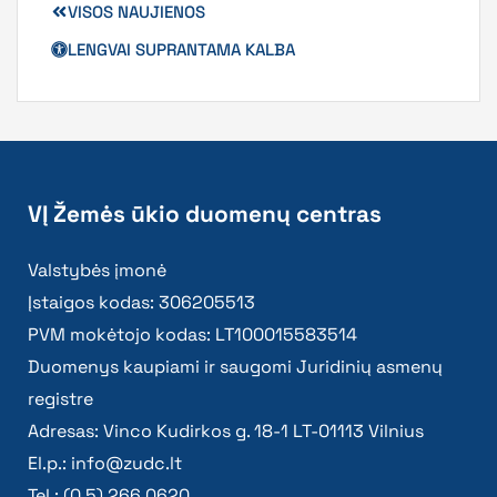
VISOS NAUJIENOS
LENGVAI SUPRANTAMA KALBA
VĮ Žemės ūkio duomenų centras
Valstybės įmonė
Įstaigos kodas: 306205513
PVM mokėtojo kodas: LT100015583514
Duomenys kaupiami ir saugomi Juridinių asmenų
registre
Adresas: Vinco Kudirkos g. 18-1 LT-01113 Vilnius
El.p.:
info@zudc.lt
Tel.: (0 5) 266 0620