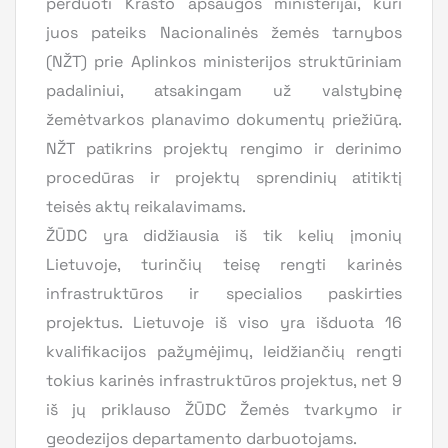
perduoti Krašto apsaugos ministerijai, kuri
juos pateiks Nacionalinės žemės tarnybos
(NŽT) prie Aplinkos ministerijos struktūriniam
padaliniui, atsakingam už valstybinę
žemėtvarkos planavimo dokumentų priežiūrą.
NŽT patikrins projektų rengimo ir derinimo
procedūras ir projektų sprendinių atitiktį
teisės aktų reikalavimams.
ŽŪDC yra didžiausia iš tik kelių įmonių
Lietuvoje, turinčių teisę rengti karinės
infrastruktūros ir specialios paskirties
projektus. Lietuvoje iš viso yra išduota 16
kvalifikacijos pažymėjimų, leidžiančių rengti
tokius karinės infrastruktūros projektus, net 9
iš jų priklauso ŽŪDC Žemės tvarkymo ir
geodezijos departamento darbuotojams.