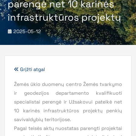
parengė net 10 karinės
infrastruktūros projektų
2025-05-12
Grįžti atgal
Žemės ūkio duomenų centro Žemės tvarkymo
ir geodezijos departamento kvalifikuoti
specialistai perengė ir Užsakovui pateikė net
10 karinės infrastruktūros projektų penkių
savivaldybių teritorijose.
Pagal teisės aktų nuostatas parengti projektai