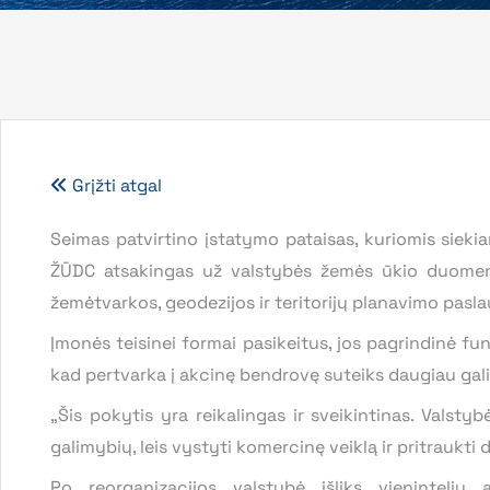
Grįžti atgal
Seimas patvirtino įstatymo pataisas, kuriomis sie
ŽŪDC atsakingas už valstybės žemės ūkio duomenų 
žemėtvarkos, geodezijos ir teritorijų planavimo pasl
Įmonės teisinei formai pasikeitus, jos pagrindinė fu
kad pertvarka į akcinę bendrovę suteiks daugiau gal
„Šis pokytis yra reikalingas ir sveikintinas. Valst
galimybių, leis vystyti komercinę veiklą ir pritraukti
Po reorganizacijos valstybė išliks vieninteliu