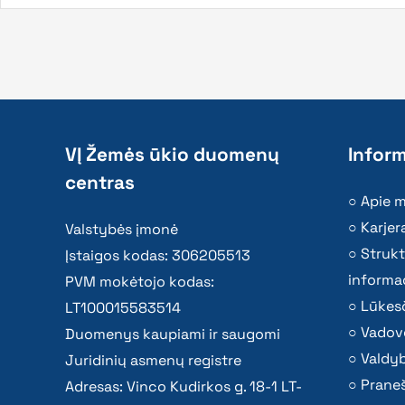
VĮ Žemės ūkio duomenų
Inform
centras
Apie 
Karjer
Valstybės įmonė
Strukt
Įstaigos kodas: 306205513
informac
PVM mokėtojo kodas:
Lūkesč
LT100015583514
Vadov
Duomenys kaupiami ir saugomi
Valdy
Juridinių asmenų registre
Praneš
Adresas: Vinco Kudirkos g. 18-1 LT-