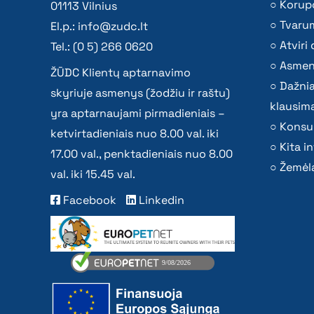
Korupc
01113 Vilnius
Tvaru
El.p.:
info@zudc.lt
Atvir
Tel.: (0 5) 266 0620
Asmen
ŽŪDC Klientų aptarnavimo
Dažni
skyriuje asmenys (žodžiu ir raštu)
klausima
yra aptarnaujami pirmadieniais –
Konsu
ketvirtadieniais nuo 8.00 val. iki
Kita i
17.00 val., penktadieniais nuo 8.00
Žemėla
val. iki 15.45 val.
Facebook
Linkedin