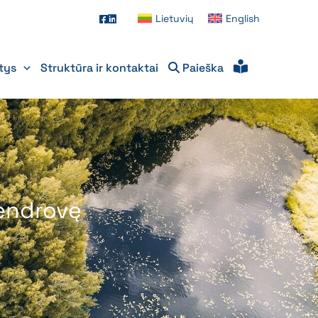
Lietuvių
English
itys
Struktūra ir kontaktai
Paieška
endrovę