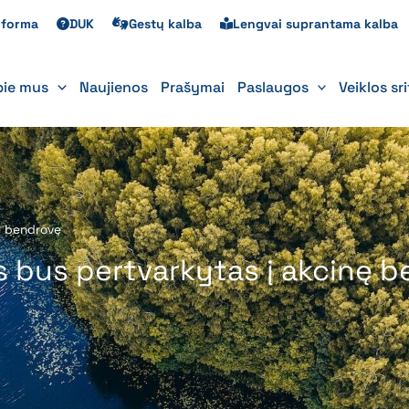
s forma
DUK
Gestų kalba
Lengvai suprantama kalba
pie mus
Naujienos
Prašymai
Paslaugos
Veiklos sr
ę bendrovę
bus pertvarkytas į akcinę b