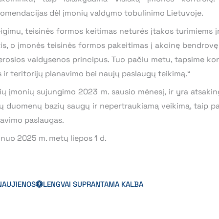
komendacijas dėl įmonių valdymo tobulinimo Lietuvoje.
igimu, teisinės formos keitimas neturės įtakos turimiems 
s, o įmonės teisinės formos pakeitimas į akcinę bendrovę 
gerosios valdysenos principus. Tuo pačiu metu, tapsime k
ir teritorijų planavimo bei naujų paslaugų teikimą.“
 įmonių sujungimo 2023 m. sausio mėnesį, ir yra atsakin
, jų duomenų bazių saugų ir nepertraukiamą veikimą, taip p
navimo paslaugas.
uo 2025 m. metų liepos 1 d.
NAUJIENOS
LENGVAI SUPRANTAMA KALBA