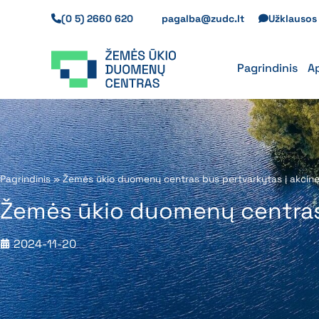
Pereiti
(0 5) 2660 620
pagalba@zudc.lt
Užklauso
prie
turinio
Pagrindinis
A
Pagrindinis
»
Žemės ūkio duomenų centras bus pertvarkytas į akcin
Žemės ūkio duomenų centras 
2024-11-20