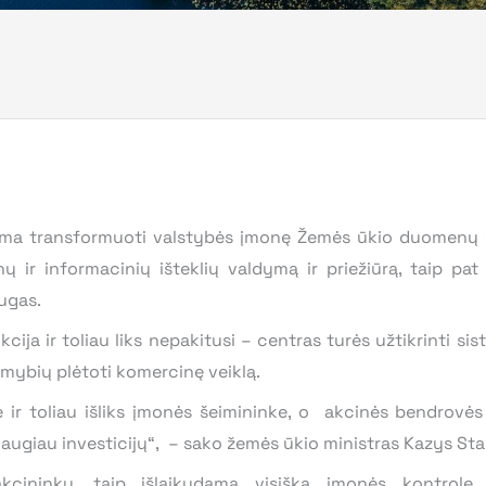
kiama transformuoti valstybės įmonę Žemės ūkio duomenų 
ir informacinių išteklių valdymą ir priežiūrą, taip pat
augas.
nkcija ir toliau liks nepakitusi – centras turės užtikrinti 
imybių plėtoti komercinę veiklą.
ybė ir toliau išliks įmonės šeimininke, o akcinės bendrov
 daugiau investicijų“, – sako žemės ūkio ministras Kazys Sta
 akcininku, taip išlaikydama visišką įmonės kontrolę