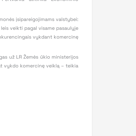
įmonės įsipareigojimams valstybei:
leis veikti pagal visame pasaulyje
onkurencingais vykdant komercinę
gas už LR Žemės ūkio ministerijos
at vykdo komercinę veiklą – teikia