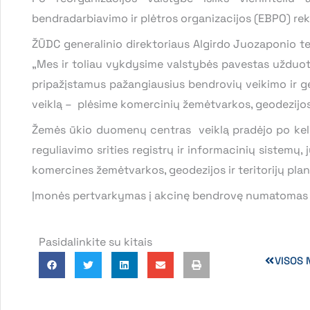
bendradarbiavimo ir plėtros organizacijos (EBPO) re
ŽŪDC generalinio direktoriaus Algirdo Juozaponio te
„Mes ir toliau vykdysime valstybės pavestas užduoti
pripažįstamus pažangiausius bendrovių veikimo ir 
veiklą – plėsime komercinių žemėtvarkos, geodezijos 
Žemės ūkio duomenų centras veiklą pradėjo po kelių
reguliavimo srities registrų ir informacinių sistemų
komercines žemėtvarkos, geodezijos ir teritorijų pla
Įmonės pertvarkymas į akcinę bendrovę numatomas n
Pasidalinkite su kitais
VISOS 