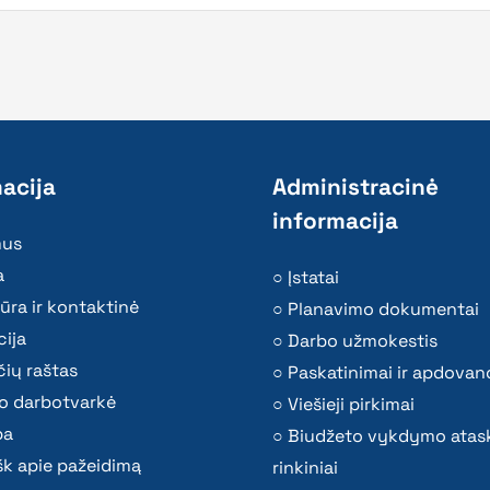
acija
Administracinė
informacija
mus
a
Įstatai
ūra ir kontaktinė
Planavimo dokumentai
ija
Darbo užmokestis
ių raštas
Paskatinimai ir apdovan
o darbotvarkė
Viešieji pirkimai
ba
Biudžeto vykdymo atas
k apie pažeidimą
rinkiniai