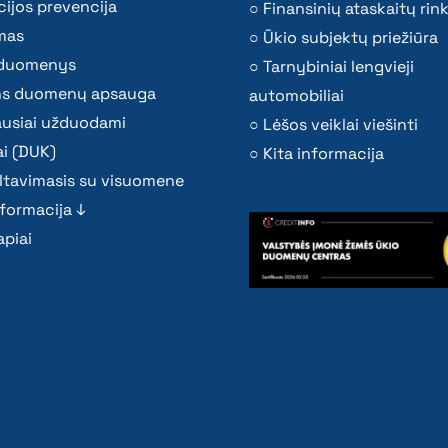
ijos prevencija
Finansinių ataskaitų rink
mas
Ūkio subjektų priežiūra
i duomenys
Tarnybiniai lengvieji
s duomenų apsauga
automobiliai
ausiai užduodami
Lėšos veiklai viešinti
i (DUK)
Kita informacija
ltavimasis su visuomene
nformacija ↓
piai