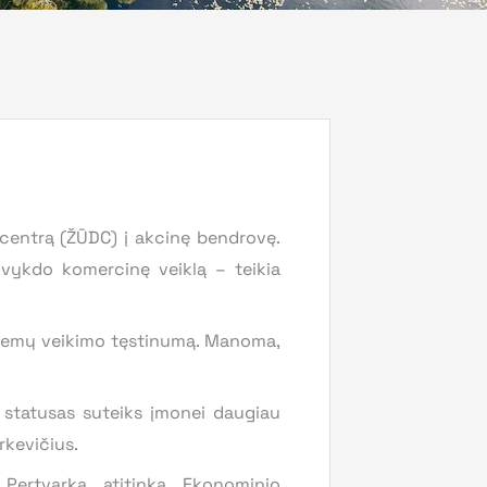
centrą (ŽŪDC) į akcinę bendrovę.
 vykdo komercinę veiklą – teikia
sistemų veikimo tęstinumą. Manoma,
ės statusas suteiks įmonei daugiau
rkevičius.
. Pertvarka atitinka Ekonominio