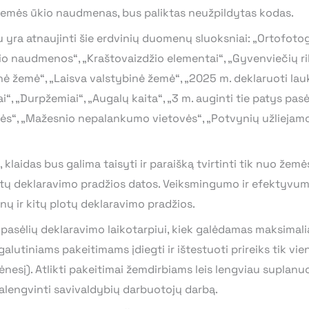
 žemės ūkio naudmenas, bus paliktas neužpildytas kodas.
ra atnaujinti šie erdvinių duomenų sluoksniai: „Ortofotogra
kio naudmenos“, „Kraštovaizdžio elementai“, „Gyvenviečių ri
nė žemė“, „Laisva valstybinė žemė“, „2025 m. deklaruoti lauk
“, „Durpžemiai“, „Augalų kaita“, „3 m. auginti tie patys pasėl
ės“, „Mažesnio nepalankumo vietovės“, „Potvynių užliejamo
, klaidas bus galima taisyti ir paraišką tvirtinti tik nuo že
ų deklaravimo pradžios datos. Veiksmingumo ir efektyvumo 
ų ir kitų plotų deklaravimo pradžios.
asėlių deklaravimo laikotarpiui, kiek galėdamas maksimali
tiniams pakeitimams įdiegti ir ištestuoti prireiks tik vien
esį). Atlikti pakeitimai žemdirbiams leis lengviau suplanuo
alengvinti savivaldybių darbuotojų darbą.