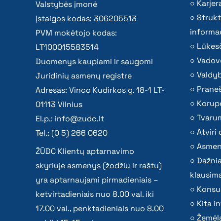
Karjer
Valstybės įmonė
Strukt
Įstaigos kodas: 306205513
informac
PVM mokėtojo kodas:
Lūkesč
LT100015583514
Vadov
Duomenys kaupiami ir saugomi
Valdy
Juridinių asmenų registre
Praneš
Adresas: Vinco Kudirkos g. 18-1 LT-
Korupc
01113 Vilnius
Tvaru
El.p.:
info@zudc.lt
Atvir
Tel.: (0 5) 266 0620
Asmen
ŽŪDC Klientų aptarnavimo
Dažni
skyriuje asmenys (žodžiu ir raštu)
klausima
yra aptarnaujami pirmadieniais –
Konsu
ketvirtadieniais nuo 8.00 val. iki
Kita i
17.00 val., penktadieniais nuo 8.00
Žemėla