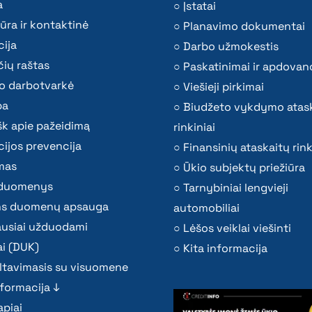
a
Įstatai
ūra ir kontaktinė
Planavimo dokumentai
ija
Darbo užmokestis
ių raštas
Paskatinimai ir apdovan
o darbotvarkė
Viešieji pirkimai
ba
Biudžeto vykdymo atas
k apie pažeidimą
rinkiniai
ijos prevencija
Finansinių ataskaitų rink
mas
Ūkio subjektų priežiūra
i duomenys
Tarnybiniai lengvieji
s duomenų apsauga
automobiliai
ausiai užduodami
Lėšos veiklai viešinti
i (DUK)
Kita informacija
ltavimasis su visuomene
nformacija ↓
piai