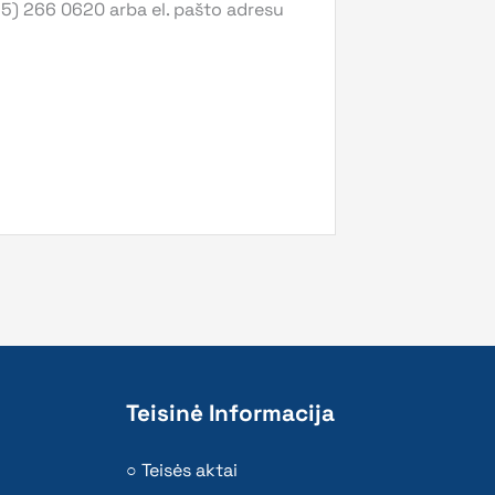
 5) 266 0620 arba el. pašto adresu
Teisinė Informacija
Teisės aktai