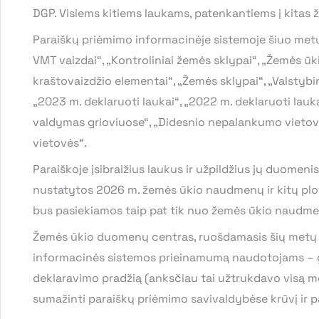
DGP. Visiems kitiems laukams, patenkantiems į kitas
Paraiškų priėmimo informacinėje sistemoje šiuo metu y
VMT vaizdai“, „Kontroliniai žemės sklypai“, „Žemės ū
kraštovaizdžio elementai“, „Žemės sklypai“, „Valstybi
„2023 m. deklaruoti laukai“, „2022 m. deklaruoti laukai
valdymas grioviuose“, „Didesnio nepalankumo vietov
vietovės“.
Paraiškoje įsibraižius laukus ir užpildžius jų duomenis
nustatytos 2026 m. žemės ūkio naudmenų ir kitų plot
bus pasiekiamos taip pat tik nuo žemės ūkio naudmen
Žemės ūkio duomenų centras, ruošdamasis šių metų p
informacinės sistemos prieinamumą naudotojams – galu
deklaravimo pradžią (anksčiau tai užtrukdavo visą mėn
sumažinti paraiškų priėmimo savivaldybėse krūvį ir p