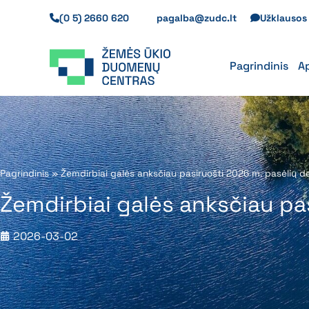
Pereiti
(0 5) 2660 620
pagalba@zudc.lt
Užklauso
prie
turinio
Pagrindinis
A
Pagrindinis
»
Žemdirbiai galės anksčiau pasiruošti 2026 m. pasėlių d
Žemdirbiai galės anksčiau pa
2026-03-02