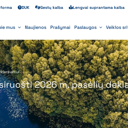
s forma
DUK
Gestų kalba
Lengvai suprantama kalba
pie mus
Naujienos
Prašymai
Paslaugos
Veiklos sr
eklaravimui
siruošti 2026 m. pasėlių dekl