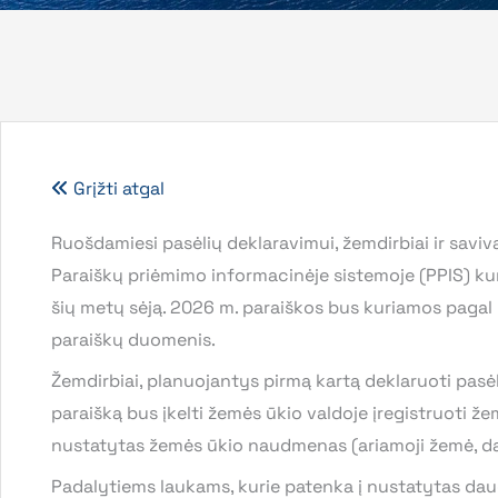
Grįžti atgal
Ruošdamiesi pasėlių deklaravimui, žemdirbiai ir saviv
Paraiškų priėmimo informacinėje sistemoje (PPIS) kur
šių metų sėją. 2026 m. paraiškos bus kuriamos pagal
paraiškų duomenis.
Žemdirbiai, planuojantys pirmą kartą deklaruoti pasė
paraišką bus įkelti žemės ūkio valdoje įregistruoti ž
nustatytas žemės ūkio naudmenas (ariamoji žemė, da
Padalytiems laukams, kurie patenka į nustatytas dau