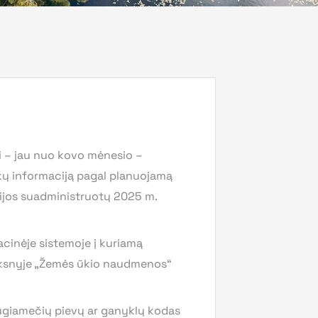
ai – jau nuo kovo mėnesio –
aukų informaciją pagal planuojamą
rijos suadministruotų 2025 m.
acinėje sistemoje į kuriamą
luoksnyje „Žemės ūkio naudmenos“
augiamečių pievų ar ganyklų kodas