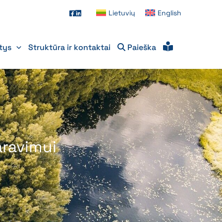
Lietuvių
English
itys
Struktūra ir kontaktai
Paieška
aravimui