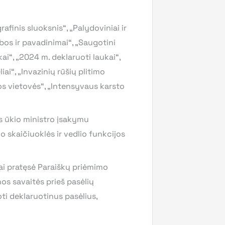
finis sluoksnis“, „Palydoviniai ir
bos ir pavadinimai“, „Saugotini
ai“, „2024 m. deklaruoti laukai“,
iai“, „Invazinių rūšių plitimo
s vietovės“, „Intensyvaus karsto
mės ūkio ministro įsakymu
skaičiuoklės ir vedlio funkcijos
ai pratęsė Paraiškų priėmimo
os savaitės prieš pasėlių
ti deklaruotinus pasėlius,