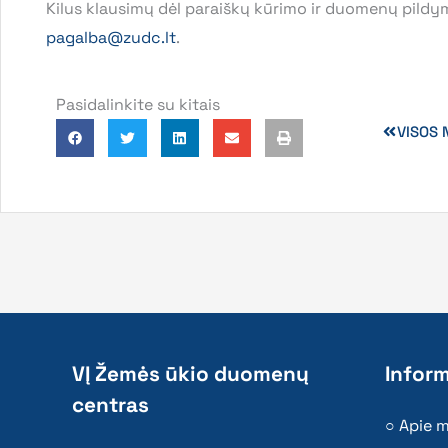
Kilus klausimų dėl paraiškų kūrimo ir duomenų pildym
pagalba@zudc.lt
.
Pasidalinkite su kitais
VISOS 
VĮ Žemės ūkio duomenų
Inform
centras
Apie 