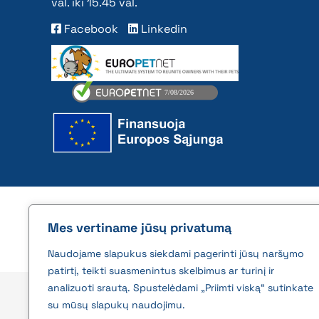
val. iki 15.45 val.
Facebook
Linkedin
2026 © All rights reserved | VĮ Žemės ūkio duome
Mes vertiname jūsų privatumą
Naudojame slapukus siekdami pagerinti jūsų naršymo
patirtį, teikti suasmenintus skelbimus ar turinį ir
analizuoti srautą. Spustelėdami „Priimti viską“ sutinkate
su mūsų slapukų naudojimu.