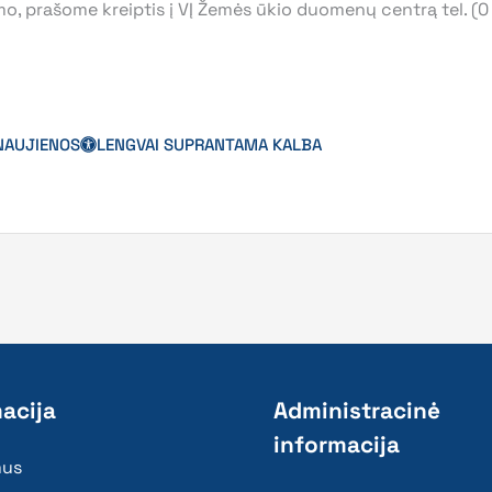
o, prašome kreiptis į VĮ Žemės ūkio duomenų centrą tel. (0
NAUJIENOS
LENGVAI SUPRANTAMA KALBA
acija
Administracinė
informacija
mus