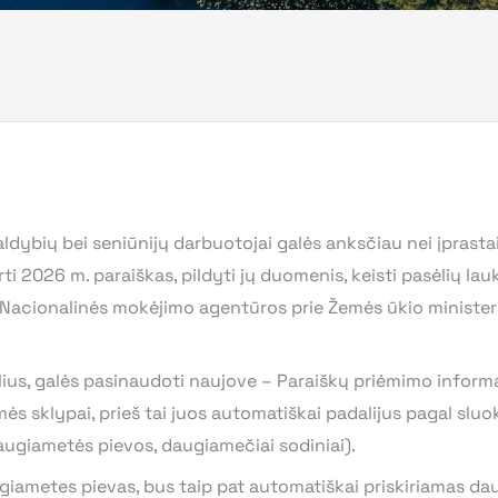
aldybių bei seniūnijų darbuotojai galės anksčiau nei įprast
ti 2026 m. paraiškas, pildyti jų duomenis, keisti pasėlių l
 Nacionalinės mokėjimo agentūros prie Žemės ūkio ministe
lius, galės pasinaudoti naujove – Paraiškų priėmimo inform
emės sklypai, prieš tai juos automatiškai padalijus pagal s
ugiametės pievos, daugiamečiai sodiniai).
giametes pievas, bus taip pat automatiškai priskiriamas d