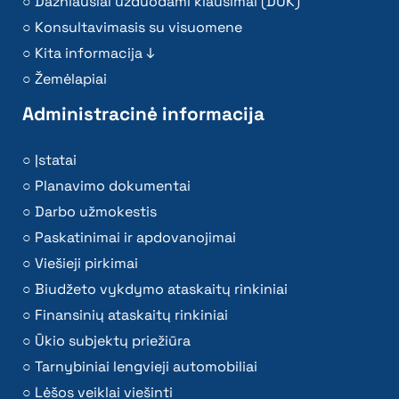
Dažniausiai užduodami klausimai (DUK)
Konsultavimasis su visuomene
Kita informacija ↓
Žemėlapiai
Administracinė informacija
Įstatai
Planavimo dokumentai
Darbo užmokestis
Paskatinimai ir apdovanojimai
Viešieji pirkimai
Biudžeto vykdymo ataskaitų rinkiniai
Finansinių ataskaitų rinkiniai
Ūkio subjektų priežiūra
Tarnybiniai lengvieji automobiliai
Lėšos veiklai viešinti