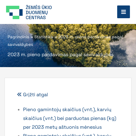
Pereiti
prie
turinio
Pagrindinis
»
Statistika
»
2023 m. pieno pardavimas pagal
savivaldybes
2023 m. pieno pardavimas pagal savivaldybes
Grįžti atgal
Pieno gamintojų skaičius (vnt.), karvių
skaičius (vnt.) bei parduotas pienas (kg)
per 2023 metų aštuonis mėnesius
Pieno gamintojų skaičius (vnt.), karvių