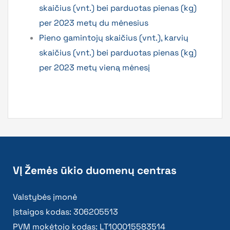
skaičius (vnt.) bei parduotas pienas (kg)
per 2023 metų du mėnesius
Pieno gamintojų skaičius (vnt.), karvių
skaičius (vnt.) bei parduotas pienas (kg)
per 2023 metų vieną mėnesį
VĮ Žemės ūkio duomenų centras
Valstybės įmonė
Įstaigos kodas: 306205513
PVM mokėtojo kodas: LT100015583514