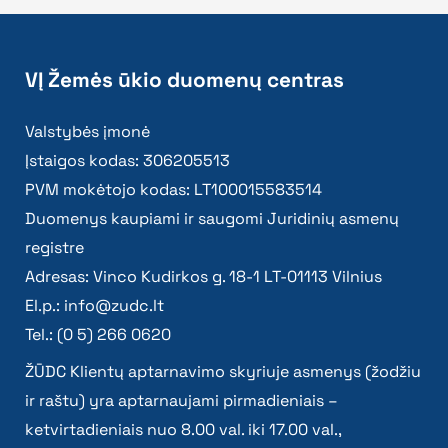
VĮ Žemės ūkio duomenų centras
Valstybės įmonė
Įstaigos kodas: 306205513
PVM mokėtojo kodas: LT100015583514
Duomenys kaupiami ir saugomi Juridinių asmenų
registre
Adresas: Vinco Kudirkos g. 18-1 LT-01113 Vilnius
El.p.:
info@zudc.lt
Tel.: (0 5) 266 0620
ŽŪDC Klientų aptarnavimo skyriuje asmenys (žodžiu
ir raštu) yra aptarnaujami pirmadieniais –
ketvirtadieniais nuo 8.00 val. iki 17.00 val.,