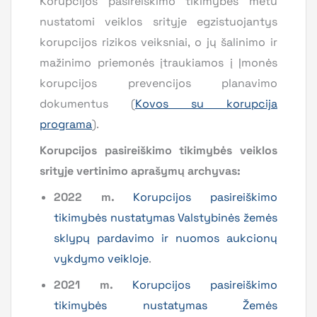
Korupcijos pasireiškimo tikimybės metu
nustatomi veiklos srityje egzistuojantys
korupcijos rizikos veiksniai, o jų šalinimo ir
mažinimo priemonės įtraukiamos į Įmonės
korupcijos prevencijos planavimo
dokumentus (
Kovos su korupcija
programa
).
Korupcijos pasireiškimo tikimybės veiklos
srityje vertinimo aprašymų archyvas:
2022 m.
Korupcijos pasireiškimo
tikimybės nustatymas Valstybinės žemės
sklypų pardavimo ir nuomos aukcionų
vykdymo veikloje
.
2021 m.
Korupcijos pasireiškimo
tikimybės nustatymas Žemės