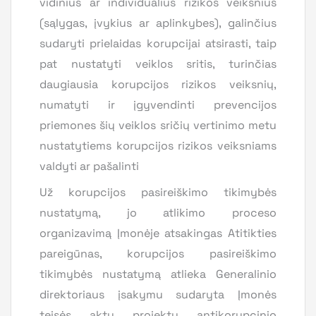
vidinius ar individualius rizikos veiksnius
(sąlygas, įvykius ar aplinkybes), galinčius
sudaryti prielaidas korupcijai atsirasti, taip
pat nustatyti veiklos sritis, turinčias
daugiausia korupcijos rizikos veiksnių,
numatyti ir įgyvendinti prevencijos
priemones šių veiklos sričių vertinimo metu
nustatytiems korupcijos rizikos veiksniams
valdyti ar pašalinti
Už korupcijos pasireiškimo tikimybės
nustatymą, jo atlikimo proceso
organizavimą Įmonėje atsakingas Atitikties
pareigūnas, korupcijos pasireiškimo
tikimybės nustatymą atlieka Generalinio
direktoriaus įsakymu sudaryta Įmonės
teisės aktų projektų antikorupcinio