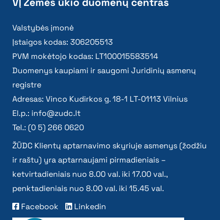
VĮ Žemės ūkio duomenų centras
Valstybės įmonė
Įstaigos kodas: 306205513
PVM mokėtojo kodas: LT100015583514
Duomenys kaupiami ir saugomi Juridinių asmenų
registre
Adresas: Vinco Kudirkos g. 18-1 LT-01113 Vilnius
El.p.:
info@zudc.lt
Tel.: (0 5) 266 0620
ŽŪDC Klientų aptarnavimo skyriuje asmenys (žodžiu
ir raštu) yra aptarnaujami pirmadieniais –
ketvirtadieniais nuo 8.00 val. iki 17.00 val.,
penktadieniais nuo 8.00 val. iki 15.45 val.
Facebook
Linkedin