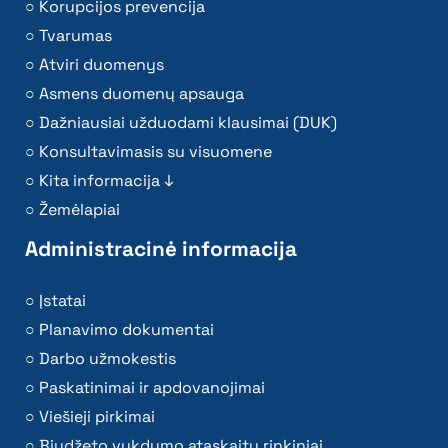
Korupcijos prevencija
Tvarumas
Atviri duomenys
Asmens duomenų apsauga
Dažniausiai užduodami klausimai (DUK)
Konsultavimasis su visuomene
Kita informacija ↓
Žemėlapiai
Administracinė informacija
Įstatai
Planavimo dokumentai
Darbo užmokestis
Paskatinimai ir apdovanojimai
Viešieji pirkimai
Biudžeto vykdymo ataskaitų rinkiniai