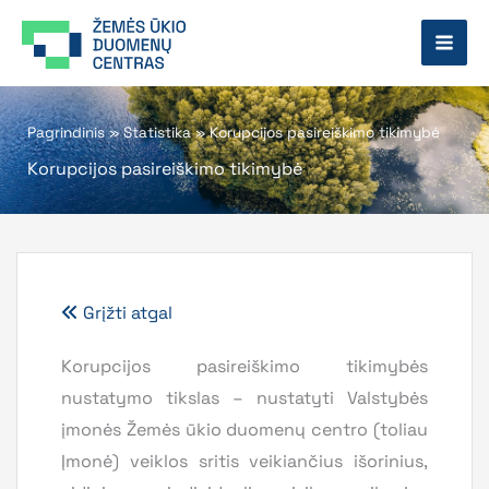
Pereiti
prie
turinio
Pagrindinis
»
Statistika
»
Korupcijos pasireiškimo tikimybė
Korupcijos pasireiškimo tikimybė
Grįžti atgal
Korupcijos pasireiškimo tikimybės
nustatymo tikslas – nustatyti Valstybės
įmonės Žemės ūkio duomenų centro (toliau
Įmonė) veiklos sritis veikiančius išorinius,