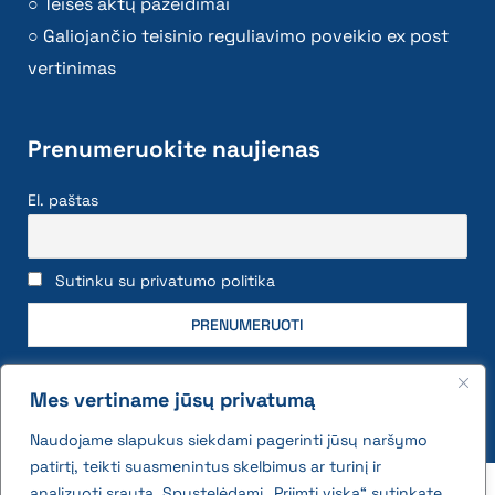
Teisės aktų pažeidimai
Galiojančio teisinio reguliavimo poveikio ex post
vertinimas
Prenumeruokite naujienas
El. paštas
Sutinku su privatumo politika
Mes vertiname jūsų privatumą
Naudojame slapukus siekdami pagerinti jūsų naršymo
patirtį, teikti suasmenintus skelbimus ar turinį ir
2026 © All rights reserved | VĮ Žemės ūkio duomenų
analizuoti srautą. Spustelėdami „Priimti viską“ sutinkate