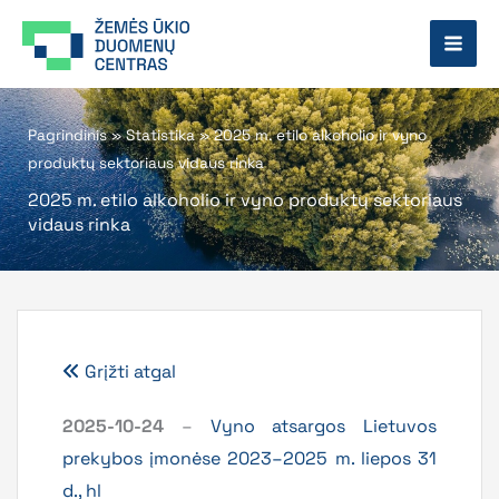
Pereiti
prie
turinio
Pagrindinis
»
Statistika
»
2025 m. etilo alkoholio ir vyno
produktų sektoriaus vidaus rinka
2025 m. etilo alkoholio ir vyno produktų sektoriaus
vidaus rinka
Grįžti atgal
2025-10-24
–
Vyno atsargos Lietuvos
prekybos įmonėse 2023–2025 m. liepos 31
d., hl