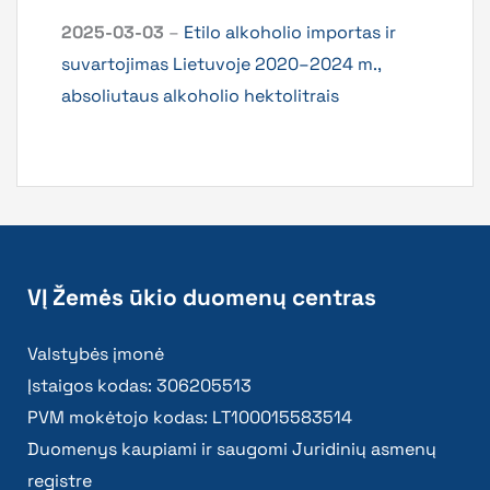
2025-03-03
–
Etilo alkoholio importas ir
suvartojimas Lietuvoje 2020–2024 m.,
absoliutaus alkoholio hektolitrais
VĮ Žemės ūkio duomenų centras
Valstybės įmonė
Įstaigos kodas: 306205513
PVM mokėtojo kodas: LT100015583514
Duomenys kaupiami ir saugomi Juridinių asmenų
registre