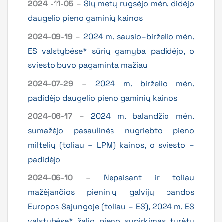
2024 -11-05
–
Šių metų rugsėjo mėn. didėjo
daugelio pieno gaminių kainos
2024-09-19
–
2024 m. sausio–birželio mėn.
ES valstybėse* sūrių gamyba padidėjo, o
sviesto buvo pagaminta mažiau
2024-07-29
–
2024 m. birželio mėn.
padidėjo daugelio pieno gaminių kainos
2024-06-17
–
2024 m. balandžio mėn.
sumažėjo pasaulinės nugriebto pieno
miltelių (toliau – LPM) kainos, o sviesto –
padidėjo
2024-06-10
–
Nepaisant ir toliau
mažėjančios pieninių galvijų bandos
Europos Sąjungoje (toliau – ES), 2024 m. ES
valstybėse* žalio pieno supirkimas turėtų