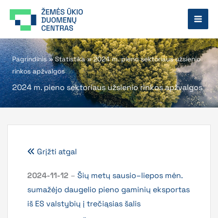
Pereiti
prie
turinio
Pagrindinis
»
Statistika
»
2024 m. pieno sektoriaus užsienio
rinkos apžvalgos
2024 m. pieno sektoriaus užsienio rinkos apžvalgos
Grįžti atgal
2024-11-12
–
Šių metų sausio–liepos mėn.
sumažėjo daugelio pieno gaminių eksportas
iš ES valstybių į trečiąsias šalis