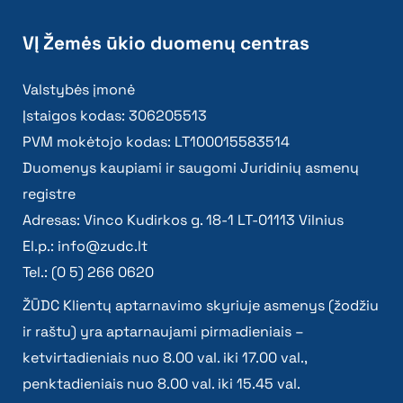
VĮ Žemės ūkio duomenų centras
Valstybės įmonė
Įstaigos kodas: 306205513
PVM mokėtojo kodas: LT100015583514
Duomenys kaupiami ir saugomi Juridinių asmenų
registre
Adresas: Vinco Kudirkos g. 18-1 LT-01113 Vilnius
El.p.:
info@zudc.lt
Tel.: (0 5) 266 0620
ŽŪDC Klientų aptarnavimo skyriuje asmenys (žodžiu
ir raštu) yra aptarnaujami pirmadieniais –
ketvirtadieniais nuo 8.00 val. iki 17.00 val.,
penktadieniais nuo 8.00 val. iki 15.45 val.