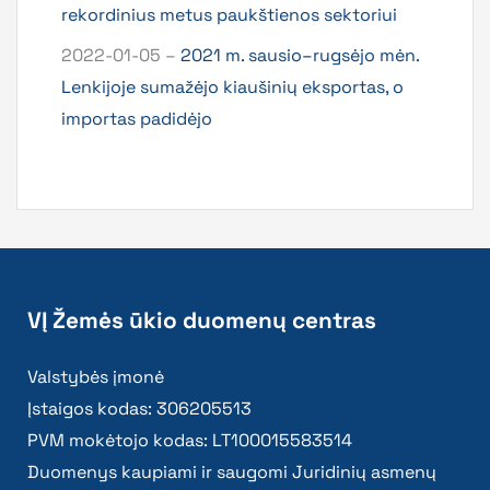
rekordinius metus paukštienos sektoriui
2022-01-05 –
2021 m. sausio–rugsėjo mėn.
Lenkijoje sumažėjo kiaušinių eksportas, o
importas padidėjo
VĮ Žemės ūkio duomenų centras
Valstybės įmonė
Įstaigos kodas: 306205513
PVM mokėtojo kodas: LT100015583514
Duomenys kaupiami ir saugomi Juridinių asmenų