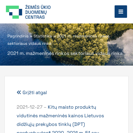
Pereiti
prie
turinio
Pagrindinis
»
Statistika
»
2021 m. mažmeninės rinkos
sektoriaus vidaus rinka
2021 m. mažmeninės rinkos sektoriaus vidaus rinka
Grįžti atgal
2021-12-27 –
Kitų maisto produktų
vidutinės mažmeninės kainos Lietuvos
didžiųjų prekybos tinklų (DPT)
parduotuvėse* 2020–2021 m. 51 sav.