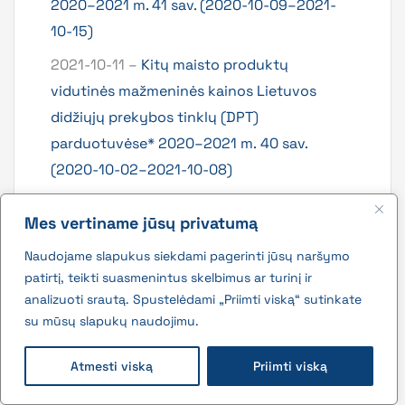
2020–2021 m. 41 sav. (2020-10-09–2021-
10-15)
2021-10-11 –
Kitų maisto produktų
vidutinės mažmeninės kainos Lietuvos
didžiųjų prekybos tinklų (DPT)
parduotuvėse* 2020–2021 m. 40 sav.
(2020-10-02–2021-10-08)
2021-10-11 –
Grūdų produktų vidutinės
Mes vertiname jūsų privatumą
mažmeninės kainos Lietuvos didžiųjų
prekybos tinklų (DPT) parduotuvėse*
Naudojame slapukus siekdami pagerinti jūsų naršymo
patirtį, teikti suasmenintus skelbimus ar turinį ir
2020–2021 m. 40 sav. (2020-10-02–2021-
analizuoti srautą. Spustelėdami „Priimti viską“ sutinkate
10-08)
su mūsų slapukų naudojimu.
2021-10-11 –
Žuvų produktų vidutinės
mažmeninės kainos Lietuvos didžiųjų
Atmesti viską
Priimti viską
prekybos tinklų parduotuvėse* 2020–2021