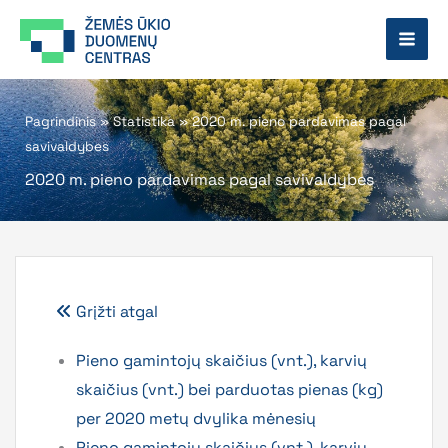
Pereiti
prie
turinio
Pagrindinis
»
Statistika
»
2020 m. pieno pardavimas pagal
savivaldybes
2020 m. pieno pardavimas pagal savivaldybes
Grįžti atgal
Pieno gamintojų skaičius (vnt.), karvių
skaičius (vnt.) bei parduotas pienas (kg)
per 2020 metų dvylika mėnesių
Pieno gamintojų skaičius (vnt.), karvių