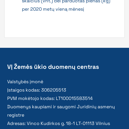
skaičius (vnt.) bei parduotas pienas (kg)
per 2020 metų vieną mėnesį
VĮ Žemės ūkio duomenų centras
Valstybės įmonė
Įstaigos kodas: 306205513
PVM mokėtojo kodas: LT100015583514
Duomenys kaupiami ir saugomi Juridinių asmenų
registre
Adresas: Vinco Kudirkos g. 18-1 LT-01113 Vilnius