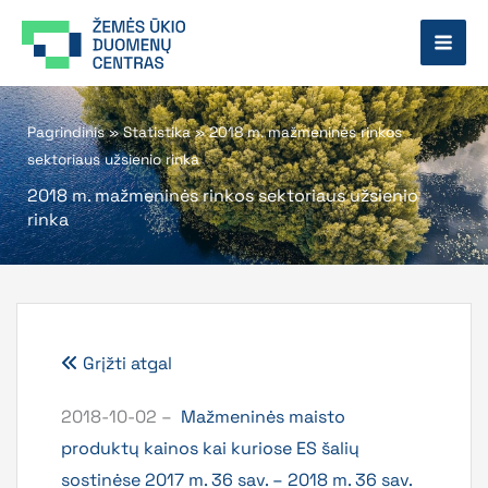
Pereiti
prie
turinio
Pagrindinis
»
Statistika
»
2018 m. mažmeninės rinkos
sektoriaus užsienio rinka
2018 m. mažmeninės rinkos sektoriaus užsienio
rinka
Grįžti atgal
2018-10-02 –
Mažmeninės maisto
produktų kainos kai kuriose ES šalių
sostinėse 2017 m. 36 sav. – 2018 m. 36 sav.