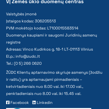
VĮ Žemės ūkio duomenų centras
Valstybės įmonė
Įstaigos kodas: 306205513
PVM mokėtojo kodas: LT100015583514
Duomenys kaupiami ir saugomi Juridinių asmenų
registre
Adresas: Vinco Kudirkos g. 18-1 LT-01113 Vilnius
El.p.:
info@zudc.lt
Tel.: (0 5) 266 0620
ŽŪDC Klientų aptarnavimo skyriuje asmenys (žodžiu
ir raštu) yra aptarnaujami pirmadieniais –
ketvirtadieniais nuo 8.00 val. iki 17.00 val.,
penktadieniais nuo 8.00 val. iki 15.45 val.
Facebook
Linkedin