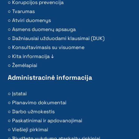
Korupcijos prevencija
Tvarumas
Atviri duomenys
Asmens duomenų apsauga
Dažniausiai užduodami klausimai (DUK)
Konsultavimasis su visuomene
Kita informacija ↓
Žemėlapiai
Administracinė informacija
Įstatai
Planavimo dokumentai
Darbo užmokestis
Paskatinimai ir apdovanojimai
Viešieji pirkimai
Biudžeto vykdymo ataskaitų rinkiniai