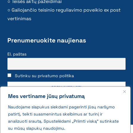
Teisės aktų pažeidimai
Galiojančio teisinio reguliavimo poveikio ex post
vertinimas
Prenumeruokite naujienas
El. paštas
Sutinku su privatumo politika
Mes vertiname jūsų privatumą
Naudojame slapukus siekdami pagerinti jūsų naršymo
patirtį, teikti suasmenintus skelbimus ar turinį ir
analizuoti srautą. Spustelėdami „Priimti viską“ sutinkate
su mūsų slapukų naudojimu.
2026 © All rights reserved | VĮ Žemės ūkio duomenų