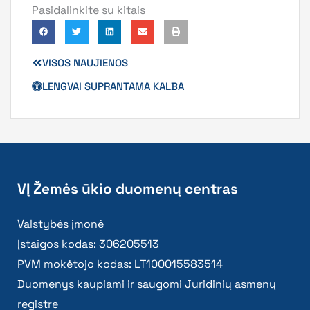
Pasidalinkite su kitais
VISOS NAUJIENOS
LENGVAI SUPRANTAMA KALBA
VĮ Žemės ūkio duomenų centras
Valstybės įmonė
Įstaigos kodas: 306205513
PVM mokėtojo kodas: LT100015583514
Duomenys kaupiami ir saugomi Juridinių asmenų
registre