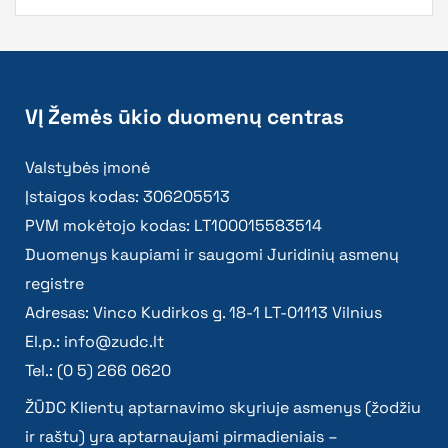
VĮ Žemės ūkio duomenų centras
Valstybės įmonė
Įstaigos kodas: 306205513
PVM mokėtojo kodas: LT100015583514
Duomenys kaupiami ir saugomi Juridinių asmenų
registre
Adresas: Vinco Kudirkos g. 18-1 LT-01113 Vilnius
El.p.:
info@zudc.lt
Tel.: (0 5) 266 0620
ŽŪDC Klientų aptarnavimo skyriuje asmenys (žodžiu
ir raštu) yra aptarnaujami pirmadieniais –