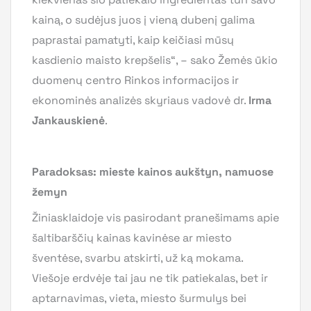
kainą, o sudėjus juos į vieną dubenį galima
paprastai pamatyti, kaip keičiasi mūsų
kasdienio maisto krepšelis“, – sako Žemės ūkio
duomenų centro Rinkos informacijos ir
ekonominės analizės skyriaus vadovė dr.
Irma
Jankauskienė
.
Paradoksas: mieste kainos aukštyn, namuose
žemyn
Žiniasklaidoje vis pasirodant pranešimams apie
šaltibarščių kainas kavinėse ar miesto
šventėse, svarbu atskirti, už ką mokama.
Viešoje erdvėje tai jau ne tik patiekalas, bet ir
aptarnavimas, vieta, miesto šurmulys bei