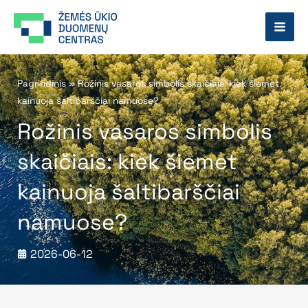
Pereiti
prie
turinio
Pagrindinis
»
Rožinis vasaros simbolis skaičiais: kiek šiemet
kainuoja šaltibarščiai namuose?
Rožinis vasaros simbolis
skaičiais: kiek šiemet
kainuoja šaltibarščiai
namuose?
2026-06-12