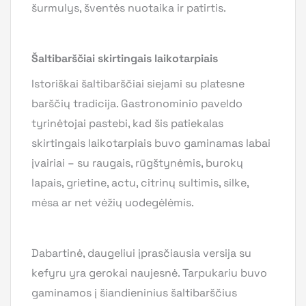
šurmulys, šventės nuotaika ir patirtis.
Šaltibarščiai skirtingais laikotarpiais
Istoriškai šaltibarščiai siejami su platesne
barščių tradicija. Gastronominio paveldo
tyrinėtojai pastebi, kad šis patiekalas
skirtingais laikotarpiais buvo gaminamas labai
įvairiai – su raugais, rūgštynėmis, burokų
lapais, grietine, actu, citrinų sultimis, silke,
mėsa ar net vėžių uodegėlėmis.
Dabartinė, daugeliui įprasčiausia versija su
kefyru yra gerokai naujesnė. Tarpukariu buvo
gaminamos į šiandieninius šaltibarščius