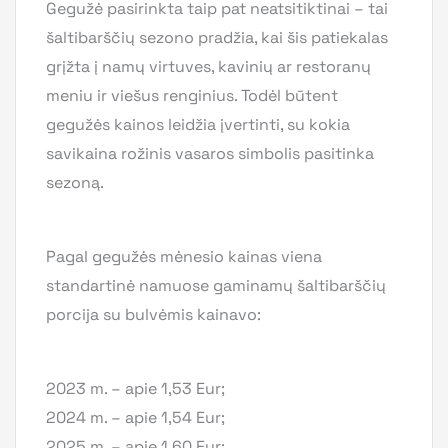
Gegužė pasirinkta taip pat neatsitiktinai – tai
šaltibarščių sezono pradžia, kai šis patiekalas
grįžta į namų virtuves, kavinių ar restoranų
meniu ir viešus renginius. Todėl būtent
gegužės kainos leidžia įvertinti, su kokia
savikaina rožinis vasaros simbolis pasitinka
sezoną.
Pagal gegužės mėnesio kainas viena
standartinė namuose gaminamų šaltibarščių
porcija su bulvėmis kainavo:
2023 m. – apie 1,53 Eur;
2024 m. – apie 1,54 Eur;
2025 m. – apie 1,60 Eur;