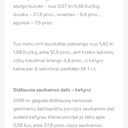
atpigo bulvės – nuo 0,67 iki 0,46 Eur/kg,
druska – 27,3 proc., sviestas – 9,4 proc.,
agurkai – 7,5 proc.
Tuo metu virti burokėliai pabrango nuo 1,40 iki
1,58 Eur/kg, arba 12,9 proc., ant kraiko laikomų
vištų kiaušiniai brango 4,8 proc., o kefyro
kaina per šį laikotarpį padidėjo tik 1 ct.
Didžiausia savikainos dalis – kefyrui
2026 m. gegužę didžiausią namuose
gaminamų šaltibarščių porcijos savikainos dalį
sudarė kefyras. Vienai porcijai jo teko apie
0,55 Eur, arba 37,8 proc. visos savikainos.