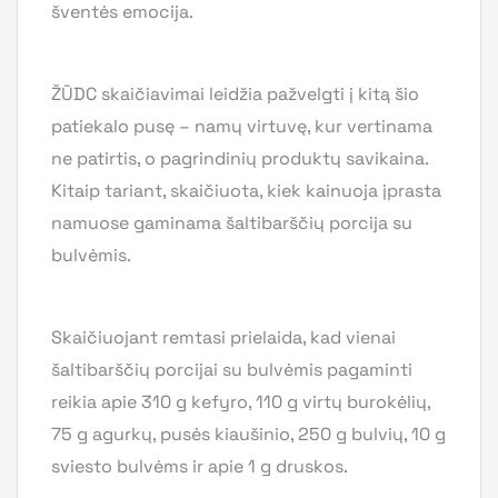
šventės emocija.
ŽŪDC skaičiavimai leidžia pažvelgti į kitą šio
patiekalo pusę – namų virtuvę, kur vertinama
ne patirtis, o pagrindinių produktų savikaina.
Kitaip tariant, skaičiuota, kiek kainuoja įprasta
namuose gaminama šaltibarščių porcija su
bulvėmis.
Skaičiuojant remtasi prielaida, kad vienai
šaltibarščių porcijai su bulvėmis pagaminti
reikia apie 310 g kefyro, 110 g virtų burokėlių,
75 g agurkų, pusės kiaušinio, 250 g bulvių, 10 g
sviesto bulvėms ir apie 1 g druskos.