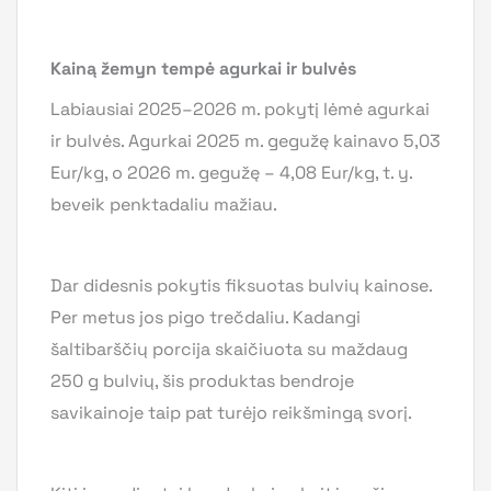
Kainą žemyn tempė agurkai ir bulvės
Labiausiai 2025–2026 m. pokytį lėmė agurkai
ir bulvės. Agurkai 2025 m. gegužę kainavo 5,03
Eur/kg, o 2026 m. gegužę – 4,08 Eur/kg, t. y.
beveik penktadaliu mažiau.
Dar didesnis pokytis fiksuotas bulvių kainose.
Per metus jos pigo trečdaliu. Kadangi
šaltibarščių porcija skaičiuota su maždaug
250 g bulvių, šis produktas bendroje
savikainoje taip pat turėjo reikšmingą svorį.