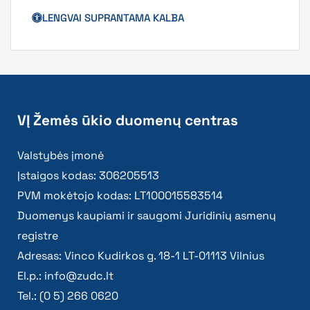
LENGVAI SUPRANTAMA KALBA
VĮ Žemės ūkio duomenų centras
Valstybės įmonė
Įstaigos kodas: 306205513
PVM mokėtojo kodas: LT100015583514
Duomenys kaupiami ir saugomi Juridinių asmenų
registre
Adresas: Vinco Kudirkos g. 18-1 LT-01113 Vilnius
El.p.:
info@zudc.lt
Tel.: (0 5) 266 0620