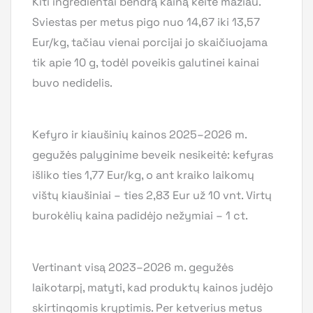
Kiti ingredientai bendrą kainą keitė mažiau.
Sviestas per metus pigo nuo 14,67 iki 13,57
Eur/kg, tačiau vienai porcijai jo skaičiuojama
tik apie 10 g, todėl poveikis galutinei kainai
buvo nedidelis.
Kefyro ir kiaušinių kainos 2025–2026 m.
gegužės palyginime beveik nesikeitė: kefyras
išliko ties 1,77 Eur/kg, o ant kraiko laikomų
vištų kiaušiniai – ties 2,83 Eur už 10 vnt. Virtų
burokėlių kaina padidėjo nežymiai – 1 ct.
Vertinant visą 2023–2026 m. gegužės
laikotarpį, matyti, kad produktų kainos judėjo
skirtingomis kryptimis. Per ketverius metus