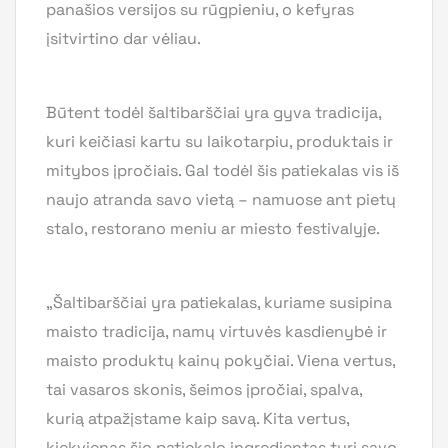
panašios versijos su rūgpieniu, o kefyras
įsitvirtino dar vėliau.
Būtent todėl šaltibarščiai yra gyva tradicija,
kuri keičiasi kartu su laikotarpiu, produktais ir
mitybos įpročiais. Gal todėl šis patiekalas vis iš
naujo atranda savo vietą – namuose ant pietų
stalo, restorano meniu ar miesto festivalyje.
„Šaltibarščiai yra patiekalas, kuriame susipina
maisto tradicija, namų virtuvės kasdienybė ir
maisto produktų kainų pokyčiai. Viena vertus,
tai vasaros skonis, šeimos įpročiai, spalva,
kurią atpažįstame kaip savą. Kita vertus,
kiekvienas šio patiekalo ingredientas turi savo