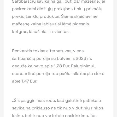
Šaltibarščių savikaina gali būti dar mažesnė, jei
pasirenkami didžiųjų prekybos tinklų privačių
prekių ženklų produktai. Šiame skaičiavime
mažesnę kainą labiausiai lėmė pigesnis
kefyras, kiaušiniai ir sviestas.
Renkantis tokias alternatyvas, viena
šaltibarščių porcija su bulvėmis 2026 m.
gegužę kainavo apie 1,28 Eur. Palyginimui,
standartinė porcija tuo pačiu laikotarpiu siekė
apie 1,47 Eur.
„Šis palyginimas rodo, kad galutinė patiekalo
savikaina priklauso ne tik nuo vidutinių rinkos
kainų, bet ir nuo vartotojo pasirinkimų. Tas