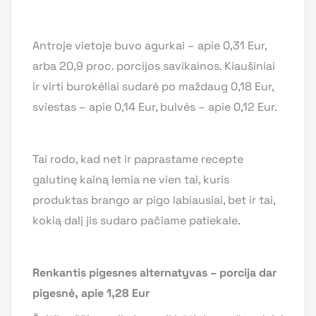
Antroje vietoje buvo agurkai – apie 0,31 Eur,
arba 20,9 proc. porcijos savikainos. Kiaušiniai
ir virti burokėliai sudarė po maždaug 0,18 Eur,
sviestas – apie 0,14 Eur, bulvės – apie 0,12 Eur.
Tai rodo, kad net ir paprastame recepte
galutinę kainą lemia ne vien tai, kuris
produktas brango ar pigo labiausiai, bet ir tai,
kokią dalį jis sudaro pačiame patiekale.
Renkantis pigesnes alternatyvas – porcija dar
pigesnė, apie 1,28 Eur