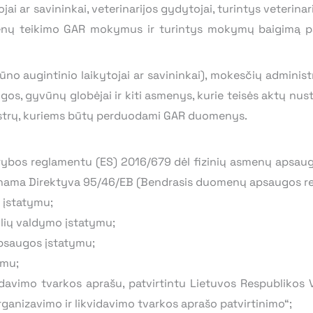
i ar savininkai, veterinarijos gydytojai, turintys veterinar
omenų teikimo GAR mokymus ir turintys mokymų baigimą p
augintinio laikytojai ar savininkai), mokesčių administra
taigos, gyvūnų globėjai ir kiti asmenys, kurie teisės aktų nus
istrų, kuriems būtų perduodami GAR duomenys.
arybos reglamentu (ES) 2016/679 dėl fizinių asmenų apsau
ikinama Direktyva 95/46/EB (Bendrasis duomenų apsaugos r
 įstatymu;
klių valdymo įstatymu;
psaugos įstatymu;
ymu;
vidavimo tvarkos aprašu, patvirtintu Lietuvos Respublikos 
rganizavimo ir likvidavimo tvarkos aprašo patvirtinimo“;