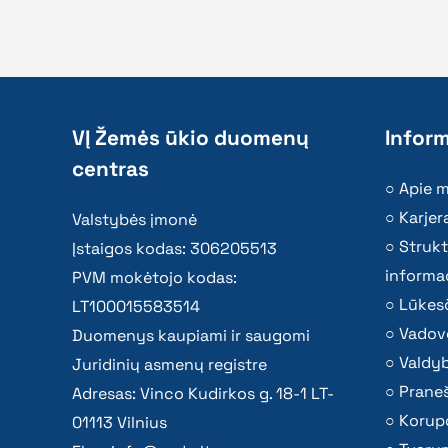
VĮ Žemės ūkio duomenų
Inform
centras
Apie 
Karjer
Valstybės įmonė
Strukt
Įstaigos kodas: 306205513
informac
PVM mokėtojo kodas:
Lūkesč
LT100015583514
Vadov
Duomenys kaupiami ir saugomi
Valdy
Juridinių asmenų registre
Praneš
Adresas: Vinco Kudirkos g. 18-1 LT-
Korupc
01113 Vilnius