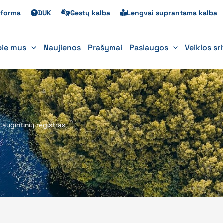
s forma
DUK
Gestų kalba
Lengvai suprantama kalba
pie mus
Naujienos
Prašymai
Paslaugos
Veiklos sr
augintinių registras