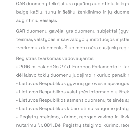
GAR duomenų teikėjai yra gyvūnų augintinių laikytoja
baigę kačių, šunų ir šeškų ženklinimo ir jų du
augintinių veisėjai.
GAR duomenų gavėjai yra duomenų subjektai (gyvūno 
teismai, valstybės ir savivaldybių institucijos ir įs
tvarkomus duomenis. Šiuo metu nėra susijusių reg
Registras tvarkomas vadovaujantis:
• 2016 m. balandžio 27 d. Europos Parlamento ir T
dėl laisvo tokių duomenų judėjimo ir kuriuo pana
• Lietuvos Respublikos gyvūnų gerovės ir apsaugos
• Lietuvos Respublikos valstybės informacinių ište
• Lietuvos Respublikos asmens duomenų teisinės a
• Lietuvos Respublikos kibernetinio saugumo įstat
• Registrų steigimo, kūrimo, reorganizavimo ir lik
nutarimu Nr. 881 „Dėl Registrų steigimo, kūrimo, reo