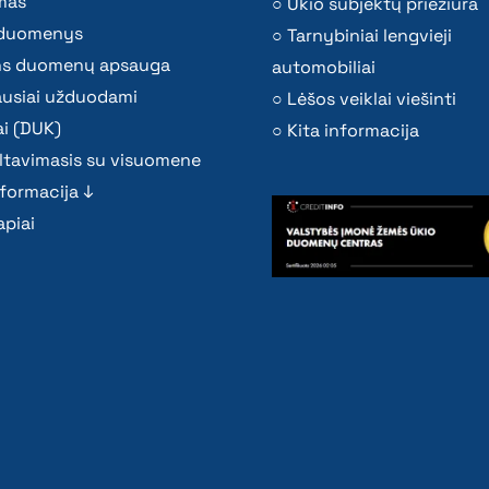
mas
Ūkio subjektų priežiūra
i duomenys
Tarnybiniai lengvieji
s duomenų apsauga
automobiliai
ausiai užduodami
Lėšos veiklai viešinti
i (DUK)
Kita informacija
ltavimasis su visuomene
nformacija ↓
piai