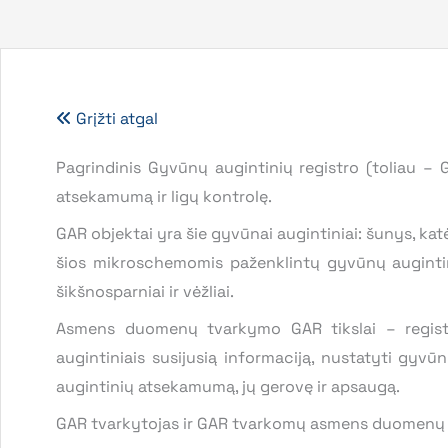
Grįžti atgal
Pagrindinis Gyvūnų augintinių registro (toliau – G
atsekamumą ir ligų kontrolę.
GAR objektai yra šie gyvūnai augintiniai: šunys, kat
šios mikroschemomis paženklintų gyvūnų augintinių r
šikšnosparniai ir vėžliai.
Asmens duomenų tvarkymo GAR tikslai – registru
augintiniais susijusią informaciją, nustatyti gyvū
augintinių atsekamumą, jų gerovę ir apsaugą.
GAR tvarkytojas ir GAR tvarkomų asmens duomenų 