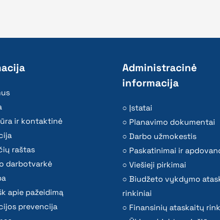
acija
Administracinė
informacija
mus
a
Įstatai
ūra ir kontaktinė
Planavimo dokumentai
ija
Darbo užmokestis
ių raštas
Paskatinimai ir apdovan
o darbotvarkė
Viešieji pirkimai
ba
Biudžeto vykdymo atas
k apie pažeidimą
rinkiniai
ijos prevencija
Finansinių ataskaitų rink