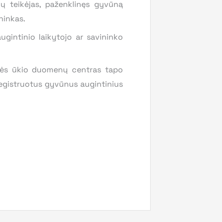
gų teikėjas, paženklinęs gyvūną
ninkas.
intinio laikytojo ar savininko
emės ūkio duomenų centras tapo
egistruotus gyvūnus augintinius