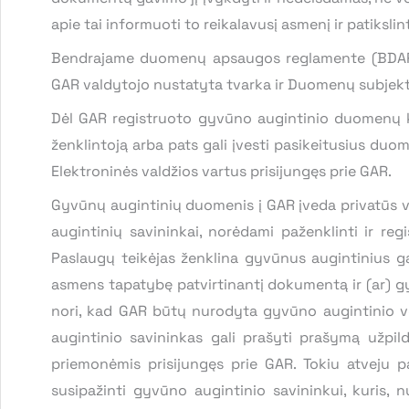
apie tai informuoti to reikalavusį asmenį ir patiks
Bendrajame duomenų apsaugos reglamente (BDAR) 
GAR valdytojo nustatyta tvarka ir Duomenų subjekt
Dėl GAR registruoto gyvūno augintinio duomenų kei
ženklintoją arba pats gali įvesti pasikeitusius duo
Elektroninės valdžios vartus prisijungęs prie GAR.
Gyvūnų augintinių duomenis į GAR įveda privatūs vet
augintinių savininkai, norėdami paženklinti ir reg
Paslaugų teikėjas ženklina gyvūnus augintinius g
asmens tapatybę patvirtinantį dokumentą ir (ar) gy
nori, kad GAR būtų nurodyta gyvūno augintinio ve
augintinio savininkas gali prašyti prašymą užpi
priemonėmis prisijungęs prie GAR. Tokiu atveju p
susipažinti gyvūno augintinio savininkui, kuris, 