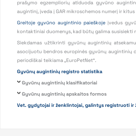
prašymo egzempliorių atiduoda gyvūno augintinio
augintinį, įveda į GAR mikroschemos numerį ir kitu
Greitoje gyvūno augintinio paieškoje
įvedus gyvū
kontaktiniai duomenys, kad būtų galima susisiekti n
Siekdamas užtikrinti gyvūnų augintinių atsekam
asocijuotu bendros europinės gyvūnų augintinių d
periodiškai teikiama „EuroPetNet“.
Gyvūnų augintinių registro statistika
Gyvūnų augintinių klasifikatoriai
Gyvūnų augintinių apskaitos formos
Vet. gydytojai ir ženklintojai, galintys registruoti i