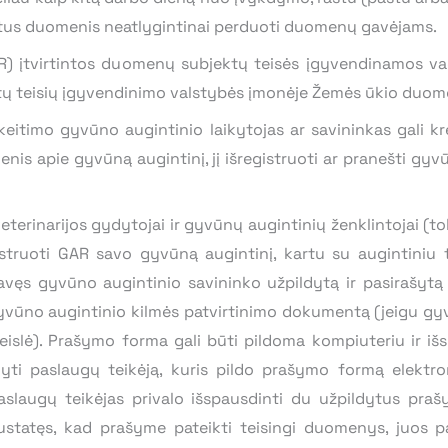
lintus duomenis neatlygintinai perduoti duomenų gavėjams.
įtvirtintos duomenų subjektų teisės įgyvendinamos va
ų teisių įgyvendinimo valstybės įmonėje Žemės ūkio duome
timo gyvūno augintinio laikytojas ar savininkas gali krei
menis apie gyvūną augintinį, jį išregistruoti ar pranešti gy
erinarijos gydytojai ir gyvūnų augintinių ženklintojai (to
istruoti GAR savo gyvūną augintinį, kartu su augintiniu tu
avęs gyvūno augintinio savininko užpildytą ir pasirašytą
vūno augintinio kilmės patvirtinimo dokumentą (jeigu gyvū
islė). Prašymo forma gali būti pildoma kompiuteriu ir i
ldyti paslaugų teikėją, kuris pildo prašymo formą elekt
aslaugų teikėjas privalo išspausdinti du užpildytus praš
nustatęs, kad prašyme pateikti teisingi duomenys, juos p