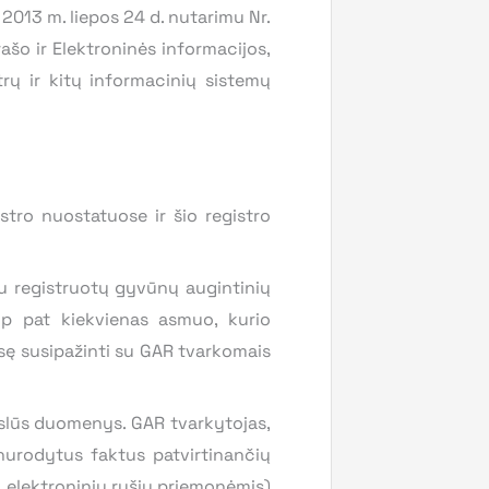
2013 m. liepos 24 d. nutarimu Nr.
šo ir Elektroninės informacijos,
trų ir kitų informacinių sistemų
ro nuostatuose ir šio registro
rdu registruotų gyvūnų augintinių
aip pat kiekvienas asmuo, kurio
sę susipažinti su GAR tvarkomais
kslūs duomenys. GAR tvarkytojas,
 nurodytus faktus patvirtinančių
 elektroninių ryšių priemonėmis)