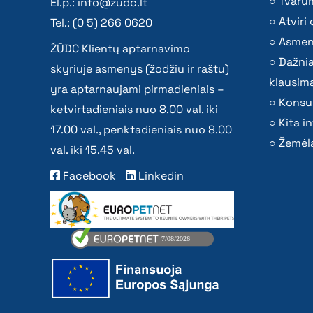
Tvaru
El.p.:
info@zudc.lt
Atvir
Tel.: (0 5) 266 0620
Asmen
ŽŪDC Klientų aptarnavimo
Dažni
skyriuje asmenys (žodžiu ir raštu)
klausima
yra aptarnaujami pirmadieniais –
Konsu
ketvirtadieniais nuo 8.00 val. iki
Kita i
17.00 val., penktadieniais nuo 8.00
Žemėla
val. iki 15.45 val.
Facebook
Linkedin