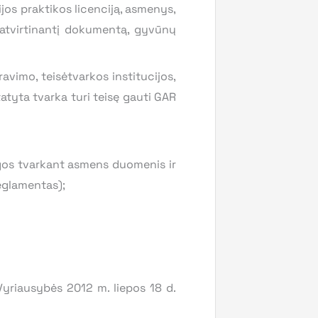
ijos praktikos licenciją, asmenys,
atvirtinantį dokumentą, gyvūnų
vimo, teisėtvarkos institucijos,
tatyta tvarka turi teisę gauti GAR
gos tvarkant asmens duomenis ir
eglamentas);
Vyriausybės 2012 m. liepos 18 d.