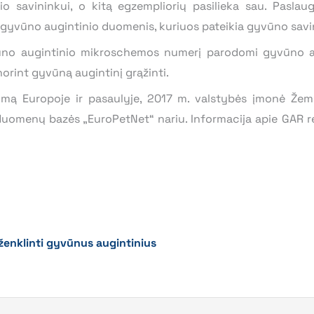
 savininkui, o kitą egzempliorių pasilieka sau. Paslau
s gyvūno augintinio duomenis, kuriuos pateikia gyvūno savi
no augintinio mikroschemos numerį parodomi gyvūno aug
orint gyvūną augintinį grąžinti.
umą Europoje ir pasaulyje, 2017 m. valstybės įmonė Ž
uomenų bazės „EuroPetNet“ nariu. Informacija apie GAR r
r ženklinti gyvūnus augintinius