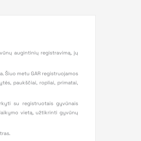
vūnų augintinių registravimą, jų
hema. Šiuo metu GAR registruojamos
ės, paukščiai, ropliai, primatai,
kyti su registruotais gyvūnais
laikymo vietą, užtikrinti gyvūnų
tras.