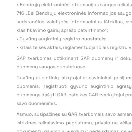
• Bendrųjų elektroninės informacijos saugos reikala
716 „Dėl Bendrųjų elektroninės informacijos saugos
sudarančios valstybės informacinius išteklius, sv
klasifikavimo gairių aprašo patvirtinimo“;
• Gyvūnų augintinių registro nuostatais;
• kitais teisės aktais, reglamentuojančiais registrų
GAR tvarkomas užtikrinant GAR duomenų ir dokum
duomenų saugos nuostatuose.
Gyvūnų augintinių laikytojai ar savininkai, prisiju
duomenis, įregistruoti gyvūno augintinio agresy
duomenys įrašyti GAR, pateikęs GAR tvarkytojui pra
savo duomenimis.
Asmuo, susipažinęs su GAR tvarkomais savo asmens d
įsitikinęs reikalavimo pagrįstumu, privalo ne vėl
dokumentų gavimo jį įvykdyti ir nedelsdamas, ne vė