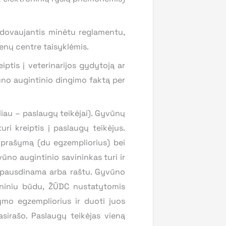
dovaujantis minėtu reglamentu,
nų centre taisyklėmis.
ptis į veterinarijos gydytoją ar
vūno augintinio dingimo faktą per
liau – paslaugų teikėjai). Gyvūnų
ri kreiptis į paslaugų teikėjus.
 prašymą (du egzempliorius) bei
no augintinio savininkas turi ir
šspausdinama arba raštu. Gyvūno
roniniu būdu, ŽŪDC nustatytomis
ymo egzempliorius ir duoti juos
asirašo. Paslaugų teikėjas vieną