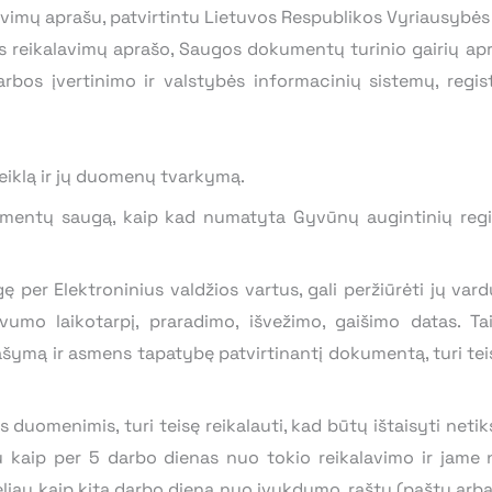
vimų aprašu, patvirtintu Lietuvos Respublikos Vyriausybės 
 reikalavimų aprašo, Saugos dokumentų turinio gairių apra
arbos įvertinimo ir valstybės informacinių sistemų, regis
 veiklą ir jų duomenų tvarkymą.
entų saugą, kaip kad numatyta Gyvūnų augintinių regist
ngę per Elektroninius valdžios vartus, gali peržiūrėti jų va
vumo laikotarpį, praradimo, išvežimo, gaišimo datas. T
šymą ir asmens tapatybę patvirtinantį dokumentą, turi tei
uomenimis, turi teisę reikalauti, kad būtų ištaisyti neti
iau kaip per 5 darbo dienas nuo tokio reikalavimo ir jame
liau kaip kitą darbo dieną nuo įvykdymo, raštu (paštu arba