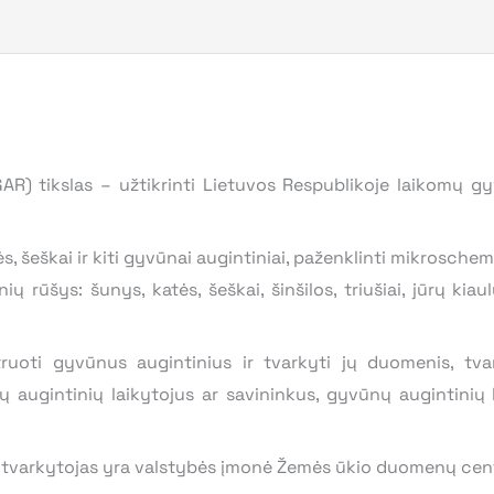
AR) tikslas – užtikrinti Lietuvos Respublikoje laikomų gy
ės, šeškai ir kiti gyvūnai augintiniai, paženklinti mikrosc
ūšys: šunys, katės, šeškai, šinšilos, triušiai, jūrų kiaulyt
oti gyvūnus augintinius ir tvarkyti jų duomenis, tvar
nų augintinių laikytojus ar savininkus, gyvūnų augintinių 
tvarkytojas yra valstybės įmonė Žemės ūkio duomenų cen