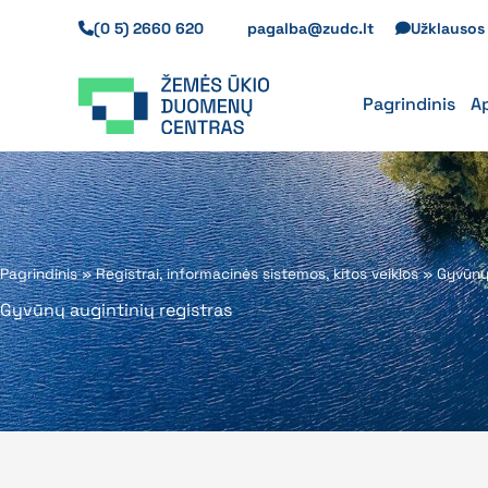
Pereiti
(0 5) 2660 620
pagalba@zudc.lt
Užklauso
prie
turinio
Pagrindinis
A
Pagrindinis
»
Registrai, informacinės sistemos, kitos veiklos
»
Gyvūnų 
Gyvūnų augintinių registras