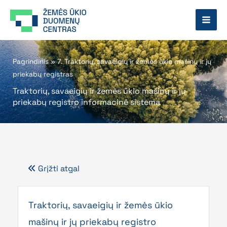
Pereiti
prie
turinio
Pagrindinis
»
7. Traktorių, savaeigių ir žemės ūkio mašinų ir jų
priekabų registras
Traktorių, savaeigių ir žemės ūkio mašinų ir jų
priekabų registro informacinė sistema
Grįžti atgal
Traktorių, savaeigių ir žemės ūkio
mašinų ir jų priekabų registro