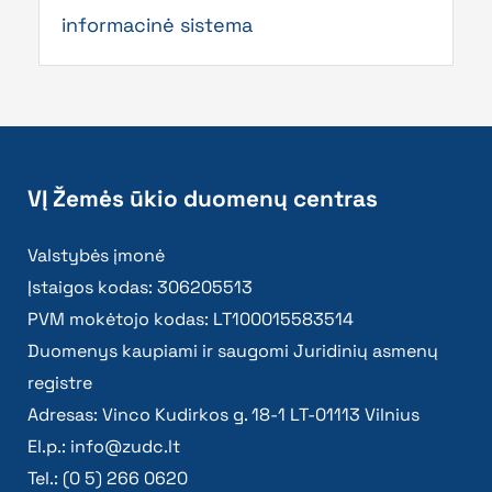
informacinė sistema
VĮ Žemės ūkio duomenų centras
Valstybės įmonė
Įstaigos kodas: 306205513
PVM mokėtojo kodas: LT100015583514
Duomenys kaupiami ir saugomi Juridinių asmenų
registre
Adresas: Vinco Kudirkos g. 18-1 LT-01113 Vilnius
El.p.:
info@zudc.lt
Tel.: (0 5) 266 0620