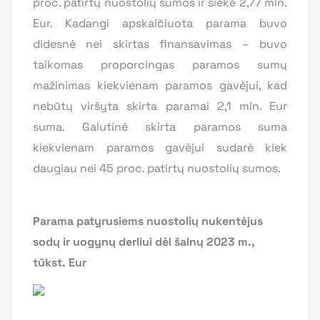
proc. patirtų nuostolių sumos ir siekė 2,77 mln.
Eur. Kadangi apskaičiuota parama buvo
didesnė nei skirtas finansavimas – buvo
taikomas proporcingas paramos sumų
mažinimas kiekvienam paramos gavėjui, kad
nebūtų viršyta skirta paramai 2,1 mln. Eur
suma. Galutinė skirta paramos suma
kiekvienam paramos gavėjui sudarė kiek
daugiau nei 45 proc. patirtų nuostolių sumos.
Parama patyrusiems nuostolių nukentėjus
sodų ir uogynų derliui dėl šalnų 2023 m.,
tūkst. Eur