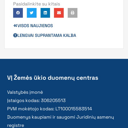
Pasidalinkite su kitais
VISOS NAUJIENOS
LENGVAI SUPRANTAMA KALBA
VĮ Žemės ūkio duomenų centras
Valstybės įmonė
Įstaigos kodas: 306205513
PVM mokėtojo kodas: LT100015583514
Duomenys kaupiami ir saugomi Juridinių asmenų
registre