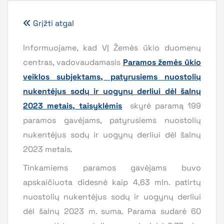
Grįžti atgal
Informuojame, kad VĮ Žemės ūkio duomenų
centras, vadovaudamasis
Paramos žemės ūkio
veiklos subjektams, patyrusiems nuostolių
nukentėjus sodų ir uogynų derliui dėl šalnų
2023 metais, taisyklėmis
skyrė paramą 199
paramos gavėjams, patyrusiems nuostolių
nukentėjus sodų ir uogynų derliui dėl šalnų
2023 metais.
Tinkamiems paramos gavėjams buvo
apskaičiuota didesnė kaip 4,63 mln. patirtų
nuostolių nukentėjus sodų ir uogynų derliui
dėl šalnų 2023 m. suma. Parama sudarė 60