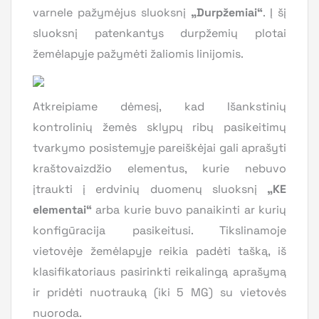
varnele pažymėjus sluoksnį
„Durpžemiai“
. Į šį
sluoksnį patenkantys durpžemių plotai
žemėlapyje pažymėti žaliomis linijomis.
Atkreipiame dėmesį, kad Išankstinių
kontrolinių žemės sklypų ribų pasikeitimų
tvarkymo posistemyje pareiškėjai gali aprašyti
kraštovaizdžio elementus, kurie nebuvo
įtraukti į erdvinių duomenų sluoksnį
„KE
elementai“
arba kurie buvo panaikinti ar kurių
konfigūracija pasikeitusi. Tikslinamoje
vietovėje žemėlapyje reikia padėti tašką, iš
klasifikatoriaus pasirinkti reikalingą aprašymą
ir pridėti nuotrauką (iki 5 MG) su vietovės
nuoroda.