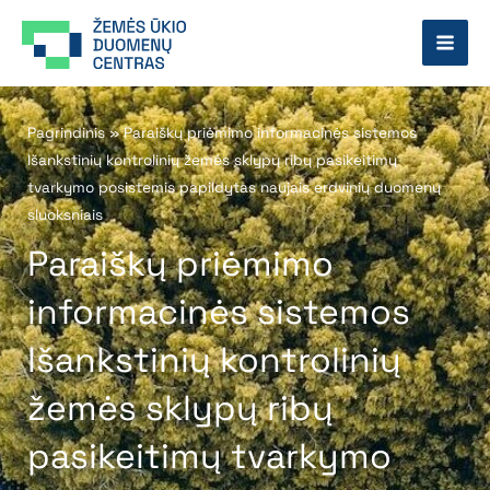
Pereiti
prie
turinio
Pagrindinis
»
Paraiškų priėmimo informacinės sistemos
Išankstinių kontrolinių žemės sklypų ribų pasikeitimų
tvarkymo posistemis papildytas naujais erdvinių duomenų
sluoksniais
Paraiškų priėmimo
informacinės sistemos
Išankstinių kontrolinių
žemės sklypų ribų
pasikeitimų tvarkymo