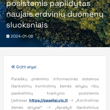
posistemis papildytas
naujais erdvinių duomenų
sluoksniais
2024-01-08
Grįžti atgal
Paraiškų priėmimo informacinės sistemos
Išankstinių kontrolinių žemės sklypų ribų
pasikeitimų tvarkymo posistemis
(adresas
https://paseliai.vic.lt
-> „Kontroliniai
žemės sklypai“ -> „Aprašyti išankstinius