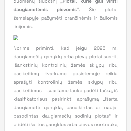
duomenų sluoksnį
„
Plotai, kurie gali virsti
daugiametėmis pievomis
“
. Šie plotai
žemėlapyje pažymėti oranžinėmis ir žaliomis
linijomis.
Norime priminti, kad jeigu 2023 m.
daugiamečių ganyklų arba pievų plotai suarti,
Išankstinių kontrolinių žemės sklypų ribų
pasikeitimų tvarkymo posistemyje reikia
aprašyti kontrolinių žemės sklypų ribų
pasikeitimus – suartame lauke padėti tašką, iš
klasifikatoriaus pasirinkti aprašymą „Išarta
daugiametė ganykla, panaikintas ar naujai
pasodintas daugiamečių sodinių plotas“ ir
pridėti išartos ganyklos arba pievos nuotrauką