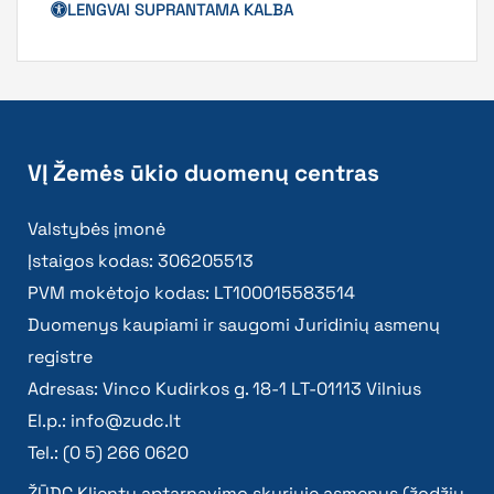
LENGVAI SUPRANTAMA KALBA
VĮ Žemės ūkio duomenų centras
Valstybės įmonė
Įstaigos kodas: 306205513
PVM mokėtojo kodas: LT100015583514
Duomenys kaupiami ir saugomi Juridinių asmenų
registre
Adresas: Vinco Kudirkos g. 18-1 LT-01113 Vilnius
El.p.:
info@zudc.lt
Tel.: (0 5) 266 0620
ŽŪDC Klientų aptarnavimo skyriuje asmenys (žodžiu