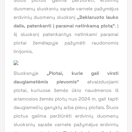
Šiuos plotus galima peržiūrėti, erdvinių
duomenų sluoksnių sąraše varnele pažymėjus
erdvinių duomenų sluoksnį
„
Deklaruoto lauko
dalis, patenkanti į paramai netinkamą plotą
“
. Į
šį sluoksnį patenkantys netinkami paramai
plotai žemėlapyje pažymėti raudonomis
linijomis.
Sluoksnyje
„
Plotai, kurie gali virsti
daugiametėmis pievomis“
atvaizduojami
plotai, kuriuose žemės ūkio naudmenos iš
ariamosios žemės plotų nuo 2024 m. gali tapti
daugiamečių ganyklų arba pievų plotais. Šiuos
plotus galima peržiūrėti erdvinių duomenų
sluoksnių sąraše varnele pažymėjus erdvinių