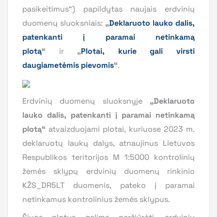
pasikeitimus“) papildytas naujais erdvinių
duomenų sluoksniais:
„
Deklaruoto lauko dalis,
patenkanti į paramai netinkamą
plotą
“
ir
„
Plotai, kurie gali virsti
daugiametėmis pievomis
“
.
Erdvinių duomenų sluoksnyje
„
Deklaruoto
lauko dalis, patenkanti į paramai netinkamą
plotą“
atvaizduojami plotai, kuriuose 2023 m.
deklaruotų laukų dalys, atnaujinus Lietuvos
Respublikos teritorijos M 1:5000 kontrolinių
žemės sklypų erdvinių duomenų rinkinio
KŽS_DR5LT duomenis, pateko į paramai
netinkamus kontrolinius žemės sklypus.