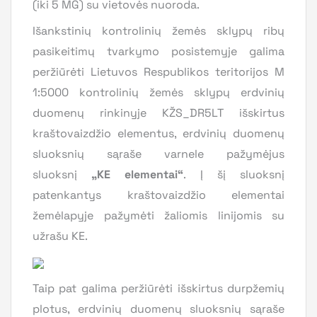
(iki 5 MG) su vietovės nuoroda.
Išankstinių kontrolinių žemės sklypų ribų
pasikeitimų tvarkymo posistemyje galima
peržiūrėti Lietuvos Respublikos teritorijos M
1:5000 kontrolinių žemės sklypų erdvinių
duomenų rinkinyje KŽS_DR5LT išskirtus
kraštovaizdžio elementus, erdvinių duomenų
sluoksnių sąraše varnele pažymėjus
sluoksnį
„KE elementai“
. Į šį sluoksnį
patenkantys kraštovaizdžio elementai
žemėlapyje pažymėti žaliomis linijomis su
užrašu KE.
Taip pat galima peržiūrėti išskirtus durpžemių
plotus, erdvinių duomenų sluoksnių sąraše