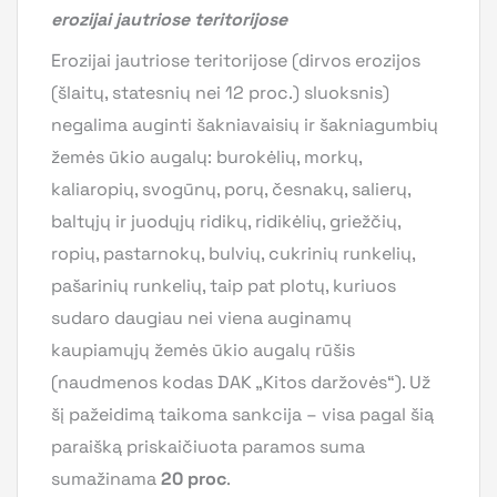
erozijai jautriose teritorijose
Erozijai jautriose teritorijose (dirvos erozijos
(šlaitų, statesnių nei 12 proc.) sluoksnis)
negalima auginti šakniavaisių ir šakniagumbių
žemės ūkio augalų: burokėlių, morkų,
kaliaropių, svogūnų, porų, česnakų, salierų,
baltųjų ir juodųjų ridikų, ridikėlių, griežčių,
ropių, pastarnokų, bulvių, cukrinių runkelių,
pašarinių runkelių, taip pat plotų, kuriuos
sudaro daugiau nei viena auginamų
kaupiamųjų žemės ūkio augalų rūšis
(naudmenos kodas DAK „Kitos daržovės“). Už
šį pažeidimą taikoma sankcija – visa pagal šią
paraišką priskaičiuota paramos suma
sumažinama
20 proc
.