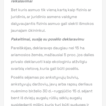
reikalavimai
Bet kuris asmuo tik vieną kartą kaip fizinis ar
juridinis, ar juridinio asmens valdyme
dalyvaujantis fizinis asmuo gali siekti išmokos
jaunajam ūkininkui.
Pakeitimai, susiję su posėlio deklaravimu
Pareiškėjas, deklaravęs daugiau nei 15 ha
ariamosios žemės, mažiausiai 5 proc. jos dalies
privalo deklaruoti kaip ekologiniu atžvilgiu
svarbią vietovę, kuria gali būti posėlis.
Posėlis sėjamas po ankstyvųjų bulvių,
ankstyvųjų daržovių, javų arba rapsų derliaus
nuėmimo birželio 30 d.–rugpjūčio 15 d. sėjant
bent iš dviejų augalų rūšių sėklų augalų
susidedantį mišinį, kuris turi būti sudygęs ir