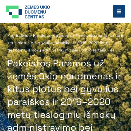
Pereiti
prie
turinio
Pagrindinis
»
Pakeistos Paramos už žemės ūkio naudmenas ir
kitus plotus bei gyvulius paraiškos ir 2016–2020 metų
tiesioginių išmokų administravimo bei kontrolės taisyklės
Pakeistos Paramos už
žemės ūkio naudmenas ir
kitus plotus bei gyvulius
paraiškos ir 2016–2020
metų tiesioginių išmokų
administravimo bei