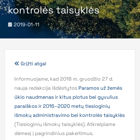
kontrolės taisyklės
2019-01-11
Grįžti atgal
Informuojame, kad 2018 m. gruodžio 27 d.
nauja redakcija išdėstytos
Paramos už žemės
ūkio naudmenas ir kitus plotus bei gyvulius
paraiškos ir 2016–2020 metų tiesioginių
išmokų administravimo bei kontrolės taisyklės
(Tiesioginių išmokų taisyklės). Atkreipiame
dėmesį į pagrindinius pakeitimus.