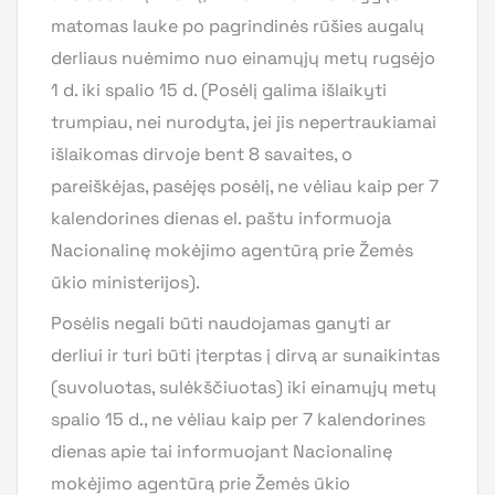
matomas lauke po pagrindinės rūšies augalų
derliaus nuėmimo nuo einamųjų metų rugsėjo
1 d. iki spalio 15 d. (Posėlį galima išlaikyti
trumpiau, nei nurodyta, jei jis nepertraukiamai
išlaikomas dirvoje bent 8 savaites, o
pareiškėjas, pasėjęs posėlį, ne vėliau kaip per 7
kalendorines dienas el. paštu informuoja
Nacionalinę mokėjimo agentūrą prie Žemės
ūkio ministerijos).
Posėlis negali būti naudojamas ganyti ar
derliui ir turi būti įterptas į dirvą ar sunaikintas
(suvoluotas, sulėkščiuotas) iki einamųjų metų
spalio 15 d., ne vėliau kaip per 7 kalendorines
dienas apie tai informuojant Nacionalinę
mokėjimo agentūrą prie Žemės ūkio