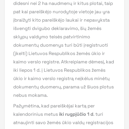
didesni nei 2 ha naudmenų ir kitus plotai, taip
pat kai pareiškėjo nurodytoje vietoje jau yra
įbraižyti kito pareiškėjo laukai ir nepavyksta
išvengti dvigubo deklaravimo, šių žemės
sklypų valdymo teisės patvirtinimo
dokumentų duomenys turi būti įregistruoti
(įkelti) Lietuvos Respublikos žemės ūkio ir
kaimo verslo registre. Atkreipiame dėmesį, kad
iki liepos 1 d. į Lietuvos Respublikos žemės
ūkio ir kaimo verslo registrą neįkėlus minėtų
dokumentų duomenų, parama už šiuos plotus
nebus mokama.
Pažymėtina, kad pareiškėjai kartą per
kalendorinius metus
iki rugpjūčio 1 d
. turi
atnaujinti savo žemės ūkio valdų registracijos