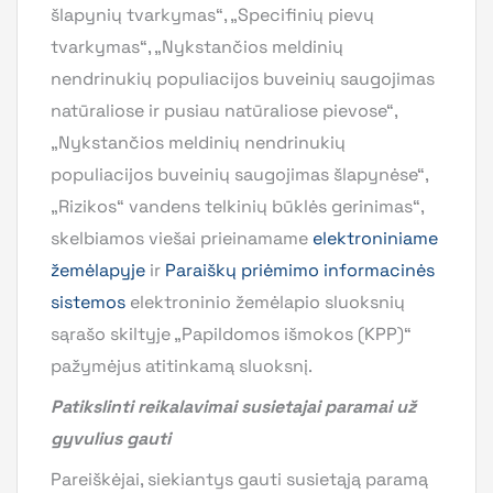
šlapynių tvarkymas“, „Specifinių pievų
tvarkymas“, „Nykstančios meldinių
nendrinukių populiacijos buveinių saugojimas
natūraliose ir pusiau natūraliose pievose“,
„Nykstančios meldinių nendrinukių
populiacijos buveinių saugojimas šlapynėse“,
„Rizikos“ vandens telkinių būklės gerinimas“,
skelbiamos viešai prieinamame
elektroniniame
žemėlapyje
ir
Paraiškų priėmimo informacinės
sistemos
elektroninio žemėlapio sluoksnių
sąrašo skiltyje „Papildomos išmokos (KPP)“
pažymėjus atitinkamą sluoksnį.
Patikslinti reikalavimai susietajai paramai už
gyvulius gauti
Pareiškėjai, siekiantys gauti susietąją paramą