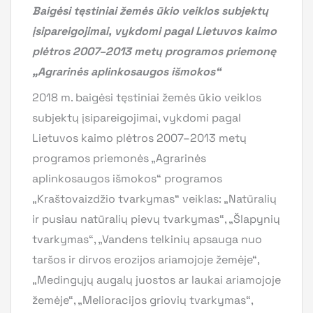
Baigėsi tęstiniai žemės ūkio veiklos subjektų
įsipareigojimai, vykdomi pagal Lietuvos kaimo
plėtros 2007–2013 metų programos priemonę
„Agrarinės aplinkosaugos išmokos“
2018 m. baigėsi tęstiniai žemės ūkio veiklos
subjektų įsipareigojimai, vykdomi pagal
Lietuvos kaimo plėtros 2007–2013 metų
programos priemonės „Agrarinės
aplinkosaugos išmokos“ programos
„Kraštovaizdžio tvarkymas“ veiklas: „Natūralių
ir pusiau natūralių pievų tvarkymas“, „Šlapynių
tvarkymas“, „Vandens telkinių apsauga nuo
taršos ir dirvos erozijos ariamojoje žemėje“,
„Medingųjų augalų juostos ar laukai ariamojoje
žemėje“, „Melioracijos griovių tvarkymas“,