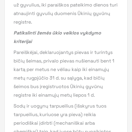
už gyvulius, iki paraiškos pateikimo dienos turi
atnaujinti gyvulių duomenis Ūkinių gyvūnų
registre.
Patikslinti žemės ūkio veiklos vykdymo
kriterijai
Pareiškėjai, deklaruojantys pievas ir turintys
bičių šeimas, privalo pievas nušienauti bent 1
kartą per metus ne vėliau kaip iki einamųjų
metų rugpjūčio 31 d. su sąlyga, kad bičių
šeimos bus įregistruotos Ūkinių gyvūnų
registre iki einamųjų metų liepos 1 d.
Sodų ir uogynų tarpueilius (išskyrus tuos
tarpueilius, kuriuose yra pieva) reikia
periodiškai įdirbti (mechaniškai arba
chemiškai) taip, kad juose būtų sunaikintos