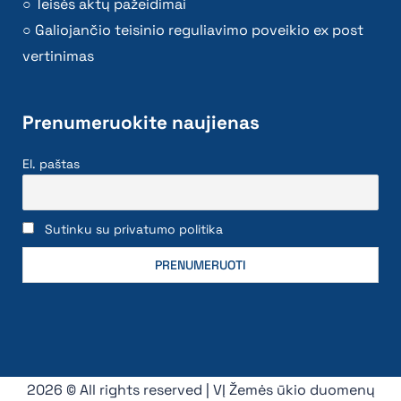
Teisės aktų pažeidimai
Galiojančio teisinio reguliavimo poveikio ex post
vertinimas
Prenumeruokite naujienas
El. paštas
Sutinku su privatumo politika
2026 © All rights reserved | VĮ Žemės ūkio duomenų