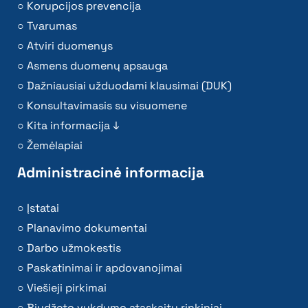
Korupcijos prevencija
Tvarumas
Atviri duomenys
Asmens duomenų apsauga
Dažniausiai užduodami klausimai (DUK)
Konsultavimasis su visuomene
Kita informacija ↓
Žemėlapiai
Administracinė informacija
Įstatai
Planavimo dokumentai
Darbo užmokestis
Paskatinimai ir apdovanojimai
Viešieji pirkimai
Biudžeto vykdymo ataskaitų rinkiniai