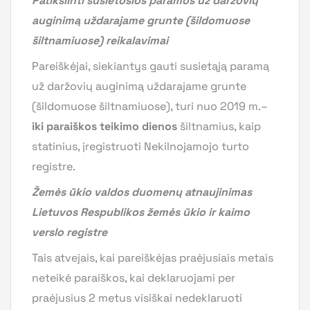
Patikslinti susietosios paramos už daržovių
auginimą uždarajame grunte (šildomuose
šiltnamiuose) reikalavimai
Pareiškėjai, siekiantys gauti susietąją paramą
už daržovių auginimą uždarajame grunte
(šildomuose šiltnamiuose), turi nuo 2019 m.–
iki paraiškos teikimo dienos
šiltnamius, kaip
statinius, įregistruoti Nekilnojamojo turto
registre.
Žemės ūkio valdos duomenų atnaujinimas
Lietuvos Respublikos žemės ūkio ir kaimo
verslo registre
Tais atvejais, kai pareiškėjas praėjusiais metais
neteikė paraiškos, kai deklaruojami per
praėjusius 2 metus visiškai nedeklaruoti