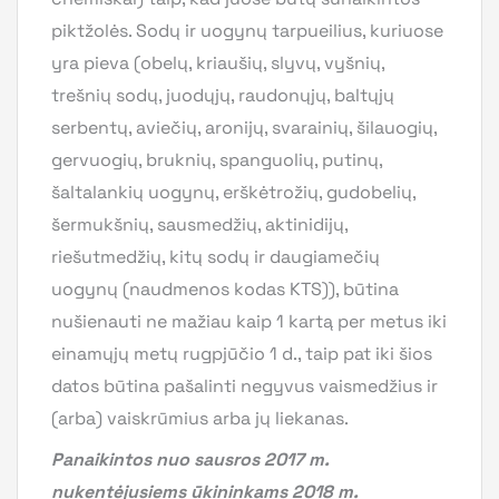
piktžolės. Sodų ir uogynų tarpueilius, kuriuose
yra pieva (obelų, kriaušių, slyvų, vyšnių,
trešnių sodų, juodųjų, raudonųjų, baltųjų
serbentų, aviečių, aronijų, svarainių, šilauogių,
gervuogių, bruknių, spanguolių, putinų,
šaltalankių uogynų, erškėtrožių, gudobelių,
šermukšnių, sausmedžių, aktinidijų,
riešutmedžių, kitų sodų ir daugiamečių
uogynų (naudmenos kodas KTS)), būtina
nušienauti ne mažiau kaip 1 kartą per metus iki
einamųjų metų rugpjūčio 1 d., taip pat iki šios
datos būtina pašalinti negyvus vaismedžius ir
(arba) vaiskrūmius arba jų liekanas.
Panaikintos nuo sausros 2017 m.
nukentėjusiems ūkininkams 2018 m.