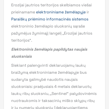
Erozijai jautrios teritorijos skelbiamos viešai
prieinamame
elektroniniame žemėlapyje
ir
Paraiškų priėmimo informacinės sistemos
elektroninio žemėlapio sluoksnių sąraše
pažymėjus žymimąjį langelį „Erozijai jautrios
teritorijos“.
Elektroninis žemėlapis papildytas naujais
sluoksniais
Siekiant palengvinti deklaruojamų laukų
braižymą elektroniniame žemėlapyje bus
sudaryta galimybė naudotis naujais
sluoksniais: praėjusiais 4 metais deklaruotų
laukų ribų sluoksniu, „Sentinel“ palydovinėmis
nuotraukomis ir taksacinių miško sklypų ribų
ir jų numerių sluoksniu (deklaruojantiems