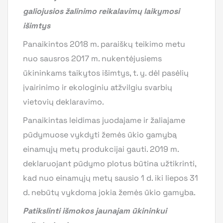
galiojusios žalinimo reikalavimų laikymosi
išimtys
Panaikintos 2018 m. paraiškų teikimo metu
nuo sausros 2017 m. nukentėjusiems
ūkininkams taikytos išimtys, t. y. dėl pasėlių
įvairinimo ir ekologiniu atžvilgiu svarbių
vietovių deklaravimo.
Panaikintas leidimas juodajame ir žaliajame
pūdymuose vykdyti žemės ūkio gamybą
einamųjų metų produkcijai gauti. 2019 m.
deklaruojant pūdymo plotus būtina užtikrinti,
kad nuo einamųjų metų sausio 1 d. iki liepos 31
d. nebūtų vykdoma jokia žemės ūkio gamyba.
Patikslinti išmokos jaunajam ūkininkui