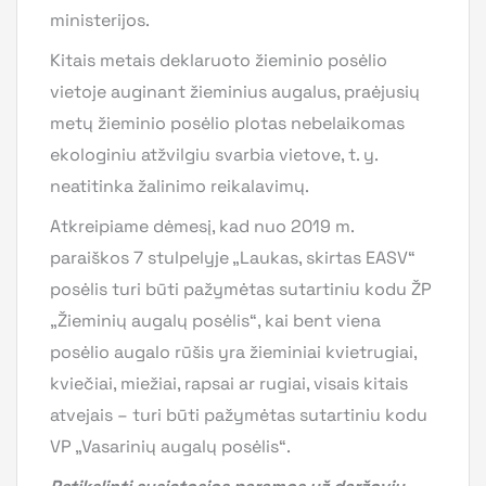
ministerijos.
Kitais metais deklaruoto žieminio posėlio
vietoje auginant žieminius augalus, praėjusių
metų žieminio posėlio plotas nebelaikomas
ekologiniu atžvilgiu svarbia vietove, t. y.
neatitinka žalinimo reikalavimų.
Atkreipiame dėmesį, kad nuo 2019 m.
paraiškos 7 stulpelyje „Laukas, skirtas EASV“
posėlis turi būti pažymėtas sutartiniu kodu ŽP
„Žieminių augalų posėlis“, kai bent viena
posėlio augalo rūšis yra žieminiai kvietrugiai,
kviečiai, miežiai, rapsai ar rugiai, visais kitais
atvejais – turi būti pažymėtas sutartiniu kodu
VP „Vasarinių augalų posėlis“.