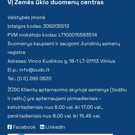
VĮ Žemės ūkio duomenų centras
Valstybės įmonė
Įstaigos kodas: 306205513
PVM mokėtojo kodas: LT100015583514
Duomenys kaupiami ir saugomi Juridinių asmenų
registre
Adresas: Vinco Kudirkos g. 18-1 LT-01113 Vilnius
El.p.:
info@zudc.lt
Tel.: (0 5) 266 0620
ŽŪDC Klientų aptarnavimo skyriuje asmenys (žodžiu
ir raštu) yra aptarnaujami pirmadieniais –
ketvirtadieniais nuo 8.00 val. iki 17.00 val.,
penktadieniais nuo 8.00 val. iki 15.45 val.
Facebook
Linkedin