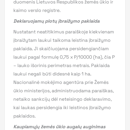
duomenis Lietuvos Respublikos žemės ūkio ir
kaimo verslo registre.
Deklaruojamų plotų įbraižymo paklaida
Nustatant neatitikimus paraiškoje kiekvienam
įbraižytam laukui taikoma leistina įbraižymo
paklaida. Ji skaičiuojama persidengiančiam
laukui pagal formulę 0,75 x P/10000 (ha), čia P
– lauko išorinis perimetras metrais. Paklaida
laukui negali būti didesnė kaip 1 ha.
Nacionalinė mokėjimo agentūra prie Žemės
ūkio ministerijos, administruodama paraiškas,
netaiko sankcijų dėl neteisingo deklaravimo,
kai laukas persidengia iki leistinos įbraižymo
paklaidos.
Kaupiamųjų žemės ūkio augalų auginimas