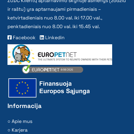
Informacija
Apie mus
Karjera
Struktūra ir kontaktinė informacija
Lūkesčių raštas
Vadovo darbotvarkė
Valdyba
Pranešk apie pažeidimą
Korupcijos prevencija
Tvarumas
Atviri duomenys
Asmens duomenų apsauga