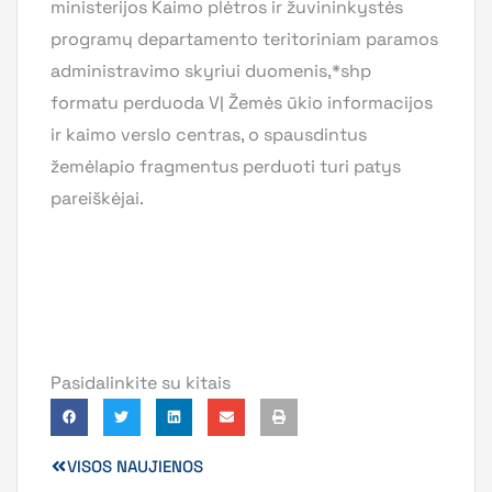
Pasidalinkite su kitais
VISOS NAUJIENOS
LENGVAI SUPRANTAMA KALBA
VĮ Žemės ūkio duomenų centras
Valstybės įmonė
Įstaigos kodas: 306205513
PVM mokėtojo kodas: LT100015583514