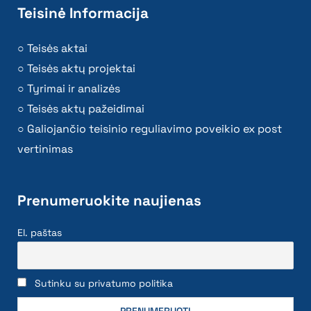
Prenumeruokite naujienas
El. paštas
Sutinku su privatumo politika
2026 © All rights reserved | VĮ Žemės ūkio duomenų
centras
Privatumo politika ir slapukų naudojimo taisyklės
Interneto svetainės medis