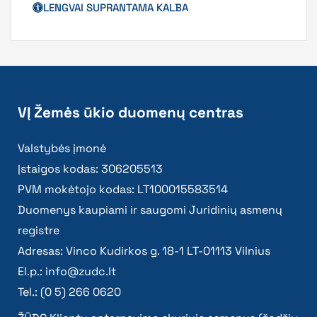
Duomenys kaupiami ir saugomi Juridinių asmenų
registre
Adresas: Vinco Kudirkos g. 18-1 LT-01113 Vilnius
El.p.:
info@zudc.lt
Tel.: (0 5) 266 0620
ŽŪDC Klientų aptarnavimo skyriuje asmenys (žodžiu
ir raštu) yra aptarnaujami pirmadieniais –
ketvirtadieniais nuo 8.00 val. iki 17.00 val.,
penktadieniais nuo 8.00 val. iki 15.45 val.
Facebook
Linkedin