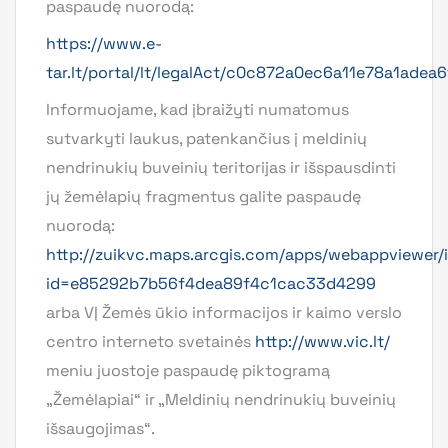
paspaudę nuorodą:
https://www.e-
tar.lt/portal/lt/legalAct/c0c872a0ec6a11e78a1adea
Informuojame, kad įbraižyti numatomus
sutvarkyti laukus, patenkančius į meldinių
nendrinukių buveinių teritorijas ir išspausdinti
jų žemėlapių fragmentus galite paspaudę
nuorodą:
http://zuikvc.maps.arcgis.com/apps/webappviewer/
id=e85292b7b56f4dea89f4c1cac33d4299
arba VĮ Žemės ūkio informacijos ir kaimo verslo
centro interneto svetainės
http://www.vic.lt/
meniu juostoje paspaudę piktogramą
„Žemėlapiai“ ir „Meldinių nendrinukių buveinių
išsaugojimas“.