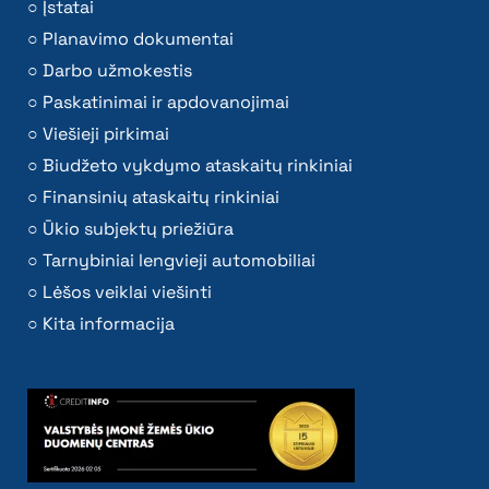
Kita informacija
Teisinė Informacija
Teisės aktai
Teisės aktų projektai
Tyrimai ir analizės
Teisės aktų pažeidimai
Galiojančio teisinio reguliavimo poveikio ex post
vertinimas