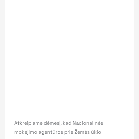
Atkreipiame dėmesį, kad Nacionalinės
mokėjimo agentūros prie Žemės ūkio
ministerijos Kaimo plėtros ir žuvininkystės
programų departamento teritoriniam paramos
administravimo skyriui duomenis,*shp
formatu perduoda VĮ Žemės ūkio informacijos
ir kaimo verslo centras, o spausdintus
žemėlapio fragmentus perduoti turi patys
pareiškėjai.