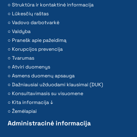
Dažniausiai užduodami klausimai (DUK)
Konsultavimasis su visuomene
Kita informacija ↓
Žemėlapiai
Administracinė informacija
Įstatai
Planavimo dokumentai
Darbo užmokestis
Paskatinimai ir apdovanojimai
Viešieji pirkimai
Biudžeto vykdymo ataskaitų rinkiniai
Finansinių ataskaitų rinkiniai
Ūkio subjektų priežiūra
Tarnybiniai lengvieji automobiliai
Lėšos veiklai viešinti