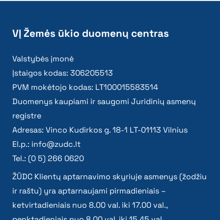
VĮ Žemės ūkio duomenų centras
Valstybės įmonė
Įstaigos kodas: 306205513
PVM mokėtojo kodas: LT100015583514
Duomenys kaupiami ir saugomi Juridinių asmenų
registre
Adresas: Vinco Kudirkos g. 18-1 LT-01113 Vilnius
El.p.:
info@zudc.lt
Tel.: (0 5) 266 0620
ŽŪDC Klientų aptarnavimo skyriuje asmenys (žodžiu
ir raštu) yra aptarnaujami pirmadieniais –
ketvirtadieniais nuo 8.00 val. iki 17.00 val.,
penktadieniais nuo 8.00 val. iki 15.45 val.