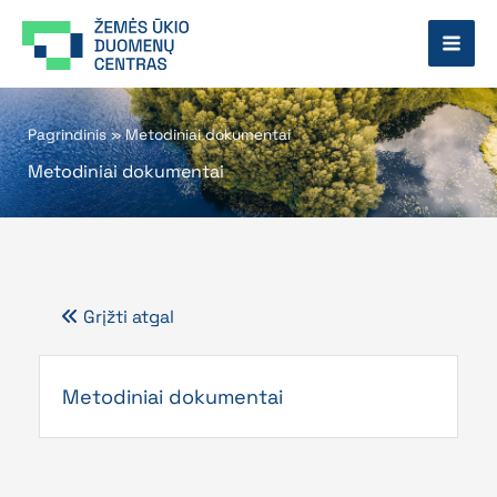
Pereiti
prie
turinio
Pagrindinis
»
Metodiniai dokumentai
Metodiniai dokumentai
Grįžti atgal
Metodiniai dokumentai