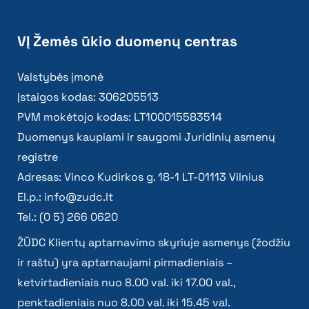
VĮ Žemės ūkio duomenų centras
Valstybės įmonė
Įstaigos kodas: 306205513
PVM mokėtojo kodas: LT100015583514
Duomenys kaupiami ir saugomi Juridinių asmenų
registre
Adresas: Vinco Kudirkos g. 18-1 LT-01113 Vilnius
El.p.:
info@zudc.lt
Tel.: (0 5) 266 0620
ŽŪDC Klientų aptarnavimo skyriuje asmenys (žodžiu
ir raštu) yra aptarnaujami pirmadieniais –
ketvirtadieniais nuo 8.00 val. iki 17.00 val.,
penktadieniais nuo 8.00 val. iki 15.45 val.