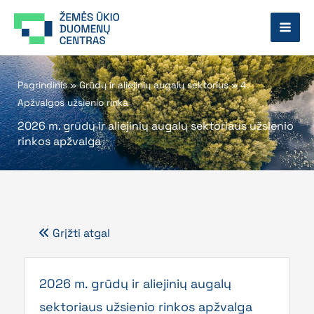
Pereiti
prie
turinio
Pagrindinis
»
Grūdų ir aliejinių augalų sektorius
»
4.
Apžvalgos užsienio rinka
2026 m. grūdų ir aliejinių augalų sektoriaus užsienio
rinkos apžvalga
Grįžti atgal
2026 m. grūdų ir aliejinių augalų
sektoriaus užsienio rinkos apžvalga