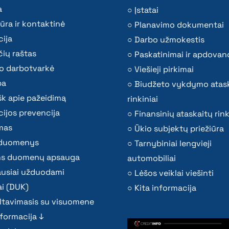
a
Įstatai
ūra ir kontaktinė
Planavimo dokumentai
ija
Darbo užmokestis
ių raštas
Paskatinimai ir apdovan
o darbotvarkė
Viešieji pirkimai
ba
Biudžeto vykdymo atas
k apie pažeidimą
rinkiniai
ijos prevencija
Finansinių ataskaitų rink
mas
Ūkio subjektų priežiūra
i duomenys
Tarnybiniai lengvieji
s duomenų apsauga
automobiliai
ausiai užduodami
Lėšos veiklai viešinti
i (DUK)
Kita informacija
ltavimasis su visuomene
nformacija ↓