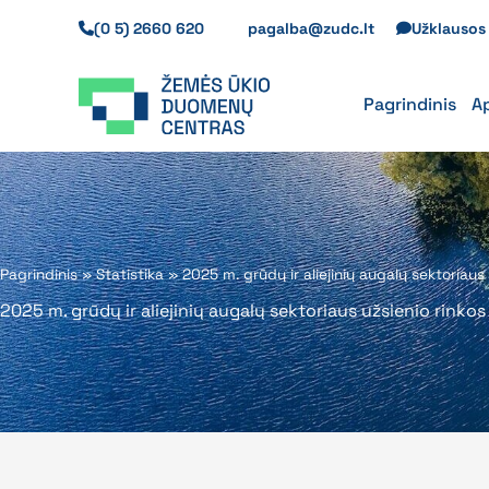
Pereiti
(0 5) 2660 620
pagalba@zudc.lt
Užklauso
prie
turinio
Pagrindinis
A
Pagrindinis
»
Statistika
»
2025 m. grūdų ir aliejinių augalų sektoriaus
2025 m. grūdų ir aliejinių augalų sektoriaus užsienio rinko