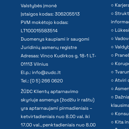
Karjer
Valstybės įmonė
Strukt
Įstaigos kodas: 306205513
informac
PVM mokėtojo kodas:
Lūkesč
LT100015583514
Vadov
Duomenys kaupiami ir saugomi
Valdy
Juridinių asmenų registre
Praneš
Adresas: Vinco Kudirkos g. 18-1 LT-
Korupc
01113 Vilnius
Tvaru
El.p.:
info@zudc.lt
Atvir
Tel.: (0 5) 266 0620
Asmen
ŽŪDC Klientų aptarnavimo
Dažni
skyriuje asmenys (žodžiu ir raštu)
klausima
yra aptarnaujami pirmadieniais –
Konsu
ketvirtadieniais nuo 8.00 val. iki
Kita i
17.00 val., penktadieniais nuo 8.00