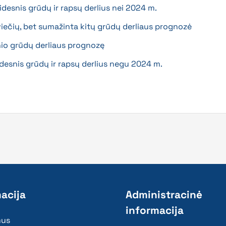
esnis grūdų ir rapsų derlius nei 2024 m.
iečių, bet sumažinta kitų grūdų derliaus prognozė
io grūdų derliaus prognozę
esnis grūdų ir rapsų derlius negu 2024 m.
acija
Administracinė
informacija
mus