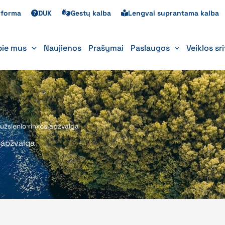
s forma
DUK
Gestų kalba
Lengvai suprantama kalba
pie mus
Naujienos
Prašymai
Paslaugos
Veiklos sr
 užsienio rinkos apžvalga
s apžvalga