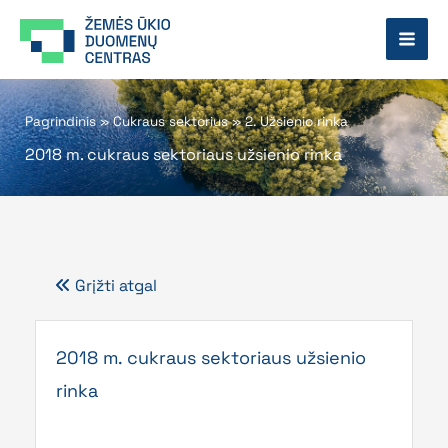
Pereiti
prie
turinio
Pagrindinis
»
Cukraus sektorius
»
2. Užsienio rinka
2018 m. cukraus sektoriaus užsienio rinka
Grįžti atgal
2018 m. cukraus sektoriaus užsienio
rinka