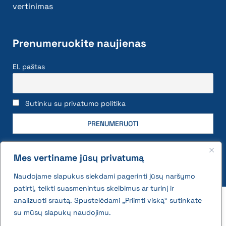
vertinimas
Prenumeruokite naujienas
El. paštas
Sutinku su privatumo politika
Mes vertiname jūsų privatumą
Naudojame slapukus siekdami pagerinti jūsų naršymo
patirtį, teikti suasmenintus skelbimus ar turinį ir
2026 © All rights reserved | VĮ Žemės ūkio duomenų
analizuoti srautą. Spustelėdami „Priimti viską“ sutinkate
centras
su mūsų slapukų naudojimu.