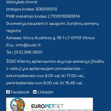
Valstybės įmonė
Įstaigos kodas: 306205513
PVM mokėtojo kodas: LT100015583514
Duomenys kaupiami ir saugomi Juridinių asmenų
registre
Adresas: Vinco Kudirkos g. 18-1 LT-01113 Vilnius
El.p.:
info@zudc.lt
Tel.: (0 5) 266 0620
ŽŪDC Klientų aptarnavimo skyriuje asmenys (žodžiu
ir raštu) yra aptarnaujami pirmadieniais –
ketvirtadieniais nuo 8.00 val. iki 17.00 val.,
penktadieniais nuo 8.00 val. iki 15.45 val.
Facebook
Linkedin