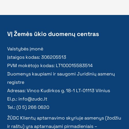
VĮ Žemės ūkio duomenų centras
Valstybės įmonė
Įstaigos kodas: 306205513
PVM mokėtojo kodas: LT100015583514
Duomenys kaupiami ir saugomi Juridinių asmenų
registre
Adresas: Vinco Kudirkos g. 18-1 LT-01113 Vilnius
El.p.:
info@zudc.lt
Tel.: (0 5) 266 0620
ŽŪDC Klientų aptarnavimo skyriuje asmenys (žodžiu
ir raštu) yra aptarnaujami pirmadieniais –