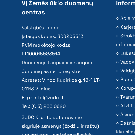
VĮ Žemės ūkio duomenų
Inform
centras
Apie 
Karjer
Valstybės įmonė
Strukt
Įstaigos kodas: 306205513
informac
PVM mokėtojo kodas:
Lūkesč
LT100015583514
Vadov
Duomenys kaupiami ir saugomi
Valdy
Juridinių asmenų registre
Praneš
Adresas: Vinco Kudirkos g. 18-1 LT-
Korupc
01113 Vilnius
Tvaru
El.p.:
info@zudc.lt
Atvir
Tel.: (0 5) 266 0620
Asmen
ŽŪDC Klientų aptarnavimo
Dažni
skyriuje asmenys (žodžiu ir raštu)
klausima
yra aptarnaujami pirmadieniais –