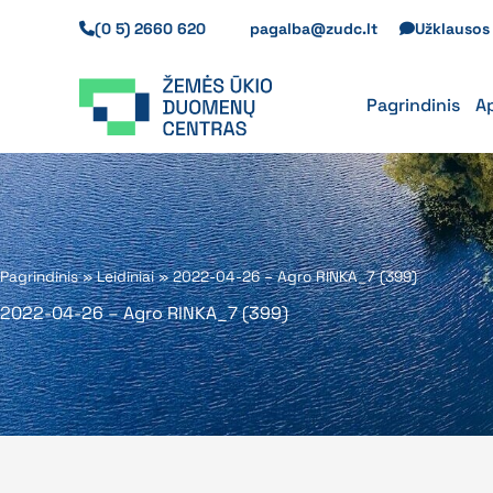
Pereiti
(0 5) 2660 620
pagalba@zudc.lt
Užklauso
prie
turinio
Pagrindinis
A
Pagrindinis
»
Leidiniai
»
2022-04-26 – Agro RINKA_7 (399)
2022-04-26 – Agro RINKA_7 (399)