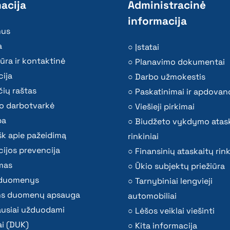
acija
Administracinė
informacija
mus
a
Įstatai
ūra ir kontaktinė
Planavimo dokumentai
ija
Darbo užmokestis
ių raštas
Paskatinimai ir apdovan
o darbotvarkė
Viešieji pirkimai
ba
Biudžeto vykdymo atas
k apie pažeidimą
rinkiniai
ijos prevencija
Finansinių ataskaitų rink
mas
Ūkio subjektų priežiūra
i duomenys
Tarnybiniai lengvieji
s duomenų apsauga
automobiliai
ausiai užduodami
Lėšos veiklai viešinti
i (DUK)
Kita informacija