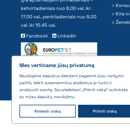
Konsu
ketvirtadieniais nuo 8.00 val. iki
Kita i
17.00 val., penktadieniais nuo 8.00
Žemėla
val. iki 15.45 val.
Facebook
Linkedin
Mes vertiname jūsų privatumą
Naudojame slapukus siekdami pagerinti jūsų naršymo
patirtį, teikti suasmenintus skelbimus ar turinį ir
analizuoti srautą. Spustelėdami „Priimti viską“ sutinkate
su mūsų slapukų naudojimu.
2026 © All rights reserved | VĮ Žemės ūkio duome
Atmesti viską
Priimti viską