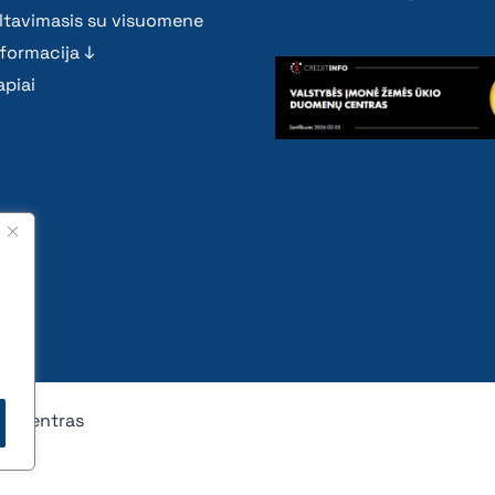
ltavimasis su visuomene
nformacija ↓
piai
nų centras