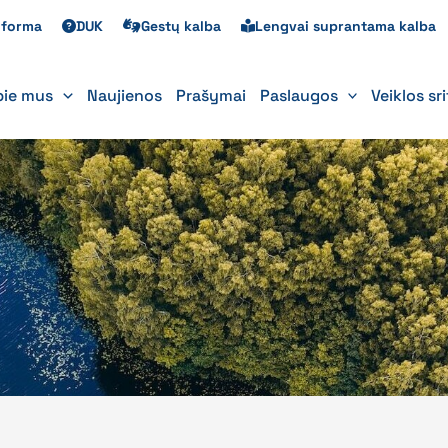
s forma
DUK
Gestų kalba
Lengvai suprantama kalba
pie mus
Naujienos
Prašymai
Paslaugos
Veiklos sr