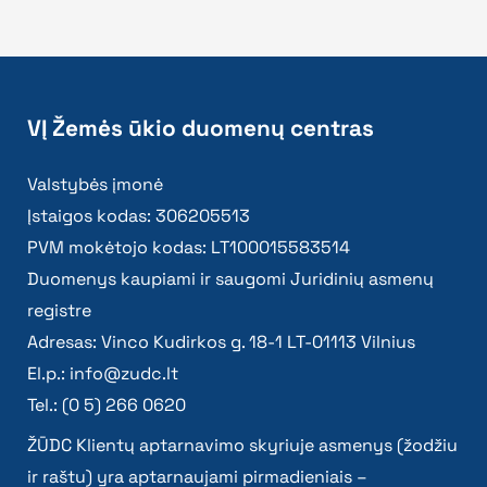
VĮ Žemės ūkio duomenų centras
Valstybės įmonė
Įstaigos kodas: 306205513
PVM mokėtojo kodas: LT100015583514
Duomenys kaupiami ir saugomi Juridinių asmenų
registre
Adresas: Vinco Kudirkos g. 18-1 LT-01113 Vilnius
El.p.:
info@zudc.lt
Tel.: (0 5) 266 0620
ŽŪDC Klientų aptarnavimo skyriuje asmenys (žodžiu
ir raštu) yra aptarnaujami pirmadieniais –