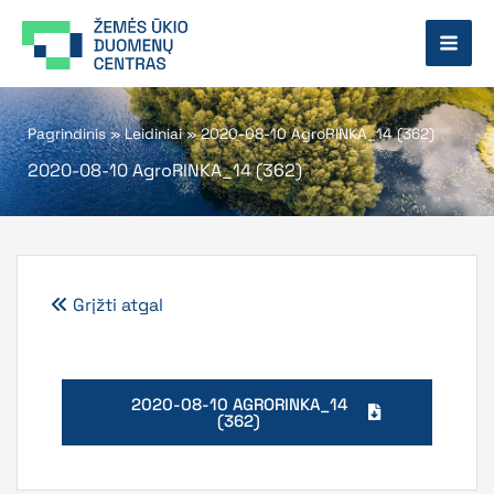
Pereiti
prie
turinio
Pagrindinis
»
Leidiniai
»
2020-08-10 AgroRINKA_14 (362)
2020-08-10 AgroRINKA_14 (362)
Grįžti atgal
2020-08-10 AGRORINKA_14
(362)