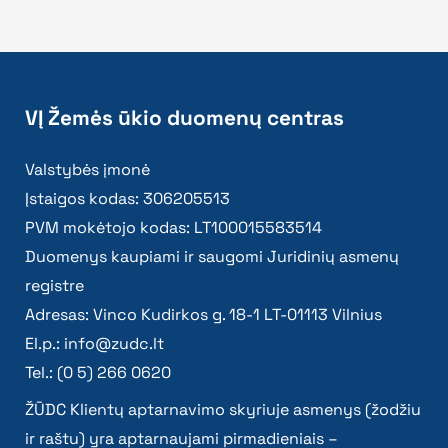
VĮ Žemės ūkio duomenų centras
Valstybės įmonė
Įstaigos kodas: 306205513
PVM mokėtojo kodas: LT100015583514
Duomenys kaupiami ir saugomi Juridinių asmenų
registre
Adresas: Vinco Kudirkos g. 18-1 LT-01113 Vilnius
El.p.:
info@zudc.lt
Tel.: (0 5) 266 0620
ŽŪDC Klientų aptarnavimo skyriuje asmenys (žodžiu
ir raštu) yra aptarnaujami pirmadieniais –