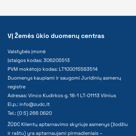
VĮ Žemės ūkio duomenų centras
Valstybės įmonė
Įstaigos kodas: 306205513
PVM mokėtojo kodas: LT100015583514
Duomenys kaupiami ir saugomi Juridinių asmenų
registre
Adresas: Vinco Kudirkos g. 18-1 LT-01113 Vilnius
El.p.:
info@zudc.lt
Tel.: (0 5) 266 0620
ŽŪDC Klientų aptarnavimo skyriuje asmenys (žodžiu
ir raštu) yra aptarnaujami pirmadieniais –