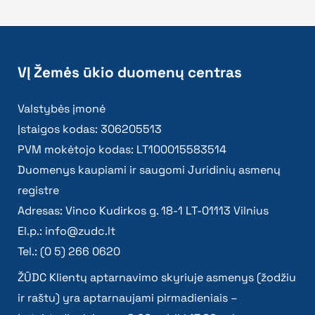
VĮ Žemės ūkio duomenų centras
Valstybės įmonė
Įstaigos kodas: 306205513
PVM mokėtojo kodas: LT100015583514
Duomenys kaupiami ir saugomi Juridinių asmenų
registre
Adresas: Vinco Kudirkos g. 18-1 LT-01113 Vilnius
El.p.:
info@zudc.lt
Tel.: (0 5) 266 0620
ŽŪDC Klientų aptarnavimo skyriuje asmenys (žodžiu
ir raštu) yra aptarnaujami pirmadieniais –