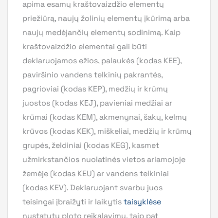
apima esamų kraštovaizdžio elementų
priežiūrą, naujų žolinių elementų įkūrimą arba
naujų medėjančių elementų sodinimą. Kaip
kraštovaizdžio elementai gali būti
deklaruojamos ežios, palaukės (kodas KEE),
paviršinio vandens telkinių pakrantės,
pagrioviai (kodas KEP), medžių ir krūmų
juostos (kodas KEJ), pavieniai medžiai ar
krūmai (kodas KEM), akmenynai, šakų, kelmų
krūvos (kodas KEK), miškeliai, medžių ir krūmų
grupės, želdiniai (kodas KEG), kasmet
užmirkstančios nuolatinės vietos ariamojoje
žemėje (kodas KEU) ar vandens telkiniai
(kodas KEV). Deklaruojant svarbu juos
teisingai įbraižyti ir laikytis
taisyklėse
nustatytų ploto reikalavimų, taip pat