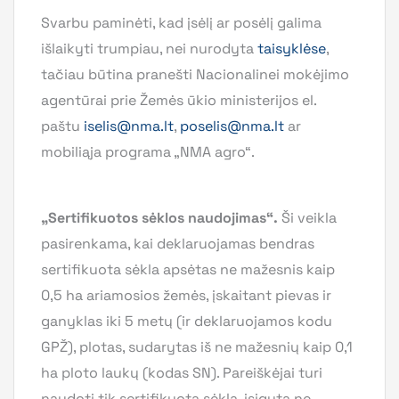
Svarbu paminėti, kad įsėlį ar posėlį galima
išlaikyti trumpiau, nei nurodyta
taisyklėse
,
tačiau būtina pranešti Nacionalinei mokėjimo
agentūrai prie Žemės ūkio ministerijos el.
paštu
iselis@nma.lt
,
poselis@nma.lt
ar
mobiliąja programa „NMA agro“.
„Sertifikuotos sėklos naudojimas“.
Ši veikla
pasirenkama, kai deklaruojamas bendras
sertifikuota sėkla apsėtas ne mažesnis kaip
0,5 ha ariamosios žemės, įskaitant pievas ir
ganyklas iki 5 metų (ir deklaruojamos kodu
GPŽ), plotas, sudarytas iš ne mažesnių kaip 0,1
ha ploto laukų (kodas SN). Pareiškėjai turi
naudoti tik sertifikuotą sėklą, įsigytą ne