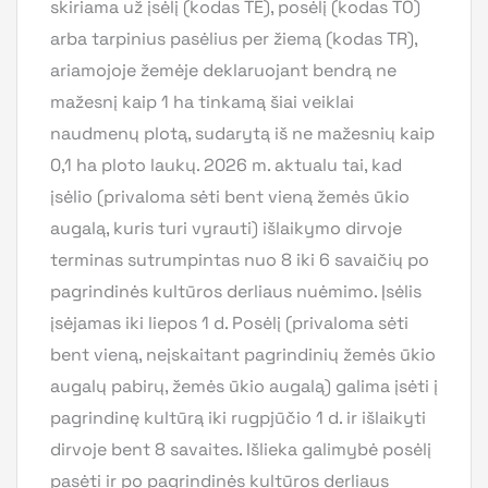
skiriama už įsėlį (kodas TĖ), posėlį (kodas TO)
arba tarpinius pasėlius per žiemą (kodas TR),
ariamojoje žemėje deklaruojant bendrą ne
mažesnį kaip 1 ha tinkamą šiai veiklai
naudmenų plotą, sudarytą iš ne mažesnių kaip
0,1 ha ploto laukų. 2026 m. aktualu tai, kad
įsėlio (privaloma sėti bent vieną žemės ūkio
augalą, kuris turi vyrauti) išlaikymo dirvoje
terminas sutrumpintas nuo 8 iki 6 savaičių po
pagrindinės kultūros derliaus nuėmimo. Įsėlis
įsėjamas iki liepos 1 d. Posėlį (privaloma sėti
bent vieną, neįskaitant pagrindinių žemės ūkio
augalų pabirų, žemės ūkio augalą) galima įsėti į
pagrindinę kultūrą iki rugpjūčio 1 d. ir išlaikyti
dirvoje bent 8 savaites. Išlieka galimybė posėlį
pasėti ir po pagrindinės kultūros derliaus