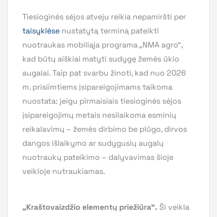
Tiesioginės sėjos atveju reikia nepamiršti per
taisyklėse
nustatytą terminą pateikti
nuotraukas mobiliąja programa „NMA agro“,
kad būtų aiškiai matyti sudygę žemės ūkio
augalai. Taip pat svarbu žinoti, kad nuo 2026
m. prisiimtiems įsipareigojimams taikoma
nuostata: jeigu pirmaisiais tiesioginės sėjos
įsipareigojimų metais nesilaikoma esminių
reikalavimų – žemės dirbimo be plūgo, dirvos
dangos išlaikymo ar sudygusių augalų
nuotraukų pateikimo – dalyvavimas šioje
veikloje nutraukiamas.
„Kraštovaizdžio elementų priežiūra“.
Ši veikla