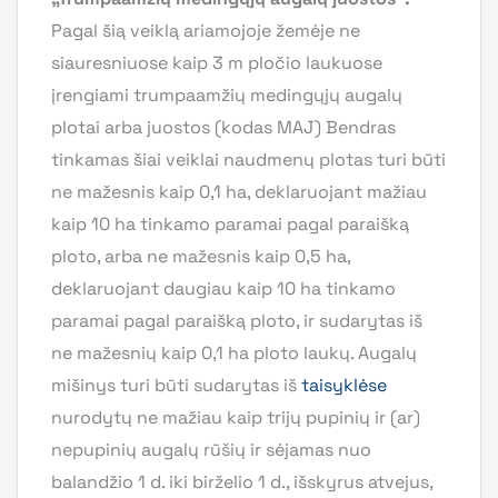
Pagal šią veiklą ariamojoje žemėje ne
siauresniuose kaip 3 m pločio laukuose
įrengiami trumpaamžių medingųjų augalų
plotai arba juostos (kodas MAJ) Bendras
tinkamas šiai veiklai naudmenų plotas turi būti
ne mažesnis kaip 0,1 ha, deklaruojant mažiau
kaip 10 ha tinkamo paramai pagal paraišką
ploto, arba ne mažesnis kaip 0,5 ha,
deklaruojant daugiau kaip 10 ha tinkamo
paramai pagal paraišką ploto, ir sudarytas iš
ne mažesnių kaip 0,1 ha ploto laukų. Augalų
mišinys turi būti sudarytas iš
taisyklėse
nurodytų ne mažiau kaip trijų pupinių ir (ar)
nepupinių augalų rūšių ir sėjamas nuo
balandžio 1 d. iki birželio 1 d., išskyrus atvejus,