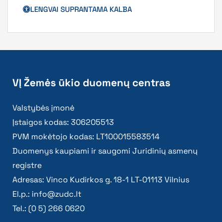
LENGVAI SUPRANTAMA KALBA
VĮ Žemės ūkio duomenų centras
Valstybės įmonė
Įstaigos kodas: 306205513
PVM mokėtojo kodas: LT100015583514
Duomenys kaupiami ir saugomi Juridinių asmenų
registre
Adresas: Vinco Kudirkos g. 18-1 LT-01113 Vilnius
El.p.:
info@zudc.lt
Tel.: (0 5) 266 0620