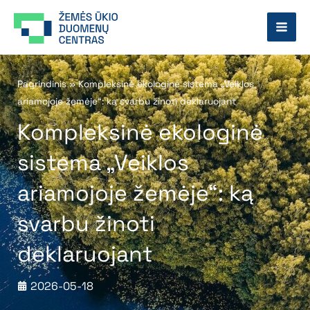
Pereiti
prie
turinio
Pagrindinis
»
Kompleksinė ekologinė sistema „Veiklos
ariamojoje žemėje“: ką svarbu žinoti deklaruojant
Kompleksinė ekologinė
sistema „Veiklos
ariamojoje žemėje“: ką
svarbu žinoti
deklaruojant
2026-05-18