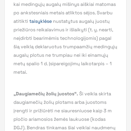
kai medingųjų augalų mišinys aiškiai matomas
po ankstesniais metais atliktos sėjos. Svarbu
atitikti
taisyklėse
nustatytus augalų juostų
priežiūros reikalavimus ir išlaikyti (t. y. nearti,
neįdirbti bearimėmis technologijomis) pagal
šią veiklą deklaruotus trumpaamžių medingųjų
augalų plotus ne trumpiau nei iki einamųjų
metų spalio 1 d. Įsipareigojimų laikotarpis – 1
metai.
„Daugiamečių žolių juostos“.
Ši veikla skirta
daugiamečių žolių plotams arba juostoms
įrengti ir prižiūrėti ne siauresniuose kaip 3 m
pločio ariamosios žemės laukuose (kodas
DGJ). Bendras tinkamas šiai veiklai naudmenų