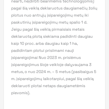
nearti, neįdirbti bearimėmis technologijomis)
pagal šią veiklą deklaruotus daugiamečių žolių
plotus nuo antrųjų įsipareigojimų metų iki
paskutinių įsipareigojimų metų spalio 1 d.
Jeigu pagal šią veiklą pirmaisiais metais
deklaruotą plotą siekiama padidinti daugiau
kaip 10 proc. arba daugiau kaip 1 ha,
padidintam plotui prisiimami nauji
įsipareigojimai Nuo 2023 m. prisiėmus
įsipareigojimus šioje veikloje dalyvaujama 3
metus, o nuo 2024 m. – 5 metus (pasibaigus 5
m. įsipareigojimų laikotarpiui, pagal šią veiklą
deklaruoti plotai netaps daugiametėmis
pievomis).