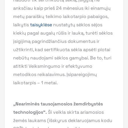
anksčiau kaip prieš 24 mėnesius iki einamųjų
metų paraiškų teikimo laikotarpio pabaigos,
laikytis
taisyklėse
nustatytų sėklos sėjos
kiekių pagal augalų rūšis ir lauką, turėti sėklos
įsigijimą pagrindžiančius dokumentus ir
užtikrinti, kad sertifikuota sėkla apsėti plotai
nebūtų naudojami sėklos gamybai. Be to, turi
atitikti Veiksmingumo ir efektyvumo
metodikos reikalavimus. Įsipareigojimų
laikotarpis – 1 metai.
„Neariminės tausojamosios žemdirbystės
technologijos“.
Ši veikla skirta ariamosios
žemės laukams (išskyrus deklaruojamus kodu