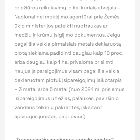
priežiūros reikalavimų, o kai kuriais atvejais –
Nacionalinei mokėjimo agentūrai prie Žemės
ūkio ministerijos pateikti nuotraukas ar
medžių ir krūmų įsigijimo dokumentus. Jeigu
pagal šią veiklą pirmaisiais metais deklaruotą
plotą siekiama padidinti daugiau kaip 10 proc.
arba daugiau kaip 1 ha, privaloma prisiimti
naujus įsipareigojimus visam pagal šią veiklą
deklaruotam plotui. Įsipareigojimų laikotarpis
– 3 metai arba 5 metai (nuo 2024 m. prisiėmus
įsipareigojimus už ežias, palaukes, paviršinio
vandens telkinių pakrantes, įskaitant
apsaugos juostas, pagriovius).
„Trumpaamžių medingųjų augalų juostos“.