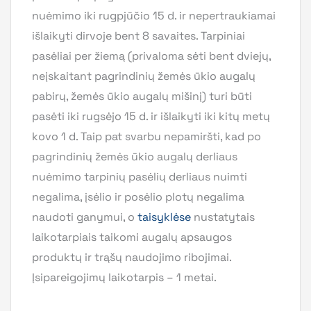
nuėmimo iki rugpjūčio 15 d. ir nepertraukiamai
išlaikyti dirvoje bent 8 savaites. Tarpiniai
pasėliai per žiemą (privaloma sėti bent dviejų,
neįskaitant pagrindinių žemės ūkio augalų
pabirų, žemės ūkio augalų mišinį) turi būti
pasėti iki rugsėjo 15 d. ir išlaikyti iki kitų metų
kovo 1 d. Taip pat svarbu nepamiršti, kad po
pagrindinių žemės ūkio augalų derliaus
nuėmimo tarpinių pasėlių derliaus nuimti
negalima, įsėlio ir posėlio plotų negalima
naudoti ganymui, o
taisyklėse
nustatytais
laikotarpiais taikomi augalų apsaugos
produktų ir trąšų naudojimo ribojimai.
Įsipareigojimų laikotarpis – 1 metai.