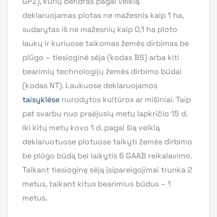
GPŽ), kurių bendras pagal veiklą
deklaruojamas plotas ne mažesnis kaip 1 ha,
sudarytas iš ne mažesnių kaip 0,1 ha ploto
laukų ir kuriuose taikomas žemės dirbimas be
plūgo – tiesioginė sėja (kodas BS) arba kiti
bearimių technologijų žemės dirbimo būdai
(kodas NT). Laukuose deklaruojamos
taisyklėse
nurodytos kultūros ar mišiniai. Taip
pat svarbu nuo praėjusių metų lapkričio 15 d.
iki kitų metų kovo 1 d. pagal šią veiklą
deklaruotuose plotuose taikyti žemės dirbimo
be plūgo būdą bei laikytis 6 GAAB reikalavimo.
Taikant tiesioginę sėją įsipareigojimai trunka 2
metus, taikant kitus bearimius būdus – 1
metus.