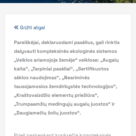
Grįžti atgal
Pareiškėjai, deklaruodami pasėlius, gali rinktis
dalyvauti kompleksinės ekologinės sistemos
„Veiklos ariamojoje žemėje“ veiklose: „Augalų
kaita“, „Tarpiniai pasėliai“, „Sertifikuotos
sėklos naudojimas“, „Neariminės
tausojamosios žemdirbystės technologijos“,
„Kraštovaizdžio elementų priežiūra“,
„Trumpaamžių medingųjų augalų juostos“ ir
„Daugiamečių žolių juostos“.
Prieš pasirenkant konkrečią kompleksinės