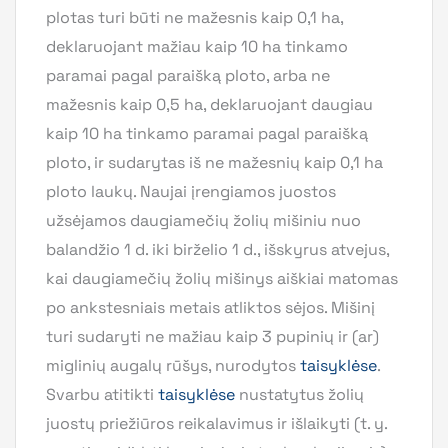
plotas turi būti ne mažesnis kaip 0,1 ha,
deklaruojant mažiau kaip 10 ha tinkamo
paramai pagal paraišką ploto, arba ne
mažesnis kaip 0,5 ha, deklaruojant daugiau
kaip 10 ha tinkamo paramai pagal paraišką
ploto, ir sudarytas iš ne mažesnių kaip 0,1 ha
ploto laukų. Naujai įrengiamos juostos
užsėjamos daugiamečių žolių mišiniu nuo
balandžio 1 d. iki birželio 1 d., išskyrus atvejus,
kai daugiamečių žolių mišinys aiškiai matomas
po ankstesniais metais atliktos sėjos. Mišinį
turi sudaryti ne mažiau kaip 3 pupinių ir (ar)
miglinių augalų rūšys, nurodytos
taisyklėse
.
Svarbu atitikti
taisyklėse
nustatytus žolių
juostų priežiūros reikalavimus ir išlaikyti (t. y.