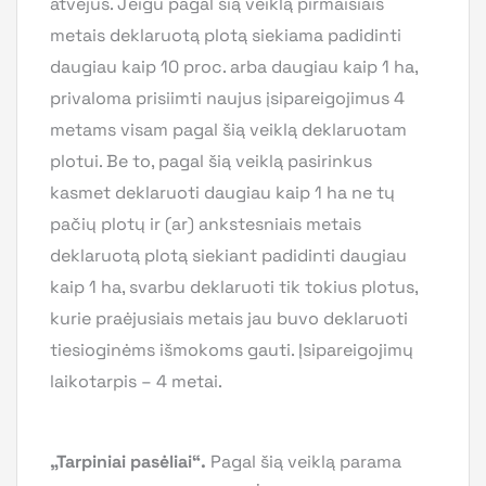
atvejus. Jeigu pagal šią veiklą pirmaisiais
metais deklaruotą plotą siekiama padidinti
daugiau kaip 10 proc. arba daugiau kaip 1 ha,
privaloma prisiimti naujus įsipareigojimus 4
metams visam pagal šią veiklą deklaruotam
plotui. Be to, pagal šią veiklą pasirinkus
kasmet deklaruoti daugiau kaip 1 ha ne tų
pačių plotų ir (ar) ankstesniais metais
deklaruotą plotą siekiant padidinti daugiau
kaip 1 ha, svarbu deklaruoti tik tokius plotus,
kurie praėjusiais metais jau buvo deklaruoti
tiesioginėms išmokoms gauti. Įsipareigojimų
laikotarpis – 4 metai.
„Tarpiniai pasėliai“.
Pagal šią veiklą parama