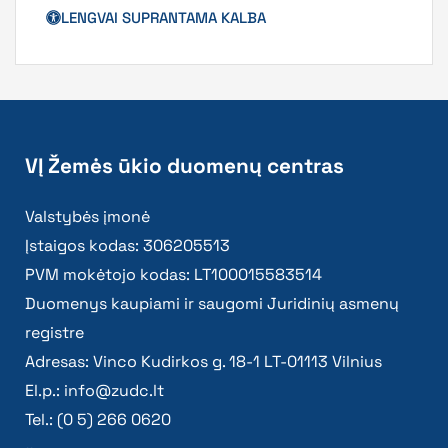
LENGVAI SUPRANTAMA KALBA
VĮ Žemės ūkio duomenų centras
Valstybės įmonė
Įstaigos kodas: 306205513
PVM mokėtojo kodas: LT100015583514
Duomenys kaupiami ir saugomi Juridinių asmenų
registre
Adresas: Vinco Kudirkos g. 18-1 LT-01113 Vilnius
El.p.:
info@zudc.lt
Tel.: (0 5) 266 0620