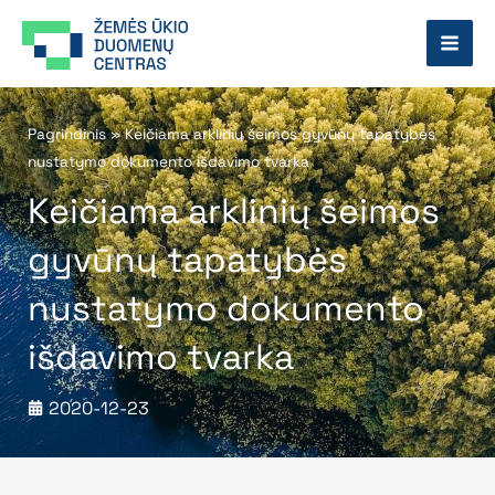
Pereiti
prie
turinio
Pagrindinis
»
Keičiama arklinių šeimos gyvūnų tapatybės
nustatymo dokumento išdavimo tvarka
Keičiama arklinių šeimos
gyvūnų tapatybės
nustatymo dokumento
išdavimo tvarka
2020-12-23