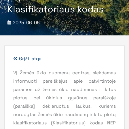
Klasifikatoriaus kodas
2025-06-06
Grįžti atgal
VĮ Žemės ūkio duomenų centras, siekdamas
informuoti pareiškėjus apie patvirtintoje
paramos už žemės ūkio naudmenas ir kitus
plotus bei ūkinius gyvūnus paraiškoje
(paraiška) deklaruotus laukus, kuriems
nurodytas Žemės ūkio naudmenų ir kitų plotų
klasifikatoriaus (Klasifikatorius) kodas NEP