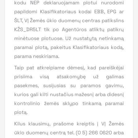
kodu NEP deklaruojamam plotui nurodomi
papildomi Klasifikatoriaus kodai EBB, EPG ar
ŠLT, VĮ Žemės ūkio duomenų centras patikslins
KŽS_DR5LT tik po Agentūros atliktų patikrų
minėtuose plotuose. Už nustatytą netinkamą
paramai plotą, pakeitus Klasifikatoriaus kodą,
parama neskiriama.
Taip pat atkreipiame dėmesį, kad pareiškėjai
prisiima visą atsakomybę už galimas
pasekmes, susijusias su paramos gavimu,
kurios gali kilti nustačius mažesnį arba didesnį
kontrolinio žemės sklypo tinkamą paramai
plotą.
Kilus klausimų, prašome kreiptis į VĮ Žemės
ūkio duomenų centrą tel. (0 5) 266 0620 arba