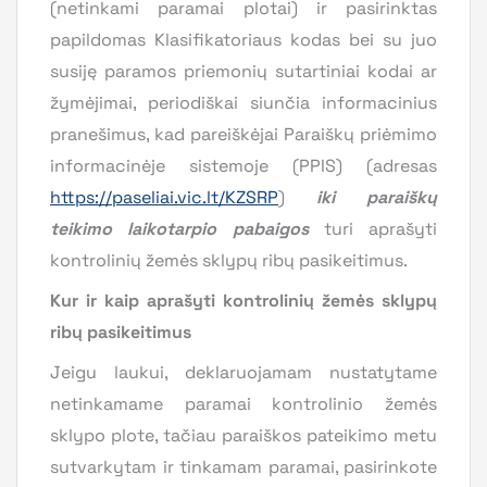
(netinkami paramai plotai) ir pasirinktas
papildomas Klasifikatoriaus kodas bei su juo
susiję paramos priemonių sutartiniai kodai ar
žymėjimai, periodiškai siunčia informacinius
pranešimus, kad pareiškėjai Paraiškų priėmimo
informacinėje sistemoje (PPIS) (adresas
https://paseliai.vic.lt/KZSRP
)
iki paraiškų
teikimo laikotarpio pabaigos
turi aprašyti
kontrolinių žemės sklypų ribų pasikeitimus.
Kur ir kaip aprašyti kontrolinių žemės sklypų
ribų pasikeitimus
Jeigu laukui, deklaruojamam nustatytame
netinkamame paramai kontrolinio žemės
sklypo plote, tačiau paraiškos pateikimo metu
sutvarkytam ir tinkamam paramai, pasirinkote