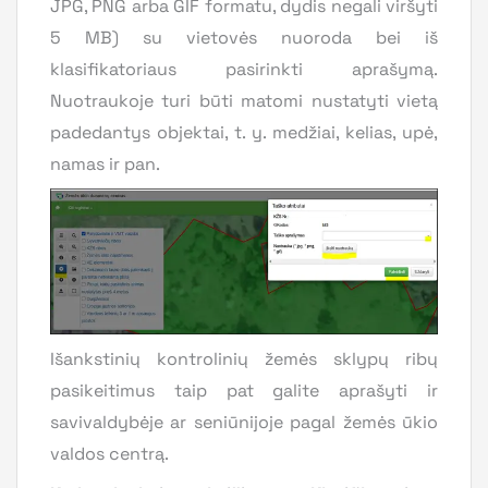
JPG, PNG arba GIF formatu, dydis negali viršyti
5 MB) su vietovės nuoroda bei iš
klasifikatoriaus pasirinkti aprašymą.
Nuotraukoje turi būti matomi nustatyti vietą
padedantys objektai, t. y. medžiai, kelias, upė,
namas ir pan.
Išankstinių kontrolinių žemės sklypų ribų
pasikeitimus taip pat galite aprašyti ir
savivaldybėje ar seniūnijoje pagal žemės ūkio
valdos centrą.