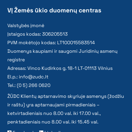
VĮ Žemės ūkio duomenų centras
Valstybės įmonė
Įstaigos kodas: 306205513
PVM mokėtojo kodas: LT100015583514
Duomenys kaupiami ir saugomi Juridinių asmenų
registre
Adresas: Vinco Kudirkos g. 18-1 LT-01113 Vilnius
El.p.:
info@zudc.lt
Tel.: (0 5) 266 0620
ŽŪDC Klientų aptarnavimo skyriuje asmenys (žodžiu
ir raštu) yra aptarnaujami pirmadieniais –
ketvirtadieniais nuo 8.00 val. iki 17.00 val.,
penktadieniais nuo 8.00 val. iki 15.45 val.