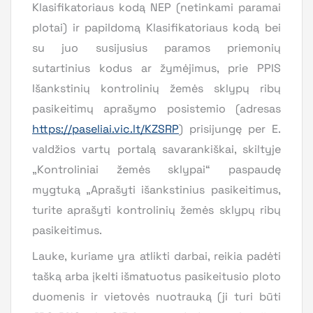
Klasifikatoriaus kodą NEP (netinkami paramai
plotai) ir papildomą Klasifikatoriaus kodą bei
su juo susijusius paramos priemonių
sutartinius kodus ar žymėjimus, prie PPIS
Išankstinių kontrolinių žemės sklypų ribų
pasikeitimų aprašymo posistemio (adresas
https://paseliai.vic.lt/KZSRP
) prisijungę per E.
valdžios vartų portalą savarankiškai, skiltyje
„Kontroliniai žemės sklypai“ paspaudę
mygtuką „Aprašyti išankstinius pasikeitimus,
turite aprašyti kontrolinių žemės sklypų ribų
pasikeitimus.
Lauke, kuriame yra atlikti darbai, reikia padėti
tašką arba įkelti išmatuotus pasikeitusio ploto
duomenis ir vietovės nuotrauką (ji turi būti