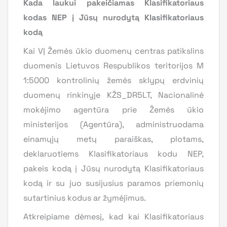
Kada laukui pakeičiamas Klasifikatoriaus
kodas NEP į Jūsų nurodytą Klasifikatoriaus
kodą
Kai VĮ Žemės ūkio duomenų centras patikslins
duomenis Lietuvos Respublikos teritorijos M
1:5000 kontrolinių žemės sklypų erdvinių
duomenų rinkinyje KŽS_DR5LT, Nacionalinė
mokėjimo agentūra prie Žemės ūkio
ministerijos (Agentūra), administruodama
einamųjų metų paraiškas, plotams,
deklaruotiems Klasifikatoriaus kodu NEP,
pakeis kodą į Jūsų nurodytą Klasifikatoriaus
kodą ir su juo susijusius paramos priemonių
sutartinius kodus ar žymėjimus.
Atkreipiame dėmesį, kad kai Klasifikatoriaus