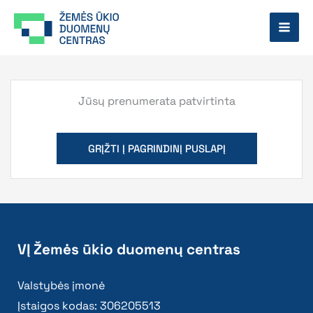
Pereiti
prie
turinio
Jūsų prenumerata patvirtinta
GRĮŽTI Į PAGRINDINĮ PUSLAPĮ
VĮ Žemės ūkio duomenų centras
Valstybės įmonė
Įstaigos kodas: 306205513