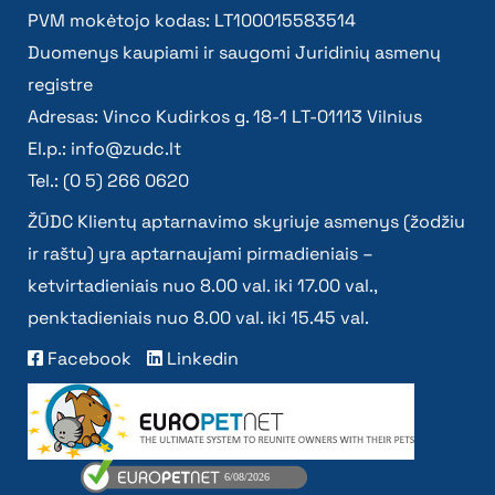
PVM mokėtojo kodas: LT100015583514
Duomenys kaupiami ir saugomi Juridinių asmenų
registre
Adresas: Vinco Kudirkos g. 18-1 LT-01113 Vilnius
El.p.:
info@zudc.lt
Tel.: (0 5) 266 0620
ŽŪDC Klientų aptarnavimo skyriuje asmenys (žodžiu
ir raštu) yra aptarnaujami pirmadieniais –
ketvirtadieniais nuo 8.00 val. iki 17.00 val.,
penktadieniais nuo 8.00 val. iki 15.45 val.
Facebook
Linkedin