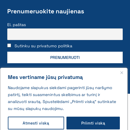
Prenumeruokite naujienas
El. paštas
Sutinku su privatumo politika
Mes vertiname jūsų privatumą
Naudojame slapukus siekdami pagerinti jūsų naršymo
patirtį, teikti suasmenintus skelbimus ar turinį ir
2026 © All rights reserved | VĮ Žemės ūkio duomenų
analizuoti srautą. Spustelėdami „Priimti viską“ sutinkate
centras
su mūsų slapukų naudojimu.
Privatumo politika ir slapukų naudojimo taisyklės
Atmesti viską
Priimti viską
Interneto svetainės medis