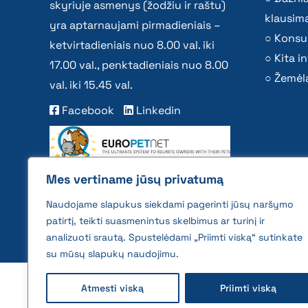
skyriuje asmenys (žodžiu ir raštu)
klausima
yra aptarnaujami pirmadieniais –
Konsu
ketvirtadieniais nuo 8.00 val. iki
Kita i
17.00 val., penktadieniais nuo 8.00
Žemėla
val. iki 15.45 val.
Facebook
Linkedin
Mes vertiname jūsų privatumą
Naudojame slapukus siekdami pagerinti jūsų naršymo
patirtį, teikti suasmenintus skelbimus ar turinį ir
analizuoti srautą. Spustelėdami „Priimti viską“ sutinkate
su mūsų slapukų naudojimu.
2026 © All rights reserved | VĮ Žemės ūkio duome
Atmesti viską
Priimti viską