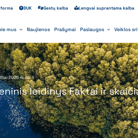
s forma
DUK
Gestų kalba
Lengvai suprantama kalba
pie mus
Naujienos
Prašymai
Paslaugos
Veiklos sr
čiai 2026 m. Nr. 1
inis leidinys Faktai ir skaičia