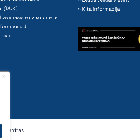
i (DUK)
Kita informacija
ltavimasis su visuomene
nformacija ↓
piai
nų centras