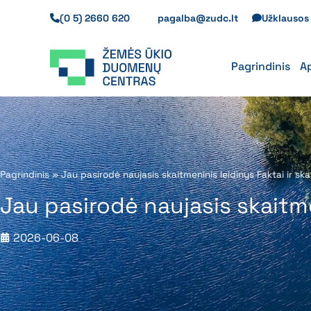
Pereiti
(0 5) 2660 620
pagalba@zudc.lt
Užklauso
prie
turinio
Pagrindinis
A
Pagrindinis
»
Jau pasirodė naujasis skaitmeninis leidinys Faktai ir skai
Jau pasirodė naujasis skaitmen
2026-06-08