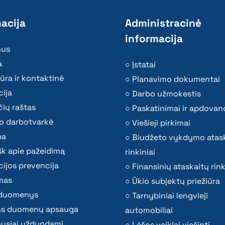
acija
Administracinė
informacija
mus
a
Įstatai
ūra ir kontaktinė
Planavimo dokumentai
ija
Darbo užmokestis
ių raštas
Paskatinimai ir apdovan
o darbotvarkė
Viešieji pirkimai
ba
Biudžeto vykdymo atas
k apie pažeidimą
rinkiniai
ijos prevencija
Finansinių ataskaitų rink
mas
Ūkio subjektų priežiūra
i duomenys
Tarnybiniai lengvieji
s duomenų apsauga
automobiliai
ausiai užduodami
Lėšos veiklai viešinti