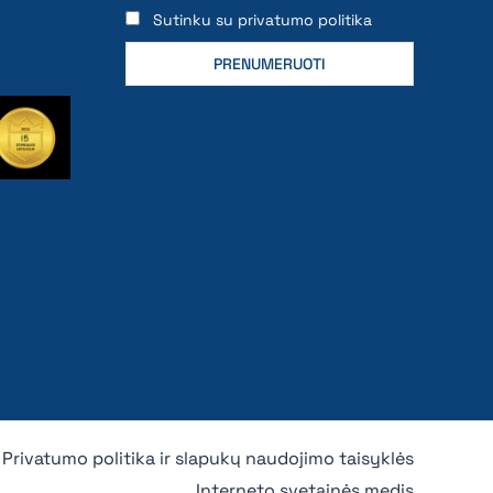
Sutinku su privatumo politika
Privatumo politika ir slapukų naudojimo taisyklės
Interneto svetainės medis