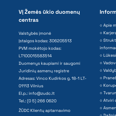
VĮ Žemės ūkio duomenų
Inform
centras
Apie 
Karjer
Valstybės įmonė
Strukt
Įstaigos kodas: 306205513
informac
PVM mokėtojo kodas:
Lūkesč
LT100015583514
Vadov
Duomenys kaupiami ir saugomi
Valdy
Juridinių asmenų registre
Praneš
Adresas: Vinco Kudirkos g. 18-1 LT-
Korupc
01113 Vilnius
Tvaru
El.p.:
info@zudc.lt
Atvir
Tel.: (0 5) 266 0620
Asmen
ŽŪDC Klientų aptarnavimo
Dažni