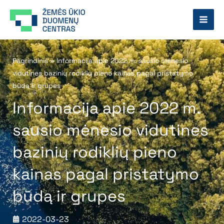
Pereiti
prie
turinio
Pagrindinis
»
Informacija apie 2022 m. sausio mėnesio
vidutines bazinių rodiklių pieno kainas pagal pristatymo
būdą ir grupes
Informacija apie 2022 m.
sausio mėnesio vidutines
bazinių rodiklių pieno
kainas pagal pristatymo
būdą ir grupes
2022-03-23