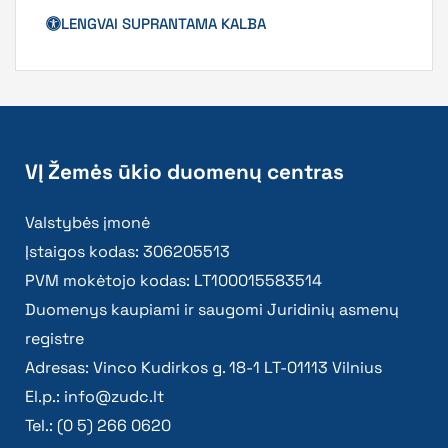
LENGVAI SUPRANTAMA KALBA
VĮ Žemės ūkio duomenų centras
Valstybės įmonė
Įstaigos kodas: 306205513
PVM mokėtojo kodas: LT100015583514
Duomenys kaupiami ir saugomi Juridinių asmenų
registre
Adresas: Vinco Kudirkos g. 18-1 LT-01113 Vilnius
El.p.:
info@zudc.lt
Tel.: (0 5) 266 0620