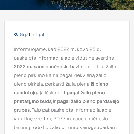
Grįžti atgal
Informuojame, kad 2022 m. kovo 23 d.
paskelbta informacija apie vidutinę svertinę
2022 m. sausio mėnesio
bazinių rodiklių žalio
pieno pirkimo kainą pagal kiekvieną žalio
pieno pirkėją, perkantį žalią pieną
iš pieno
gamintojų,
ją išskiriant
pagal žalio pieno
pristatymo būdą ir pagal žalio pieno pardavėjo
grupes
. Taip pat paskelbta informacija apie
vidutinę svertinę 2022 m. sausio mėnesio
bazinių rodiklių žalio pirkimo kainą, superkant